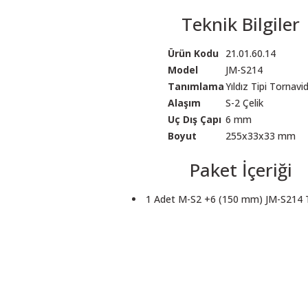
Teknik Bilgiler
Ürün Kodu
21.01.60.14
Model
JM-S214
Tanımlama
Yıldız Tipi Tornavi
Alaşım
S-2 Çelik
Uç Dış Çapı
6 mm
Boyut
255x33x33 mm
Paket İçeriği
1 Adet M-S2 +6 (150 mm) JM-S214 
 resim, ürün açıklamalarında ve diğer konularda yetersiz gördüğünüz noktalar
in teşekkür ederiz.
Bu ürüne ilk yorumu siz yapın! LÜTFEN Sorularınızı bu alana yazmayınız