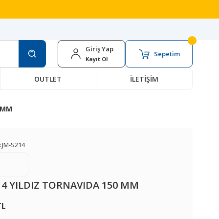
Giriş Yap
Sepetim
Kayıt Ol
OUTLET
İLETİŞİM
0 MM
:
JM-S214
14 YILDIZ TORNAVIDA 150 MM
TL