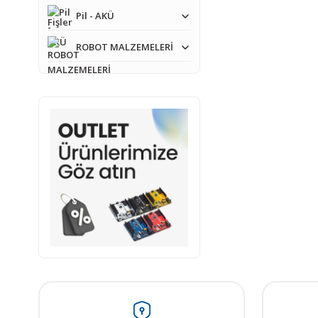
Ürün resmi kalitesiz
Pil - AKÜ
Ürün açıklamasında e
ROBOT MALZEMELERİ
Ürün bilgilerinde ha
Ürün fiyatı diğer sit
Bu ürüne benzer farkl