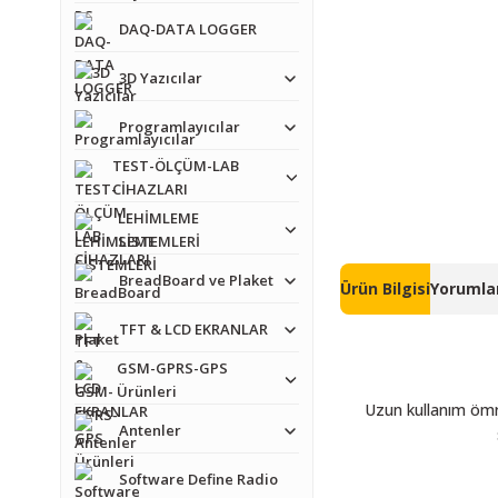
DAQ-DATA LOGGER
3D Yazıcılar
Programlayıcılar
TEST-ÖLÇÜM-LAB
CİHAZLARI
LEHİMLEME
SİSTEMLERİ
BreadBoard ve Plaket
Ürün Bilgisi
Yorumlar
TFT & LCD EKRANLAR
GSM-GPRS-GPS
Ürünleri
Uzun kullanım ömr
Antenler
Software Define Radio