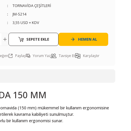
TORNAVİDA ÇEŞİTLERİ
JM-S214
3,55 USD + KDV
SEPETE EKLE
HEMEN AL
Paylaş
Yorum Yaz
Tavsiye Et
Karşılaştır
IDA 150 MM
ız Tornavida (150 mm) mükemmel bir kullanım ergonomisine
etilerek kavrama kabiliyeti sunulmuştur.
rlu bir kullanım ergonomisi sunar.