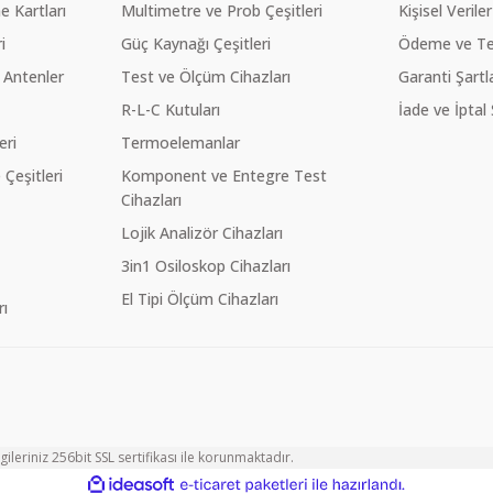
 Kartları
Multimetre ve Prob Çeşitleri
Kişisel Veriler
i
Güç Kaynağı Çeşitleri
Ödeme ve Te
 Antenler
Test ve Ölçüm Cihazları
Garanti Şartla
R-L-C Kutuları
İade ve İptal 
eri
Termoelemanlar
eşitleri
Komponent ve Entegre Test
Cihazları
Lojik Analizör Cihazları
3in1 Osiloskop Cihazları
El Tipi Ölçüm Cihazları
ı
ileriniz 256bit SSL sertifikası ile korunmaktadır.
ile
ideasoft
e-