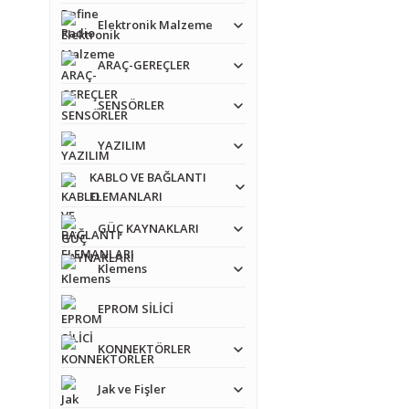
Elektronik Malzeme
ARAÇ-GEREÇLER
SENSÖRLER
YAZILIM
KABLO VE BAĞLANTI
ELEMANLARI
GÜÇ KAYNAKLARI
Klemens
EPROM SİLİCİ
Bu ürünün fiyat bilgisi,
KONNEKTÖRLER
Görüş ve önerileriniz iç
Jak ve Fişler