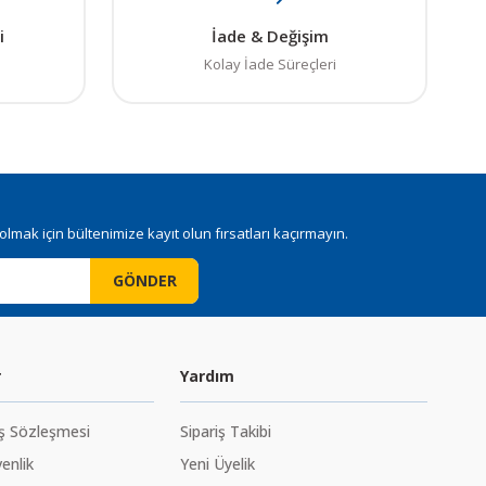
i
İade & Değişim
Kolay İade Süreçleri
mak için bültenimize kayıt olun fırsatları kaçırmayın.
GÖNDER
r
Yardım
ış Sözleşmesi
Sipariş Takibi
venlik
Yeni Üyelik