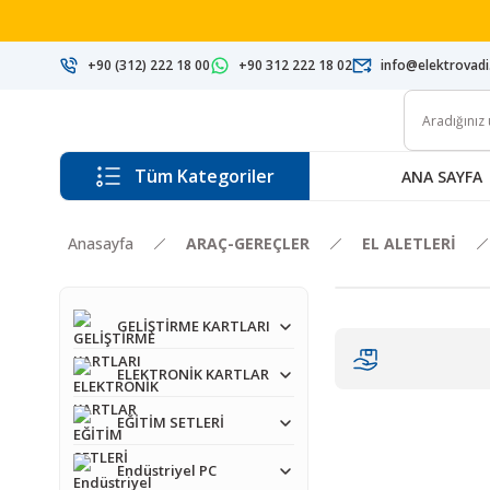
+90 (312) 222 18 00
+90 312 222 18 02
info@elektrovad
Tüm Kategoriler
ANA SAYFA
Anasayfa
ARAÇ-GEREÇLER
EL ALETLERİ
GELİŞTİRME KARTLARI
ELEKTRONİK KARTLAR
EĞİTİM SETLERİ
Endüstriyel PC