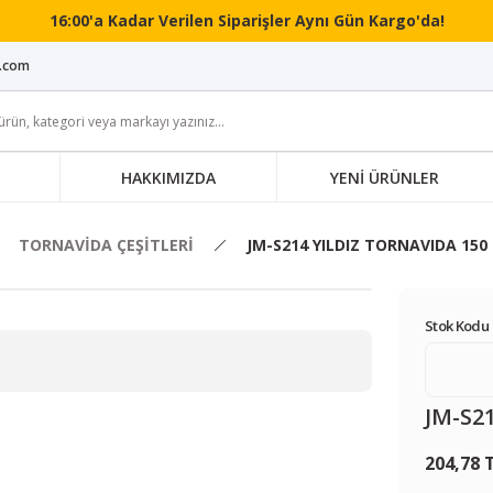
16:00'a Kadar Verilen Siparişler Aynı Gün Kargo'da!
i.com
HAKKIMIZDA
YENİ ÜRÜNLER
TORNAVİDA ÇEŞİTLERİ
JM-S214 YILDIZ TORNAVIDA 15
Stok Kodu 
JM-S2
204,78 