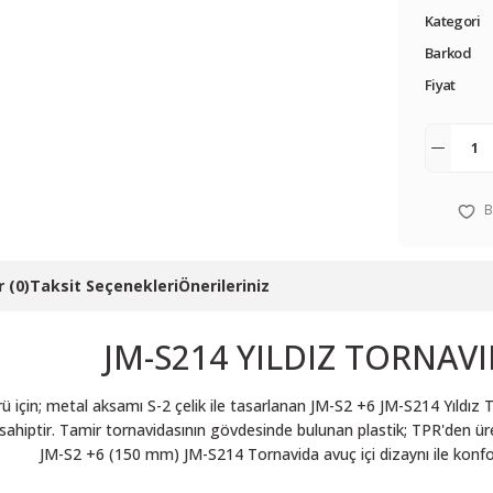
Kategori
Barkod
Fiyat
 (0)
Taksit Seçenekleri
Önerileriniz
JM-S214 YILDIZ TORNAV
ü için; metal aksamı S-2 çelik ile tasarlanan JM-S2 +6 JM-S214 Yıld
sahiptir. Tamir tornavidasının gövdesinde bulunan plastik; TPR'den ür
JM-S2 +6 (150 mm) JM-S214 Tornavida avuç içi dizaynı ile konfo