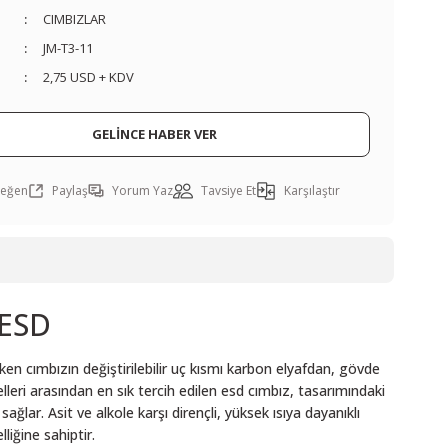
CIMBIZLAR
JM-T3-11
2,75 USD + KDV
GELİNCE HABER VER
Paylaş
Yorum Yaz
Tavsiye Et
Karşılaştır
 ESD
ken cımbızın değiştirilebilir uç kısmı karbon elyafdan, gövde
eri arasından en sık tercih edilen esd cımbız, tasarımındaki
ar. Asit ve alkole karşı dirençli, yüksek ısıya dayanıklı
liğine sahiptir.