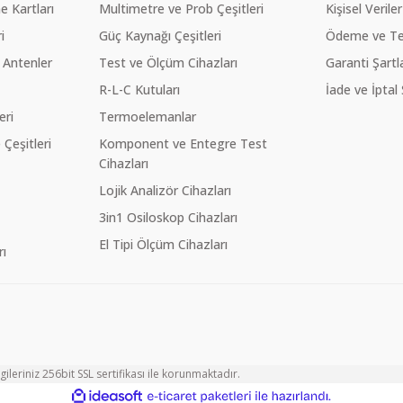
 Kartları
Multimetre ve Prob Çeşitleri
Kişisel Veriler
i
Güç Kaynağı Çeşitleri
Ödeme ve Te
 Antenler
Test ve Ölçüm Cihazları
Garanti Şartla
R-L-C Kutuları
İade ve İptal 
eri
Termoelemanlar
eşitleri
Komponent ve Entegre Test
Cihazları
Lojik Analizör Cihazları
3in1 Osiloskop Cihazları
El Tipi Ölçüm Cihazları
ı
ileriniz 256bit SSL sertifikası ile korunmaktadır.
ile
ideasoft
e-