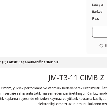
Kategori
Barkod
Fiyat
 (0)
Taksit Seçenekleri
Önerileriniz
JM-T3-11 CIMBIZ
cımbız, yüksek performans ve verimlilik hedeflenerek üretilmiştir. İlet
sertliğe sahip antistatik malzemeden için üretilmiştir. Cımbız modell
ik kaplama sayesinde elinizden kaymaz ve yüksek kavrama kabiliyeti sağl
elektronikçi cımbızı uzun ömürlü kullanım özel