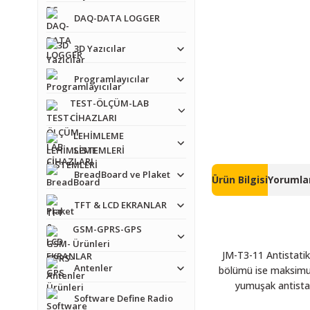
DAQ-DATA LOGGER
3D Yazıcılar
Programlayıcılar
TEST-ÖLÇÜM-LAB
CİHAZLARI
LEHİMLEME
SİSTEMLERİ
BreadBoard ve Plaket
Ürün Bilgisi
Yorumlar
TFT & LCD EKRANLAR
GSM-GPRS-GPS
Ürünleri
JM-T3-11 Antistatik 
Antenler
bölümü ise maksimum 
yumuşak antistat
Software Define Radio