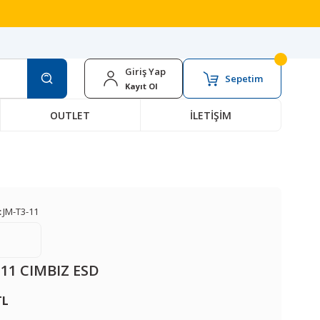
Giriş Yap
Sepetim
Kayıt Ol
OUTLET
İLETİŞİM
:
JM-T3-11
-11 CIMBIZ ESD
TL