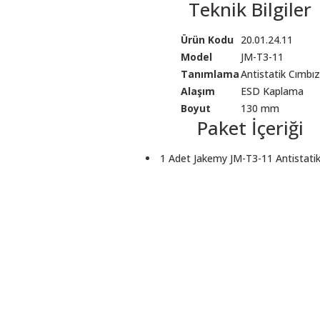
Teknik Bilgiler
Ürün Kodu
20.01.24.11
Model
JM-T3-11
Tanımlama
Antistatik Cımbız
Alaşım
ESD Kaplama
Boyut
130 mm
Paket İçeriği
1 Adet Jakemy JM-T3-11 Antistati
 resim, ürün açıklamalarında ve diğer konularda yetersiz gördüğünüz noktalar
in teşekkür ederiz.
Bu ürüne ilk yorumu siz yapın! LÜTFEN Sorularınızı bu alana yazmayınız
, bozuk veya görüntülenemiyor.
Yorum Yaz
ksik bilgiler bulunuyor.
talar bulunuyor.
elerden daha pahalı.