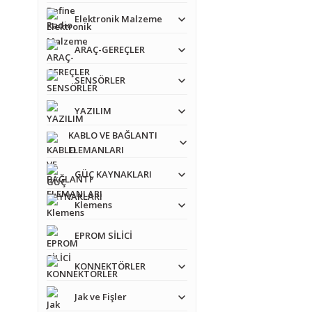
Elektronik Malzeme
ARAÇ-GEREÇLER
SENSÖRLER
YAZILIM
KABLO VE BAĞLANTI
ELEMANLARI
GÜÇ KAYNAKLARI
Bu ürünün fiyat bilgisi,
Görüş ve önerileriniz iç
Klemens
EPROM SİLİCİ
Ürün resmi kalitesiz
Ürün açıklamasında e
KONNEKTÖRLER
Ürün bilgilerinde ha
Jak ve Fişler
Ürün fiyatı diğer sit