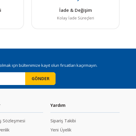
i
İade & Değişim
Kolay İade Süreçleri
mak için bültenimize kayıt olun fırsatları kaçırmayın.
GÖNDER
r
Yardım
ış Sözleşmesi
Sipariş Takibi
venlik
Yeni Üyelik