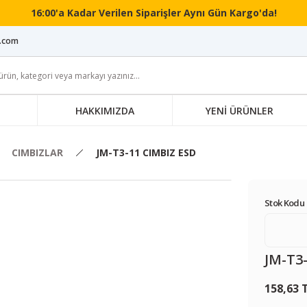
16:00'a Kadar Verilen Siparişler Aynı Gün Kargo'da!
i.com
HAKKIMIZDA
YENİ ÜRÜNLER
CIMBIZLAR
JM-T3-11 CIMBIZ ESD
Stok Kodu 
JM-T3
158,63 