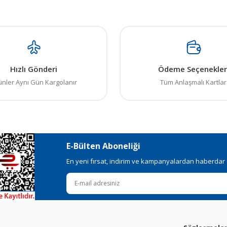
, bozuk veya görüntülenemiyor.
malzemeler Türkiye ye gelince nasıl oluyorsa 20 dolar oluyor bu da ger
ksik bilgiler bulunuyor.
talar bulunuyor.
08/03/2014
elerden daha pahalı.
Hızlı Gönderi
Ödeme Seçenekler
ı alternatifler olmalı.
ünler Aynı Gün Kargolanır
Tüm Anlaşmalı Kartlar
Gönder
E-Bülten Aboneliği
En yeni fırsat, indirim ve kampanyalardan haberdar ol