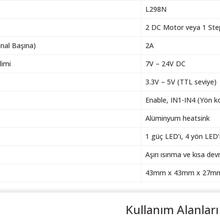
L298N
2 DC Motor veya 1 St
al Başına)
2A
limi
7V – 24V DC
3.3V – 5V (TTL seviye)
Enable, IN1-IN4 (Yön k
Alüminyum heatsink
1 güç LED’i, 4 yön LED’
Aşırı ısınma ve kısa dev
43mm x 43mm x 27mm 
Kullanım Alanları