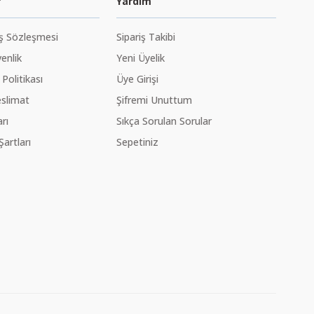
r
Yardım
ış Sözleşmesi
Sipariş Takibi
venlik
Yeni Üyelik
 Politikası
Üye Girişi
slimat
Şifremi Unuttum
rı
Sıkça Sorulan Sorular
Şartları
Sepetiniz