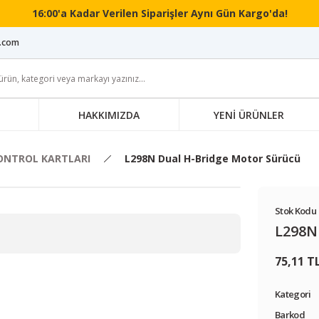
16:00'a Kadar Verilen Siparişler Aynı Gün Kargo'da!
i.com
HAKKIMIZDA
YENİ ÜRÜNLER
NTROL KARTLARI
L298N Dual H-Bridge Motor Sürücü
Stok Kodu 
L298N
75,11 T
Kategori
Barkod