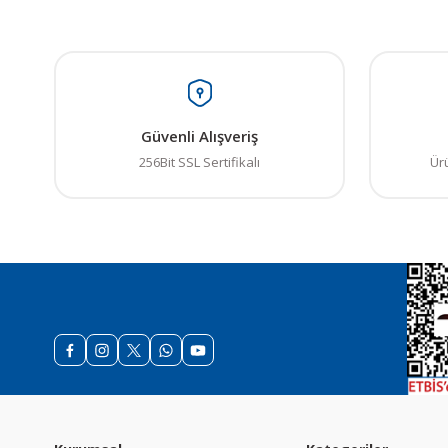
Abartı
Ürün resmi kalitesiz
Gerçekten 4 Dolarlık 
Ürün açıklamasında e
Ürün bilgilerinde ha
Ömer Burak Bulat | 
Ürün fiyatı diğer sit
Güvenli Alışveriş
Bu ürüne benzer farkl
Yorum Yaz
256Bit SSL Sertifikalı
Ür