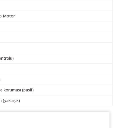
ep Motor
ontrolü)
i
re koruması (pasif)
(yaklaşık)