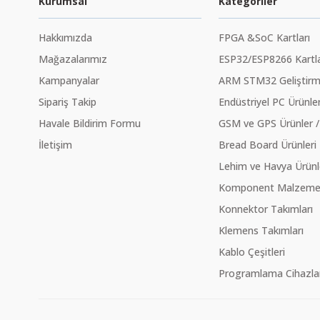
Kurumsal
Kategoriler
Hakkımızda
FPGA &SoC Kartları
Mağazalarımız
ESP32/ESP8266 Kartla
Kampanyalar
ARM STM32 Geliştirme
Sipariş Takip
Endüstriyel PC Ürünler
Havale Bildirim Formu
GSM ve GPS Ürünler /
İletişim
Bread Board Ürünleri
Lehim ve Havya Ürünl
Komponent Malzeme Ç
Konnektor Takımları
Klemens Takımları
Kablo Çeşitleri
Programlama Cihazlar