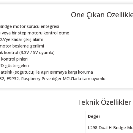
Öne Çıkan Özellikl
Bridge motor sürücü entegresi
 veya bir step motoru kontrol etme
 2A’ye kadar çıkış akımı
motor besleme gerilimi
ik kontrol (3.3V / 5V uyumlu)
kontrol pinleri
ED göstergeleri
tsink (soğutucu) ile aşırı ısınmaya karşı koruma
2, ESP32, Raspberry Pi ve diğer MCU’larla tam uyumlu
Teknik Özellikler
Değer
L298 Dual H-Bridge Mo