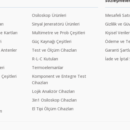
Sözleşmele
Osiloskop Ürünleri
Mesafeli Sat
rı
Sinyal Jeneratörü Ürünleri
Gizlilik ve Gü
 Kartları
Multimetre ve Prob Çeşitleri
Kişisel Veriler
i
Güç Kaynağı Çeşitleri
Ödeme ve Te
 Antenler
Test ve Ölçüm Cihazları
Garanti Şartla
R-L-C Kutuları
İade ve İptal 
eri
Termoelemanlar
eşitleri
Komponent ve Entegre Test
Cihazları
Lojik Analizör Cihazları
3in1 Osiloskop Cihazları
El Tipi Ölçüm Cihazları
ı