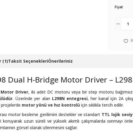
Fiyat
 (1)
Taksit Seçenekleri
Önerileriniz
98 Dual H-Bridge Motor Driver – L2
 Motor Driver
, iki adet DC motoru veya bir step motoru bağımsız
ülüdür
. Üzerinde yer alan
L298N entegresi
, her kanal için 2A çıkı
 projelerde
motor yönü ve hız kontrolü
için sıklıkla tercih edilir.
rası motor besleme gerilimini destekler ve standart
TTL lojik seviy
 koruyarak uzun süreli ve yüksek akımlı çalışmalarda ısınmayı önle
larının görsel olarak izlenmesini sağlar.