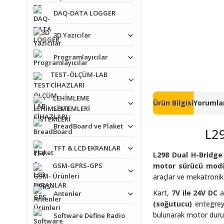
DAQ-DATA LOGGER
3D Yazıcılar
Programlayıcılar
TEST-ÖLÇÜM-LAB
CİHAZLARI
LEHİMLEME
Ürün Bilgisi
Yorumlar
SİSTEMLERİ
BreadBoard ve Plaket
L2
TFT & LCD EKRANLAR
L298 Dual H-Bridge
GSM-GPRS-GPS
motor sürücü mod
Ürünleri
araçlar ve mekatronik
Kart,
7V ile 24V DC
a
Antenler
(soğutucu)
entegreyi
bulunarak motor durum
Software Define Radio