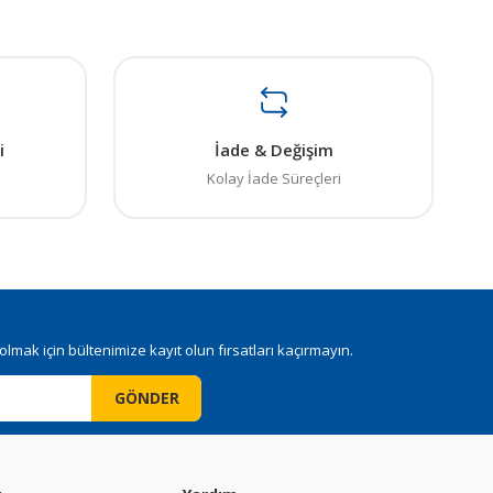
çekten çok ilginç.
i
İade & Değişim
Kolay İade Süreçleri
mak için bültenimize kayıt olun fırsatları kaçırmayın.
GÖNDER