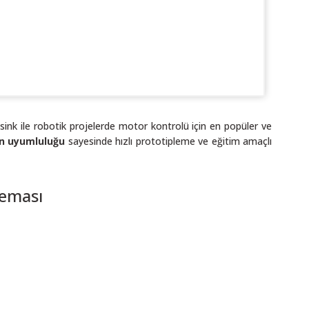
sink ile robotik projelerde motor kontrolü için en popüler ve
an uyumluluğu
sayesinde hızlı prototipleme ve eğitim amaçlı
Şeması
ı öneri formunu kullanarak tarafımıza iletebilirsiniz.