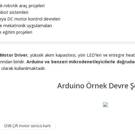
ı robotik araç projeleri
robot sistemleri
ya DC motor kontrol devreleri
 mekatronik uygulamaları
ve eğitim projeleri
 Motor Driver
, yüksek akım kapasitesi, yön LED’leri ve entegre heat
rından biridir.
Arduino ve benzeri mikrodenetleyicilerle doğrud
olarak kullanılmaktadır.
Arduino Örnek Devre 
 resim, ürün açıklamalarında ve diğer konularda yetersiz gördüğünüz noktalar
in teşekkür ederiz.
l298 Çift motor sürücü kartı