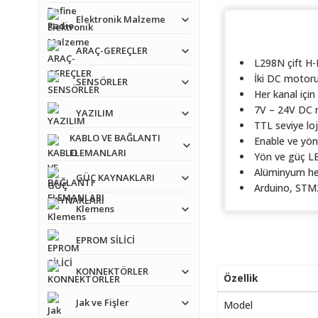
Elektronik Malzeme
ARAÇ-GEREÇLER
L298N çift H-
İki DC motoru
SENSÖRLER
Her kanal için
7V – 24V DC 
YAZILIM
TTL seviye loj
KABLO VE BAĞLANTI
Enable ve yön 
ELEMANLARI
Yön ve güç L
Alüminyum hea
GÜÇ KAYNAKLARI
Arduino, STM3
Klemens
EPROM SİLİCİ
KONNEKTÖRLER
Özellik
Jak ve Fişler
Model