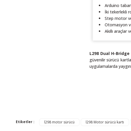
Arduino tabanl
İki tekerlekli 
Step motor ve
Otomasyon ve
Akıllı araçlar 
L298 Dual H-Bridge
güvenilir sürücü kartla
uygulamalarda yaygın 
Bu ürünün fiyat bilgisi,
Görüş ve önerileriniz iç
Etiketler :
l298 motor sürücü
l298 Motor sürücü kartı