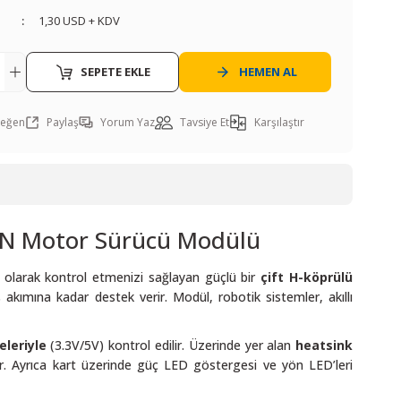
1,30 USD + KDV
SEPETE EKLE
HEMEN AL
Paylaş
Yorum Yaz
Tavsiye Et
Karşılaştır
98N Motor Sürücü Modülü
 olarak kontrol etmenizi sağlayan güçlü bir
çift H-köprülü
ş akımına kadar destek verir. Modül, robotik sistemler, akıllı
eleriyle
(3.3V/5V) kontrol edilir. Üzerinde yer alan
heatsink
r. Ayrıca kart üzerinde güç LED göstergesi ve yön LED’leri