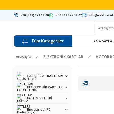
+90 (312) 222 18 00
+90 312 222 18 02
info@elektrovad
Tüm Kategoriler
ANA SAYFA
Anasayfa
ELEKTRONİK KARTLAR
MOTOR KO
GELİŞTİRME KARTLARI
ELEKTRONİK KARTLAR
EĞİTİM SETLERİ
Endüstriyel PC