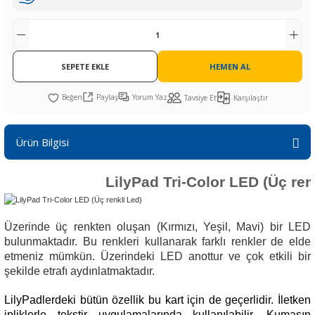
R
L KARTLARI
CİHAZLARI
r
 Dönüştürücü
TÖRLER
ETHERNET KARTLARI
XILINX
SICAK HAVA KOLU
POWER SUPPLY ICs
ÖRLERİ
RLER
CAN & LIN KARTLARI
SICAK HAVA UÇLARI
REGÜLATOR
SEPETE EKLE
HEMEN AL
TLARI
R
OLARI
KONNEKTÖR KARTLAR
TAMİR PEDİ
SÜRÜCÜ ICs
Paylaş
Yorum Yaz
Tavsiye Et
Karşılaştır
RI
LIPS
LOSU
IRDA KARTLARI
VAKUM UÇLARI
YÜKSELTEÇ ICs
Ürün Bilgisi
ZAMAN TUTUCU
LilyPad Tri-Color LED (Üç ren
İ
NIK
R
LAR
ı
Üzerinde üç renkten oluşan (Kırmızı, Yeşil, Mavi) bir LED
bulunmaktadır. Bu renkleri kullanarak farklı renkler de elde
etmeniz mümkün. Üzerindeki LED anottur ve çok etkili bir
şekilde etrafı aydınlatmaktadır.
LilyPadlerdeki bütün özellik bu kart için de geçerlidir. İletken
ipliklerle tekstir uygulamalarında kullanılabilir. Kumaşın