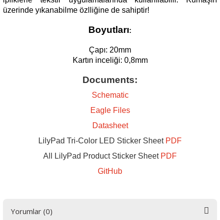
üzerinde yıkanabilme özlliğine de sahiptir!
Boyutları
:
Çapı: 20mm
 THYRISTOR
Kartın inceliği: 0,8mm
Documents:
TANSIYOMETRE
Schematic
rü
Eagle Files
Datasheet
LilyPad Tri-Color LED Sticker Sheet
PDF
All LilyPad Product Sticker Sheet
PDF
GitHub
ÖR
Yorumlar (0)