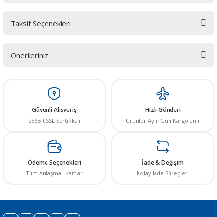
Taksit Seçenekleri
Bu ürüne ilk yorumu siz yapın! LÜTFEN Sorularınızı bu alana yazmayınız.
Sorularınız için info@elektrovadi.com
Önerileriniz
Yorum Yaz
Bu ürünün fiyat bilgisi, resim, ürün açıklamalarında ve diğer konularda
yetersiz gördüğünüz noktaları öneri formunu kullanarak tarafımıza
iletebilirsiniz.
Görüş ve önerileriniz için teşekkür ederiz.
Güvenli Alışveriş
Hızlı Gönderi
256Bit SSL Sertifikalı
Ürünler Aynı Gün Kargolanır
Ürün resmi kalitesiz, bozuk veya görüntülenemiyor.
Ürün açıklamasında eksik bilgiler bulunuyor.
Ürün bilgilerinde hatalar bulunuyor.
Ödeme Seçenekleri
İade & Değişim
Ürün fiyatı diğer sitelerden daha pahalı.
Tüm Anlaşmalı Kartlar
Kolay İade Süreçleri
Bu ürüne benzer farklı alternatifler olmalı.