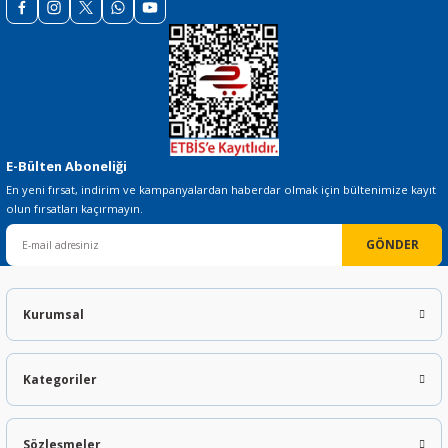
Gönder
E-Bülten Aboneliği
En yeni fırsat, indirim ve kampanyalardan haberdar olmak için bültenimize kayıt
olun fırsatları kaçırmayın.
GÖNDER
Kurumsal
Kategoriler
Sözleşmeler