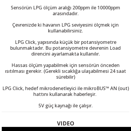
Sensörün LPG ölçüm aralığı 200ppm ile 10000ppm
arasındadır.
Çevrenizde ki havanın LPG seviyesini ölçmek için
kullanabilirsiniz.
 THYRISTOR
LPG Click, yapısında küçük bir potansiyometre
bulunmaktadır. Bu potansiyometre devrenin Load
TANSIYOMETRE
direncini ayarlamakta kullanılır.
rü
Hassas ölçüm yapabilmek için sensörün önceden
ısıtılması gerekir. (Gerekli sıcaklığa ulaşabilmesi 24 saat
sürebilir)
LPG Click, hedef mikrodenetleyici ile mikroBUS™ AN (out)
hattını kullanarak haberleşir.
5V güç kaynağı ile çalışır.
ÖR
VIDEO