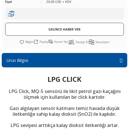
Fiyat
20,00 USD + KDV
R
L KARTLARI
CİHAZLARI
r
 Dönüştürücü
TÖRLER
ETHERNET KARTLARI
XILINX
SICAK HAVA KOLU
POWER SUPPLY ICs
ÖRLERİ
RLER
CAN & LIN KARTLARI
SICAK HAVA UÇLARI
REGÜLATOR
GELİNCE HABER VER
TLARI
R
OLARI
KONNEKTÖR KARTLAR
TAMİR PEDİ
SÜRÜCÜ ICs
Paylaş
Yorum Yaz
Tavsiye Et
Karşılaştır
RI
LIPS
LOSU
IRDA KARTLARI
VAKUM UÇLARI
YÜKSELTEÇ ICs
Ürün Bilgisi
ZAMAN TUTUCU
LPG CLICK
İ
NIK
R
LPG Click, MQ-5 sensörü ile likit petrol gazı kaçağını
LAR
ı
ölçmek için kullanılan bir click kartıdır.
Gazı algılayan sensör katmanı temiz havada düşük
iletkenliğe sahip kalay dioksit (SnO2) ile kaplıdır.
LPG seviyesi arttıkça kalay dioksit iletkenliği artar.