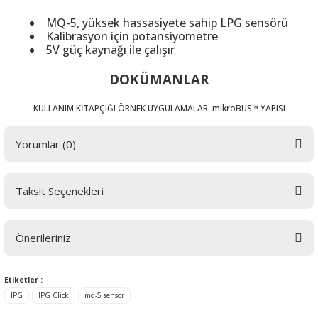
MQ-5, yüksek hassasiyete sahip LPG sensörü
Kalibrasyon için potansiyometre
5V güç kaynağı ile çalışır
DOKÜMANLAR
KULLANIM KİTAPÇIĞI
ÖRNEK UYGULAMALAR
mikroBUS™ YAPISI
Yorumlar (0)
Taksit Seçenekleri
Bu ürüne ilk yorumu siz yapın! LÜTFEN Sorularınızı bu alana yazmayınız.
Sorularınız için info@elektrovadi.com
Önerileriniz
Yorum Yaz
Bu ürünün fiyat bilgisi, resim, ürün açıklamalarında ve diğer konularda
Etiketler :
yetersiz gördüğünüz noktaları öneri formunu kullanarak tarafımıza
lPG
lPG Click
mq-5 sensor
iletebilirsiniz.
Görüş ve önerileriniz için teşekkür ederiz.