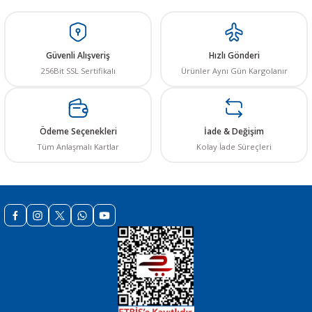
Ürün resmi kalitesiz, bozuk veya görüntülenemiyor.
Ürün açıklamasında eksik bilgiler bulunuyor.
Güvenli Alışveriş
Hızlı Gönderi
Ürün bilgilerinde hatalar bulunuyor.
256Bit SSL Sertifikalı
Ürünler Aynı Gün Kargolanır
Ürün fiyatı diğer sitelerden daha pahalı.
Bu ürüne benzer farklı alternatifler olmalı.
Ödeme Seçenekleri
İade & Değişim
Tüm Anlaşmalı Kartlar
Kolay İade Süreçleri
Gönder