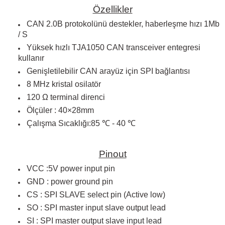
Özellikler
CAN 2.0B protokolünü destekler, haberleşme hızı 1Mb
/ S
Yüksek hızlı TJA1050 CAN transceiver entegresi
 THYRISTOR
kullanır
Genişletilebilir CAN arayüz için SPI bağlantısı
TANSIYOMETRE
8 MHz kristal osilatör
120 Ω terminal direnci
rü
Ölçüler : 40×28mm
Çalışma Sıcaklığı:85 ℃ - 40 ℃
Pinout
VCC :5V power input pin
ÖR
GND : power ground pin
CS : SPI SLAVE select pin (Active low)
SO : SPI master input slave output lead
SI : SPI master output slave input lead