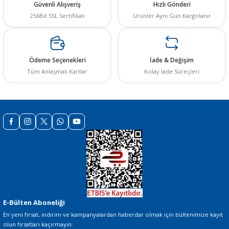
Güvenli Alışveriş
Hızlı Gönderi
256Bit SSL Sertifikalı
Ürünler Aynı Gün Kargolanır
Ürün resmi kalitesiz, bozuk veya görüntülenemiyor.
Ürün açıklamasında eksik bilgiler bulunuyor.
Ürün bilgilerinde hatalar bulunuyor.
Ödeme Seçenekleri
İade & Değişim
Ürün fiyatı diğer sitelerden daha pahalı.
Tüm Anlaşmalı Kartlar
Kolay İade Süreçleri
Bu ürüne benzer farklı alternatifler olmalı.
Gönder
E-Bülten Aboneliği
En yeni fırsat, indirim ve kampanyalardan haberdar olmak için bültenimize kayıt
olun fırsatları kaçırmayın.