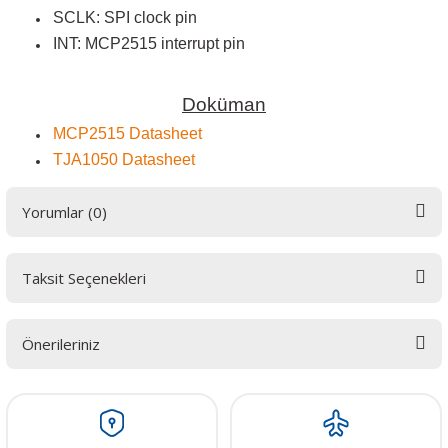
SCLK: SPI clock pin
INT: MCP2515 interrupt pin
Doküman
MCP2515 Datasheet
TJA1050
Datasheet
Yorumlar (0)
Taksit Seçenekleri
Bu ürüne ilk yorumu siz yapın! LÜTFEN Sorularınızı bu alana yazmayınız.
Sorularınız için info@elektrovadi.com
Önerileriniz
Yorum Yaz
Bu ürünün fiyat bilgisi, resim, ürün açıklamalarında ve diğer konularda
yetersiz gördüğünüz noktaları öneri formunu kullanarak tarafımıza
iletebilirsiniz.
Görüş ve önerileriniz için teşekkür ederiz.