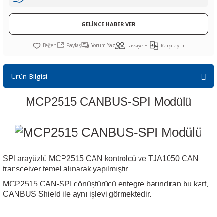
R
L KARTLARI
CİHAZLARI
r
 Dönüştürücü
TÖRLER
ETHERNET KARTLARI
XILINX
SICAK HAVA KOLU
POWER SUPPLY ICs
GELİNCE HABER VER
ÖRLERİ
RLER
CAN & LIN KARTLARI
SICAK HAVA UÇLARI
REGÜLATOR
Paylaş
Yorum Yaz
Tavsiye Et
Karşılaştır
TLARI
R
OLARI
KONNEKTÖR KARTLAR
TAMİR PEDİ
SÜRÜCÜ ICs
Ürün Bilgisi
RI
LIPS
LOSU
IRDA KARTLARI
VAKUM UÇLARI
YÜKSELTEÇ ICs
MCP2515 CANBUS-SPI Modülü
ZAMAN TUTUCU
İ
NIK
R
LAR
ı
SPI arayüzlü MCP2515 CAN kontrolcü ve TJA1050 CAN
transceiver temel alınarak yapılmıştır.
MCP2515 CAN-SPI dönüştürücü entegre barındıran bu kart,
CANBUS Shield ile aynı işlevi görmektedir.