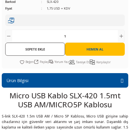
Barkod
SLX-420
R
L KARTLARI
CİHAZLARI
r
 Dönüştürücü
TÖRLER
ETHERNET KARTLARI
XILINX
SICAK HAVA KOLU
POWER SUPPLY ICs
Fiyat
1,75 USD + KDV
ÖRLERİ
RLER
CAN & LIN KARTLARI
SICAK HAVA UÇLARI
REGÜLATOR
TLARI
R
OLARI
KONNEKTÖR KARTLAR
TAMİR PEDİ
SÜRÜCÜ ICs
RI
LIPS
LOSU
SEPETE EKLE
IRDA KARTLARI
VAKUM UÇLARI
YÜKSELTEÇ ICs
HEMEN AL
Paylaş
Yorum Yaz
Tavsiye Et
Karşılaştır
ZAMAN TUTUCU
İ
NIK
R
Ürün Bilgisi
LAR
ı
Micro USB Kablo SLX-420 1.5mt
USB AM/MICRO5P Kablosu
S-link SLX-420 1.5m USB AM / Micro 5P Kablosu, Micro USB girişine sahip
cihazlarınız için güvenilir veri aktarımı ve şarj imkanı sunar. Dayanıklı dış
kaplama ve kaliteli iletken yapısı sayesinde uzun ömürlü kullanım sağlar. 1.5