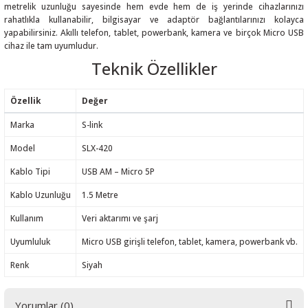
metrelik uzunluğu sayesinde hem evde hem de iş yerinde cihazlarınızı
rahatlıkla kullanabilir, bilgisayar ve adaptör bağlantılarınızı kolayca
yapabilirsiniz. Akıllı telefon, tablet, powerbank, kamera ve birçok Micro USB
cihaz ile tam uyumludur.
Teknik Özellikler
 THYRISTOR
Özellik
Değer
TANSIYOMETRE
Marka
S-link
rü
Model
SLX-420
Kablo Tipi
USB AM – Micro 5P
Kablo Uzunluğu
1.5 Metre
Kullanım
Veri aktarımı ve şarj
Uyumluluk
Micro USB girişli telefon, tablet, kamera, powerbank vb.
ÖR
Renk
Siyah
Yorumlar (0)