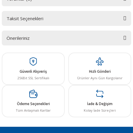
Taksit Seçenekleri
Bu ürüne ilk yorumu siz yapın! LÜTFEN Sorularınızı bu alana yazmayınız.
Sorularınız için info@elektrovadi.com
Önerileriniz
Yorum Yaz
Bu ürünün fiyat bilgisi, resim, ürün açıklamalarında ve diğer konularda
yetersiz gördüğünüz noktaları öneri formunu kullanarak tarafımıza
iletebilirsiniz.
Görüş ve önerileriniz için teşekkür ederiz.
Güvenli Alışveriş
Hızlı Gönderi
256Bit SSL Sertifikalı
Ürünler Aynı Gün Kargolanır
Ürün resmi kalitesiz, bozuk veya görüntülenemiyor.
Ürün açıklamasında eksik bilgiler bulunuyor.
Ürün bilgilerinde hatalar bulunuyor.
Ödeme Seçenekleri
İade & Değişim
Ürün fiyatı diğer sitelerden daha pahalı.
Tüm Anlaşmalı Kartlar
Kolay İade Süreçleri
Bu ürüne benzer farklı alternatifler olmalı.