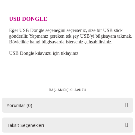
USB DONGLE
Eğer USB Dongle seçeneğini seçerseniz, size bir USB stick
gönderilir. Yapmanız gereken tek şey USB'yi bilgisayara takmak.
Böylelikle hangi bilgisayarda isterseniz çalışabilirsiniz.
USB Dongle kılavuzu için
tıklayınız.
BAŞLANGIÇ KILAVUZU
Yorumlar (0)
Taksit Seçenekleri
Bu ürüne ilk yorumu siz yapın! LÜTFEN Sorularınızı bu alana yazmayınız.
Sorularınız için info@elektrovadi.com