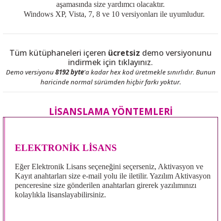
aşamasında size yardımcı olacaktır.
Windows XP, Vista, 7, 8 ve 10 versiyonları ile uyumludur.
Tüm kütüphaneleri içeren
ücretsiz
demo versiyonunu
 THYRISTOR
indirmek için
tıklayınız.
Demo versiyonu
8192 byte
'a kadar hex kod üretmekle sınırlıdır. Bunun
TANSIYOMETRE
haricinde normal sürümden hiçbir farkı yoktur.
rü
LİSANSLAMA YÖNTEMLERİ
ELEKTRONİK LİSANS
Eğer Elektronik Lisans seçeneğini seçerseniz, Aktivasyon ve
Kayıt anahtarları size e-mail yolu ile iletilir. Yazılım Aktivasyon
ÖR
penceresine size gönderilen anahtarları girerek yazılımınızı
kolaylıkla lisanslayabilirsiniz.