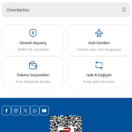
Önerileriniz
Yorum Yaz
Bu ürünün fiyat bilgisi, resim, ürün açıklamalarında ve diğer konularda
yetersiz gördüğünüz noktaları öneri formunu kullanarak tarafımıza
iletebilirsiniz.
Görüş ve önerileriniz için teşekkür ederiz.
Güvenli Alışveriş
Hızlı Gönderi
256Bit SSL Sertifikalı
Ürünler Aynı Gün Kargolanır
Ürün resmi kalitesiz, bozuk veya görüntülenemiyor.
Ürün açıklamasında eksik bilgiler bulunuyor.
Ürün bilgilerinde hatalar bulunuyor.
Ödeme Seçenekleri
İade & Değişim
Ürün fiyatı diğer sitelerden daha pahalı.
Tüm Anlaşmalı Kartlar
Kolay İade Süreçleri
Bu ürüne benzer farklı alternatifler olmalı.
Gönder