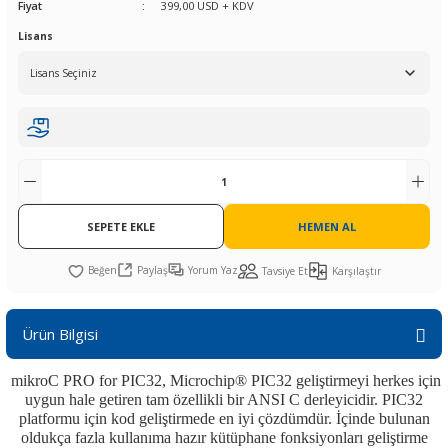
Fiyat
399,00 USD + KDV
R
L KARTLARI
CİHAZLARI
r
 Dönüştürücü
TÖRLER
ETHERNET KARTLARI
XILINX
SICAK HAVA KOLU
POWER SUPPLY ICs
Lisans
ÖRLERİ
RLER
CAN & LIN KARTLARI
SICAK HAVA UÇLARI
REGÜLATOR
TLARI
R
OLARI
KONNEKTÖR KARTLAR
TAMİR PEDİ
SÜRÜCÜ ICs
RI
LIPS
LOSU
IRDA KARTLARI
VAKUM UÇLARI
YÜKSELTEÇ ICs
ZAMAN TUTUCU
SEPETE EKLE
HEMEN AL
İ
NIK
R
Paylaş
Yorum Yaz
Tavsiye Et
Karşılaştır
LAR
ı
Ürün Bilgisi
mikroC PRO for PIC32,
Microchip® PIC
32 geliştirmeyi herkes için
uygun hale getiren tam özellikli bir ANSI C derleyicidir. PIC32
platformu için kod geliştirmede en iyi çözdümdür.
İçinde bulunan
oldukça fazla kullanıma hazır kütüphane fonksiyonları geliştirme