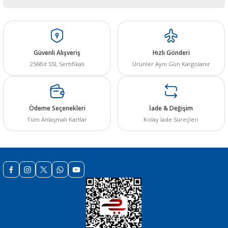
Yorum Yaz
Bu ürünün fiyat bilgisi, resim, ürün açıklamalarında ve diğer konularda
yetersiz gördüğünüz noktaları öneri formunu kullanarak tarafımıza
iletebilirsiniz.
Görüş ve önerileriniz için teşekkür ederiz.
Güvenli Alışveriş
Hızlı Gönderi
256Bit SSL Sertifikalı
Ürünler Aynı Gün Kargolanır
Ürün resmi kalitesiz, bozuk veya görüntülenemiyor.
Ürün açıklamasında eksik bilgiler bulunuyor.
Ürün bilgilerinde hatalar bulunuyor.
Ödeme Seçenekleri
İade & Değişim
Ürün fiyatı diğer sitelerden daha pahalı.
Tüm Anlaşmalı Kartlar
Kolay İade Süreçleri
Bu ürüne benzer farklı alternatifler olmalı.
Gönder