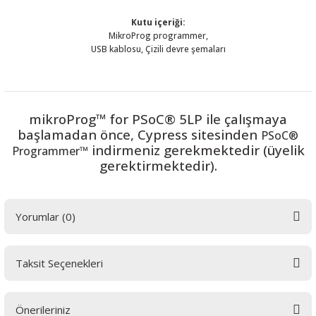
Kutu içeriği:
MikroProg programmer,
USB kablosu, Çizili devre şemaları
 THYRISTOR
TANSIYOMETRE
mikroProg™ for PSoC® 5LP ile çalışmaya
başlamadan önce, Cypress sitesinden
PSoC®
indirmeniz gerekmektedir (üyelik
Programmer™
rü
gerektirmektedir).
Yorumlar (0)
ÖR
Taksit Seçenekleri
Bu ürüne ilk yorumu siz yapın! LÜTFEN Sorularınızı bu alana yazmayınız.
Sorularınız için info@elektrovadi.com
Önerileriniz