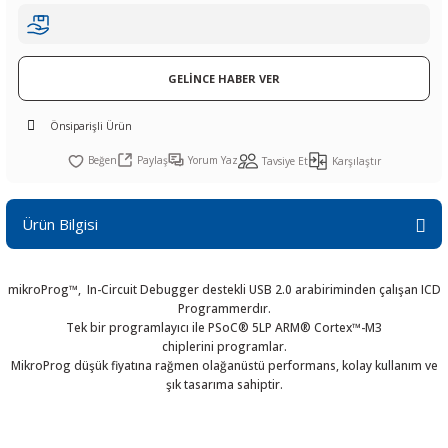
R
L KARTLARI
CİHAZLARI
r
 Dönüştürücü
TÖRLER
ETHERNET KARTLARI
XILINX
SICAK HAVA KOLU
POWER SUPPLY ICs
ÖRLERİ
RLER
CAN & LIN KARTLARI
SICAK HAVA UÇLARI
REGÜLATOR
GELİNCE HABER VER
TLARI
R
OLARI
KONNEKTÖR KARTLAR
TAMİR PEDİ
SÜRÜCÜ ICs
Önsiparişli Ürün
Paylaş
Yorum Yaz
Tavsiye Et
Karşılaştır
RI
LIPS
LOSU
IRDA KARTLARI
VAKUM UÇLARI
YÜKSELTEÇ ICs
ZAMAN TUTUCU
Ürün Bilgisi
İ
NIK
R
mikroProg™, In-Circuit Debugger destekli USB 2.0 arabiriminden çalışan ICD
Programmerdır.
LAR
ı
Tek bir programlayıcı ile PSoC® 5LP ARM® Cortex™-M3
chiplerini programlar.
MikroProg düşük fiyatına rağmen olağanüstü performans, kolay kullanım ve
şık tasarıma sahiptir.