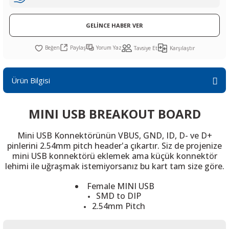
R
L KARTLARI
CİHAZLARI
r
 Dönüştürücü
TÖRLER
ETHERNET KARTLARI
XILINX
SICAK HAVA KOLU
POWER SUPPLY ICs
GELİNCE HABER VER
ÖRLERİ
RLER
CAN & LIN KARTLARI
SICAK HAVA UÇLARI
REGÜLATOR
Paylaş
Yorum Yaz
Tavsiye Et
Karşılaştır
TLARI
R
OLARI
KONNEKTÖR KARTLAR
TAMİR PEDİ
SÜRÜCÜ ICs
Ürün Bilgisi
RI
LIPS
LOSU
IRDA KARTLARI
VAKUM UÇLARI
YÜKSELTEÇ ICs
MINI USB BREAKOUT BOARD
ZAMAN TUTUCU
Mini USB Konnektörünün
VBUS, GND, ID, D- ve D+
İ
NIK
R
pinlerin
i 2.54mm pitch header'a çıkartır. Siz de projenize
mini USB konnektörü eklemek ama küçük konnektör
LAR
ı
lehimi ile uğraşmak istemiyorsanız bu kart tam size göre.
Female MINI USB
SMD to DIP
2.54mm Pitch