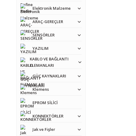
Bu ürünün fiyat bilgisi,
Elektronik Malzeme
Görüş ve önerileriniz iç
ARAÇ-GEREÇLER
Ürün resmi kalitesiz
SENSÖRLER
Ürün açıklamasında e
YAZILIM
Ürün bilgilerinde ha
KABLO VE BAĞLANTI
Ürün fiyatı diğer sit
ELEMANLARI
Bu ürüne benzer farkl
GÜÇ KAYNAKLARI
Klemens
EPROM SİLİCİ
KONNEKTÖRLER
Jak ve Fişler