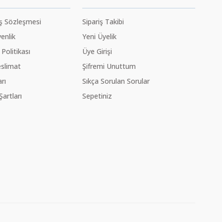
ış Sözleşmesi
Sipariş Takibi
venlik
Yeni Üyelik
 Politikası
Üye Girişi
slimat
Şifremi Unuttum
rı
Sıkça Sorulan Sorular
Şartları
Sepetiniz