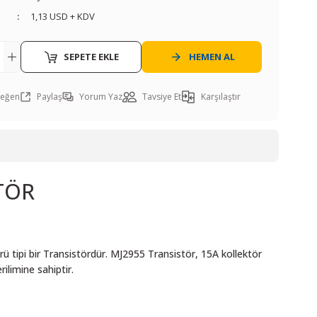
1,13 USD + KDV
SEPETE EKLE
HEMEN AL
Paylaş
Yorum Yaz
Tavsiye Et
Karşılaştır
TÖR
ü tipi bir Transistördür. MJ2955 Transistör, 15A kollektör
ilimine sahiptir.