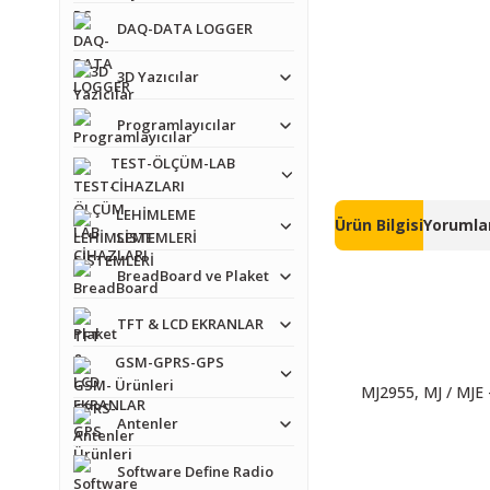
DAQ-DATA LOGGER
3D Yazıcılar
Programlayıcılar
TEST-ÖLÇÜM-LAB
CİHAZLARI
LEHİMLEME
Ürün Bilgisi
Yorumlar
SİSTEMLERİ
BreadBoard ve Plaket
TFT & LCD EKRANLAR
GSM-GPRS-GPS
Ürünleri
MJ2955, MJ / MJE -
Antenler
Software Define Radio