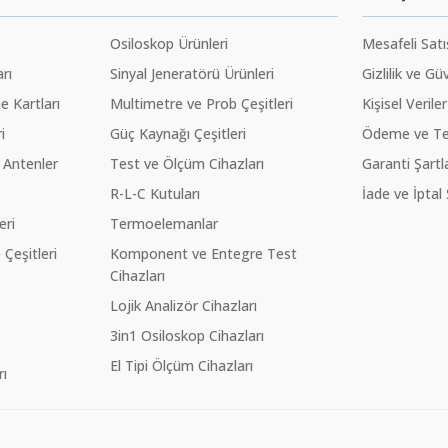
Osiloskop Ürünleri
Mesafeli Sat
rı
Sinyal Jeneratörü Ürünleri
Gizlilik ve Gü
 Kartları
Multimetre ve Prob Çeşitleri
Kişisel Veriler
i
Güç Kaynağı Çeşitleri
Ödeme ve Te
 Antenler
Test ve Ölçüm Cihazları
Garanti Şartla
R-L-C Kutuları
İade ve İptal 
eri
Termoelemanlar
eşitleri
Komponent ve Entegre Test
Cihazları
Lojik Analizör Cihazları
3in1 Osiloskop Cihazları
El Tipi Ölçüm Cihazları
ı