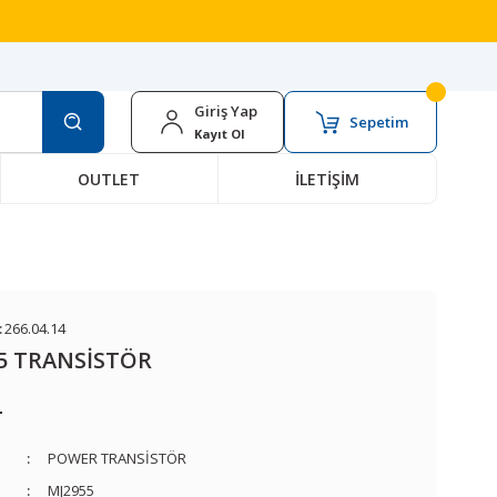
Giriş Yap
Sepetim
Kayıt Ol
OUTLET
İLETİŞİM
:
266.04.14
5 TRANSİSTÖR
L
POWER TRANSİSTÖR
MJ2955