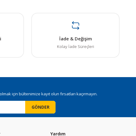
i
İade & Değişim
Kolay İade Süreçleri
mak için bültenimize kayıt olun fırsatları kaçırmayın.
GÖNDER
r
Yardım