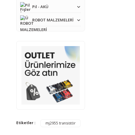
Pil - AKÜ
ROBOT MALZEMELERİ
Etiketler :
mj2955 transistör