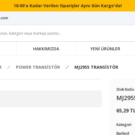
16:00'a Kadar Verilen Siparişler Aynı Gün Kargo'da!
i.com
HAKKIMIZDA
YENİ ÜRÜNLER
R
POWER TRANSİSTÖR
MJ2955 TRANSİSTÖR
Stok Kodu 
MJ295
65,29 T
Kategori
Barkod