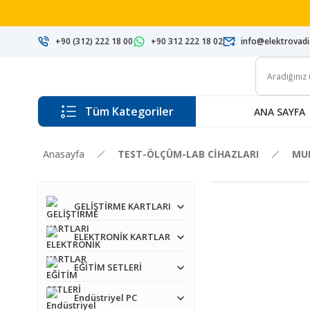
+90 (312) 222 18 00
+90 312 222 18 02
info@elektrovad
Tüm Kategoriler
ANA SAYFA
Anasayfa
TEST-ÖLÇÜM-LAB CİHAZLARI
MU
GELİŞTİRME KARTLARI
ELEKTRONİK KARTLAR
EĞİTİM SETLERİ
Endüstriyel PC