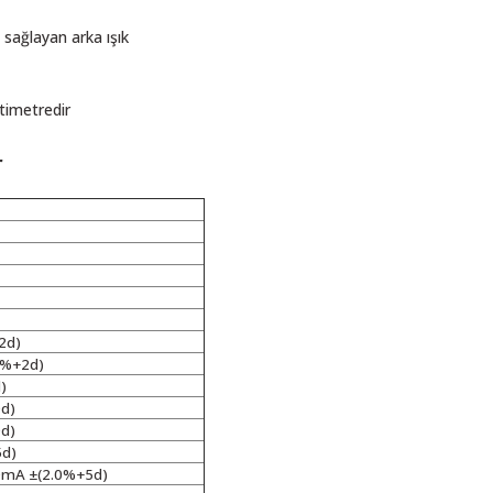
 sağlayan arka ışık
ltimetredir
r
2d)
0%+2d)
)
d)
d)
d)
mA ±(2.0%+5d)