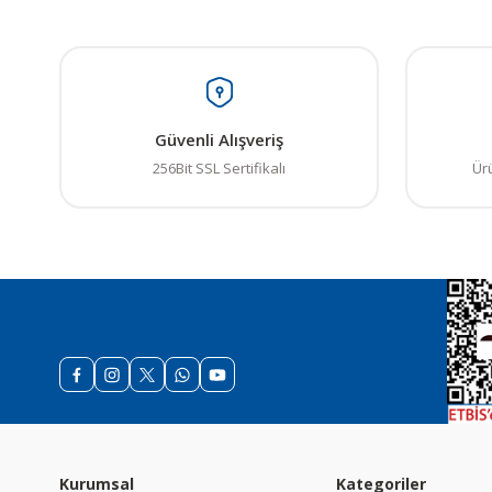
Ürün bilgilerinde ha
Ürün fiyatı diğer sit
Bu ürüne benzer farkl
Güvenli Alışveriş
256Bit SSL Sertifikalı
Ür
Kurumsal
Kategoriler