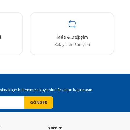
i
İade & Değişim
Kolay İade Süreçleri
mak için bültenimize kayıt olun fırsatları kaçırmayın.
GÖNDER
r
Yardım