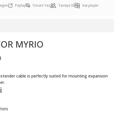
Paylaş
Yorum Yaz
Tavsiye Et
Karşılaştır
FOR MYRIO
0
tender cable is perfectly suited for mounting expansion
er.
i
tors