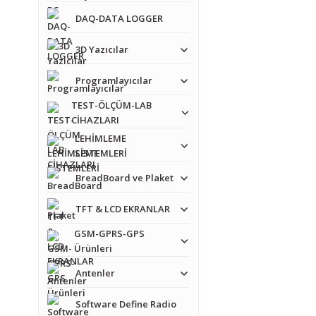
DAQ-DATA LOGGER
3D Yazıcılar
Programlayıcılar
TEST-ÖLÇÜM-LAB
CİHAZLARI
LEHİMLEME
SİSTEMLERİ
BreadBoard ve Plaket
TFT & LCD EKRANLAR
GSM-GPRS-GPS
Ürünleri
Antenler
Software Define Radio