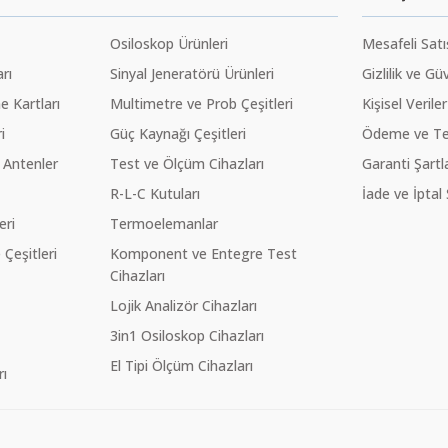
Osiloskop Ürünleri
Mesafeli Sat
rı
Sinyal Jeneratörü Ürünleri
Gizlilik ve Gü
 Kartları
Multimetre ve Prob Çeşitleri
Kişisel Veriler
i
Güç Kaynağı Çeşitleri
Ödeme ve Te
 Antenler
Test ve Ölçüm Cihazları
Garanti Şartla
R-L-C Kutuları
İade ve İptal 
eri
Termoelemanlar
eşitleri
Komponent ve Entegre Test
Cihazları
Lojik Analizör Cihazları
3in1 Osiloskop Cihazları
El Tipi Ölçüm Cihazları
ı