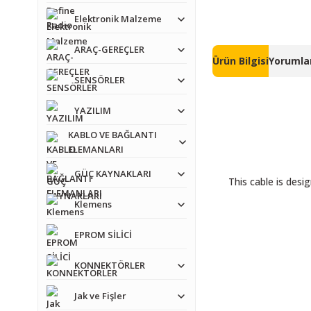
Elektronik Malzeme
ARAÇ-GEREÇLER
Ürün Bilgisi
Yorumlar
SENSÖRLER
YAZILIM
KABLO VE BAĞLANTI
ELEMANLARI
GÜÇ KAYNAKLARI
This cable is des
Klemens
EPROM SİLİCİ
KONNEKTÖRLER
Jak ve Fişler