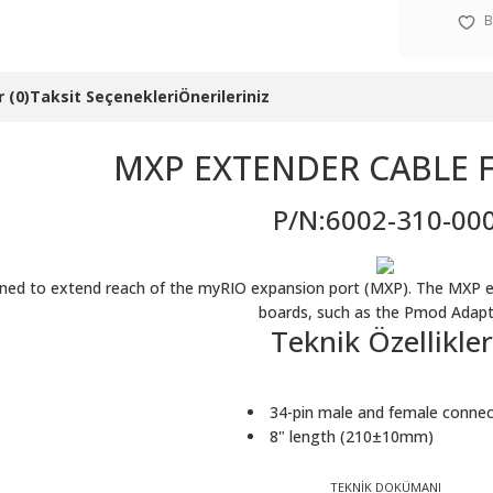
 (0)
Taksit Seçenekleri
Önerileriniz
MXP EXTENDER CABLE 
P/N:6002-310-00
igned to extend reach of the myRIO expansion port (MXP). The MXP ex
boards, such as the Pmod Adapt
Teknik Özellikler
34-pin male and female connec
8" length (210±10mm)
TEKNİK DOKÜMANI