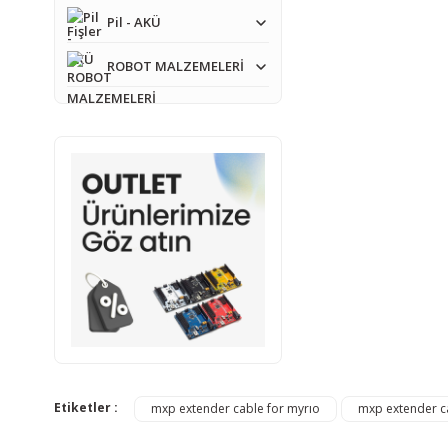
Pil - AKÜ
Bu ürünün fiyat bilgisi,
Görüş ve önerileriniz iç
ROBOT MALZEMELERİ
Ürün resmi kalitesiz
Ürün açıklamasında e
Ürün bilgilerinde ha
Ürün fiyatı diğer sit
Bu ürüne benzer farkl
Etiketler :
mxp extender cable for myrıo
mxp extender c