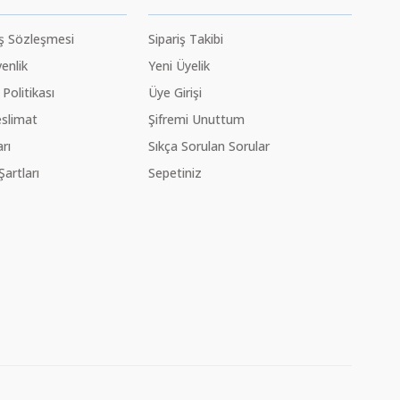
ış Sözleşmesi
Sipariş Takibi
venlik
Yeni Üyelik
 Politikası
Üye Girişi
slimat
Şifremi Unuttum
rı
Sıkça Sorulan Sorular
Şartları
Sepetiniz