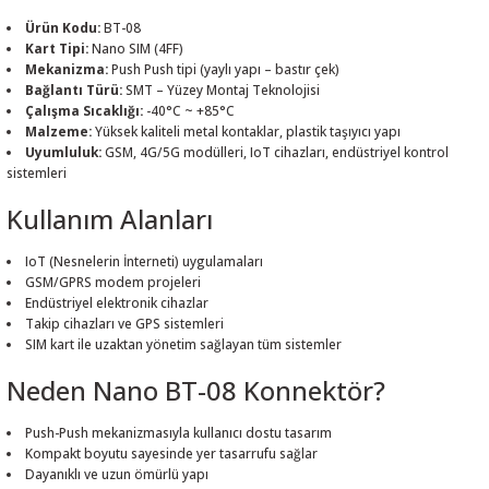
Ürün Kodu:
BT-08
Kart Tipi:
Nano SIM (4FF)
Mekanizma:
Push Push tipi (yaylı yapı – bastır çek)
Bağlantı Türü:
SMT – Yüzey Montaj Teknolojisi
Çalışma Sıcaklığı:
-40°C ~ +85°C
 THYRISTOR
Malzeme:
Yüksek kaliteli metal kontaklar, plastik taşıyıcı yapı
Uyumluluk:
GSM, 4G/5G modülleri, IoT cihazları, endüstriyel kontrol
sistemleri
TANSIYOMETRE
Kullanım Alanları
rü
IoT (Nesnelerin İnterneti) uygulamaları
GSM/GPRS modem projeleri
Endüstriyel elektronik cihazlar
Takip cihazları ve GPS sistemleri
SIM kart ile uzaktan yönetim sağlayan tüm sistemler
Neden Nano BT-08 Konnektör?
ÖR
Push-Push mekanizmasıyla kullanıcı dostu tasarım
Kompakt boyutu sayesinde yer tasarrufu sağlar
Dayanıklı ve uzun ömürlü yapı