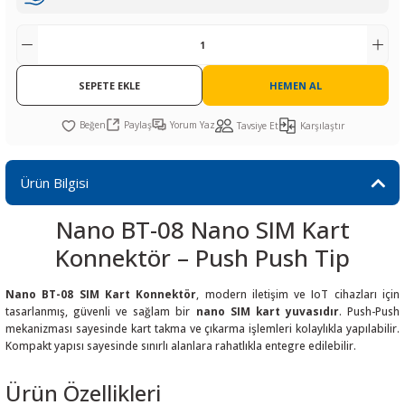
R
L KARTLARI
CİHAZLARI
r
 Dönüştürücü
TÖRLER
ETHERNET KARTLARI
XILINX
SICAK HAVA KOLU
POWER SUPPLY ICs
ÖRLERİ
RLER
CAN & LIN KARTLARI
SICAK HAVA UÇLARI
REGÜLATOR
SEPETE EKLE
HEMEN AL
TLARI
R
OLARI
KONNEKTÖR KARTLAR
TAMİR PEDİ
SÜRÜCÜ ICs
Paylaş
Yorum Yaz
Tavsiye Et
Karşılaştır
RI
LIPS
LOSU
IRDA KARTLARI
VAKUM UÇLARI
YÜKSELTEÇ ICs
Ürün Bilgisi
ZAMAN TUTUCU
Nano BT-08 Nano SIM Kart
İ
NIK
R
Konnektör – Push Push Tip
LAR
ı
Nano BT-08 SIM Kart Konnektör
, modern iletişim ve IoT cihazları için
tasarlanmış, güvenli ve sağlam bir
nano SIM kart yuvasıdır
. Push-Push
mekanizması sayesinde kart takma ve çıkarma işlemleri kolaylıkla yapılabilir.
Kompakt yapısı sayesinde sınırlı alanlara rahatlıkla entegre edilebilir.
Ürün Özellikleri