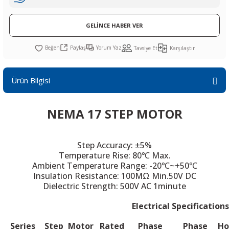
R
L KARTLARI
CİHAZLARI
r
 Dönüştürücü
TÖRLER
ETHERNET KARTLARI
XILINX
SICAK HAVA KOLU
POWER SUPPLY ICs
GELİNCE HABER VER
ÖRLERİ
RLER
CAN & LIN KARTLARI
SICAK HAVA UÇLARI
REGÜLATOR
Paylaş
Yorum Yaz
Tavsiye Et
Karşılaştır
TLARI
R
OLARI
KONNEKTÖR KARTLAR
TAMİR PEDİ
SÜRÜCÜ ICs
Ürün Bilgisi
RI
LIPS
LOSU
IRDA KARTLARI
VAKUM UÇLARI
YÜKSELTEÇ ICs
NEMA 17 STEP MOTOR
ZAMAN TUTUCU
İ
NIK
R
Step Accuracy: ±5%
Temperature Rise: 80℃ Max.
LAR
ı
Ambient Temperature Range: -20℃~+50℃
Insulation Resistance: 100MΩ Min.50V DC
Dielectric Strength: 500V AC 1minute
Electrical Specifications
Series
Step
Motor
Rated
Phase
Phase
Ho