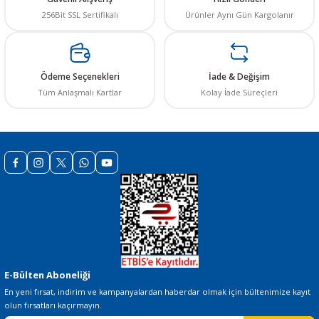
256Bit SSL Sertifikalı
Ürünler Aynı Gün Kargolanır
Ürün resmi kalitesiz, bozuk veya görüntülenemiyor.
Ürün açıklamasında eksik bilgiler bulunuyor.
Ürün bilgilerinde hatalar bulunuyor.
Ödeme Seçenekleri
İade & Değişim
Ürün fiyatı diğer sitelerden daha pahalı.
Tüm Anlaşmalı Kartlar
Kolay İade Süreçleri
Bu ürüne benzer farklı alternatifler olmalı.
Gönder
E-Bülten Aboneliği
En yeni fırsat, indirim ve kampanyalardan haberdar olmak için bültenimize kayıt
olun fırsatları kaçırmayın.