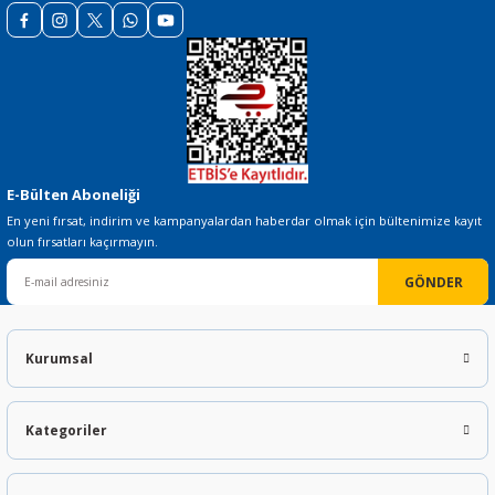
E-Bülten Aboneliği
En yeni fırsat, indirim ve kampanyalardan haberdar olmak için bültenimize kayıt
olun fırsatları kaçırmayın.
GÖNDER
Kurumsal
Kategoriler