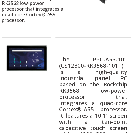
RK3568 low-power
processor that integrates a
quad-core Cortex®-A55
processor.
 THYRISTOR
TANSIYOMETRE
The PPC-A55-101
rü
(CS12800-RK3568-101P)
is a high-quality
industrial panel PC
based on the Rockchip
RK3568 low-power
processor that
integrates a quad-core
ÖR
Cortex®-A55 processor.
It features a 10.1” screen
with a ten-point
capacitive touch screen