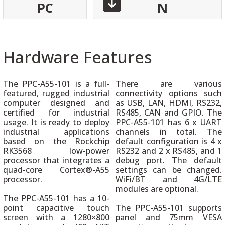
PC
N
Hardware Features
The PPC-A55-101 is a full-
There are various
featured, rugged industrial
connectivity options such
computer designed and
as USB, LAN, HDMI, RS232,
certified for industrial
RS485, CAN and GPIO. The
usage. It is ready to deploy
PPC-A55-101 has 6 x UART
industrial applications
channels in total. The
based on the Rockchip
default configuration is 4 x
RK3568 low-power
RS232 and 2 x RS485, and 1
processor that integrates a
debug port. The default
quad-core Cortex®-A55
settings can be changed.
processor.
WiFi/BT and 4G/LTE
modules are optional.
The PPC-A55-101 has a 10-
point capacitive touch
The PPC-A55-101 supports
screen with a 1280×800
panel and 75mm VESA