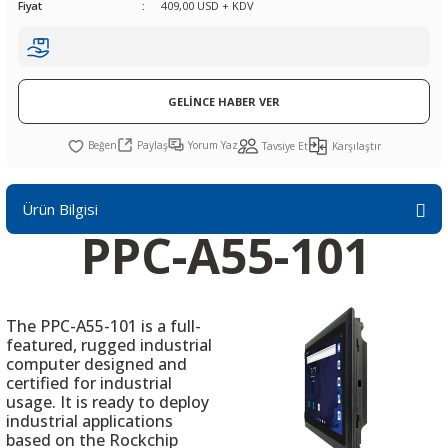
Fiyat
409,00 USD + KDV
R
L KARTLARI
CİHAZLARI
r
 Dönüştürücü
TÖRLER
ETHERNET KARTLARI
XILINX
SICAK HAVA KOLU
POWER SUPPLY ICs
ÖRLERİ
RLER
CAN & LIN KARTLARI
SICAK HAVA UÇLARI
REGÜLATOR
GELİNCE HABER VER
TLARI
R
OLARI
KONNEKTÖR KARTLAR
TAMİR PEDİ
SÜRÜCÜ ICs
Paylaş
Yorum Yaz
Tavsiye Et
Karşılaştır
RI
LIPS
LOSU
IRDA KARTLARI
VAKUM UÇLARI
YÜKSELTEÇ ICs
Ürün Bilgisi
ZAMAN TUTUCU
PPC-A55-101
İ
NIK
R
LAR
ı
The PPC-A55-101 is a full-
featured, rugged industrial
computer designed and
certified for industrial
usage. It is ready to deploy
industrial applications
based on the Rockchip