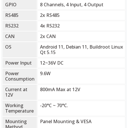
GPIO
8 Channels, 4 Input, 4 Output
RS485
2x RS485
RS232
4x RS232
CAN
2x CAN
OS
Android 11, Debian 11, Buildroot Linux
Qt 5.15
Power Input
12~36V DC
Power
9.6W
Consumption
Current at
800mA Max at 12V
12V
Working
-20°C ~ 70°C.
Temperature
Mounting
Panel Mounting & VESA
Method