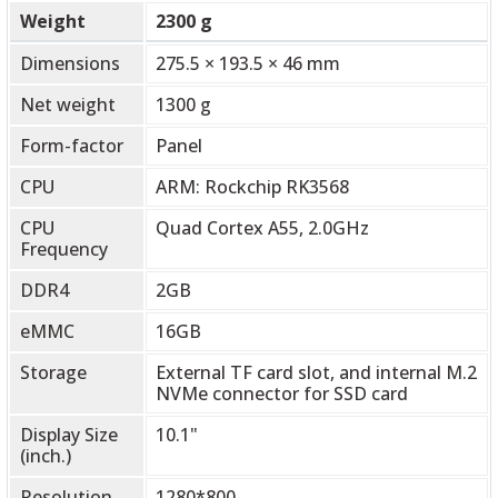
Weight
2300 g
Dimensions
275.5 × 193.5 × 46 mm
Net weight
1300 g
Form-factor
Panel
CPU
ARM: Rockchip RK3568
CPU
Quad Cortex A55, 2.0GHz
Frequency
DDR4
2GB
eMMC
16GB
Storage
External TF card slot, and internal M.2
NVMe connector for SSD card
Display Size
10.1"
(inch.)
Resolution
1280*800