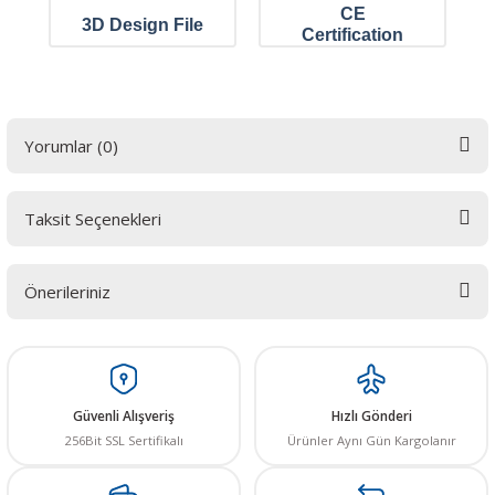
CE
3D Design File
Certification
Yorumlar (0)
Taksit Seçenekleri
Bu ürüne ilk yorumu siz yapın! LÜTFEN Sorularınızı bu alana yazmayınız.
Sorularınız için info@elektrovadi.com
Önerileriniz
Yorum Yaz
Bu ürünün fiyat bilgisi, resim, ürün açıklamalarında ve diğer konularda
yetersiz gördüğünüz noktaları öneri formunu kullanarak tarafımıza
iletebilirsiniz.
Görüş ve önerileriniz için teşekkür ederiz.
Güvenli Alışveriş
Hızlı Gönderi
256Bit SSL Sertifikalı
Ürünler Aynı Gün Kargolanır
Ürün resmi kalitesiz, bozuk veya görüntülenemiyor.
Ürün açıklamasında eksik bilgiler bulunuyor.