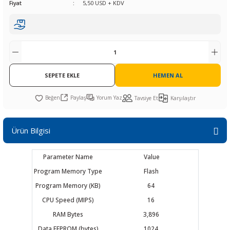
Fiyat
5,50 USD + KDV
R
L KARTLARI
CİHAZLARI
r
 Dönüştürücü
TÖRLER
ETHERNET KARTLARI
XILINX
SICAK HAVA KOLU
POWER SUPPLY ICs
ÖRLERİ
RLER
CAN & LIN KARTLARI
SICAK HAVA UÇLARI
REGÜLATOR
TLARI
R
OLARI
KONNEKTÖR KARTLAR
TAMİR PEDİ
SÜRÜCÜ ICs
SEPETE EKLE
HEMEN AL
RI
LIPS
LOSU
IRDA KARTLARI
VAKUM UÇLARI
YÜKSELTEÇ ICs
Paylaş
Yorum Yaz
Tavsiye Et
Karşılaştır
ZAMAN TUTUCU
Ürün Bilgisi
İ
NIK
R
Parameter Name
Value
LAR
ı
Program Memory Type
Flash
Program Memory (KB)
64
CPU Speed (MIPS)
16
RAM Bytes
3,896
Data EEPROM (bytes)
1024