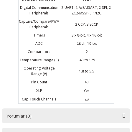
Digital Communication
2-UART, 2-A/E/USART, 2-SPI, 2-
Peripherals
I2C2-MSSP(SPI/I2C)
Capture/Compare/PWM
2 CCP, 3 ECCP
Peripherals
 THYRISTOR
Timers
3 x 8-bit, 4 x 16-bit
ADC
28 ch, 10-bit
TANSIYOMETRE
Comparators
2
Temperature Range (C)
-40 to 125
rü
Operating Voltage
1.8 to 5.5
Range (V)
Pin Count
40
XLP
Yes
Cap Touch Channels
28
ÖR
Yorumlar (0)