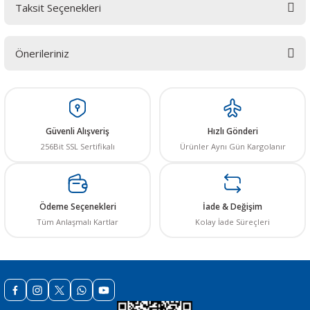
Taksit Seçenekleri
Bu ürüne ilk yorumu siz yapın! LÜTFEN Sorularınızı bu alana yazmayınız.
Sorularınız için info@elektrovadi.com
Önerileriniz
Yorum Yaz
Bu ürünün fiyat bilgisi, resim, ürün açıklamalarında ve diğer konularda
yetersiz gördüğünüz noktaları öneri formunu kullanarak tarafımıza
iletebilirsiniz.
Görüş ve önerileriniz için teşekkür ederiz.
Güvenli Alışveriş
Hızlı Gönderi
256Bit SSL Sertifikalı
Ürünler Aynı Gün Kargolanır
Ürün resmi kalitesiz, bozuk veya görüntülenemiyor.
Ürün açıklamasında eksik bilgiler bulunuyor.
Ürün bilgilerinde hatalar bulunuyor.
Ödeme Seçenekleri
İade & Değişim
Ürün fiyatı diğer sitelerden daha pahalı.
Tüm Anlaşmalı Kartlar
Kolay İade Süreçleri
Bu ürüne benzer farklı alternatifler olmalı.