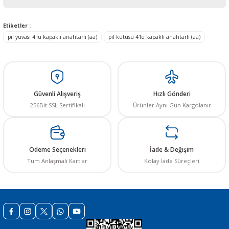
Yorum Yaz
Bu ürünün fiyat bilgisi, resim, ürün açıklamalarında ve diğer konularda
Etiketler :
yetersiz gördüğünüz noktaları öneri formunu kullanarak tarafımıza
pil yuvası 4'lü kapaklı anahtarlı (aa)
pil kutusu 4'lü kapaklı anahtarlı (aa)
iletebilirsiniz.
Görüş ve önerileriniz için teşekkür ederiz.
 THYRISTOR
Ürün resmi kalitesiz, bozuk veya görüntülenemiyor.
TANSIYOMETRE
Ürün açıklamasında eksik bilgiler bulunuyor.
Güvenli Alışveriş
Hızlı Gönderi
Ürün bilgilerinde hatalar bulunuyor.
256Bit SSL Sertifikalı
Ürünler Aynı Gün Kargolanır
rü
Ürün fiyatı diğer sitelerden daha pahalı.
Bu ürüne benzer farklı alternatifler olmalı.
Ödeme Seçenekleri
İade & Değişim
Tüm Anlaşmalı Kartlar
Kolay İade Süreçleri
ÖR
Gönder