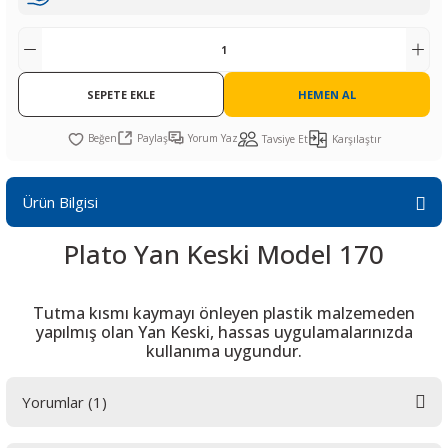
R
L KARTLARI
CİHAZLARI
r
 Dönüştürücü
TÖRLER
ETHERNET KARTLARI
XILINX
SICAK HAVA KOLU
POWER SUPPLY ICs
ÖRLERİ
RLER
CAN & LIN KARTLARI
SICAK HAVA UÇLARI
REGÜLATOR
SEPETE EKLE
HEMEN AL
TLARI
R
OLARI
KONNEKTÖR KARTLAR
TAMİR PEDİ
SÜRÜCÜ ICs
Paylaş
Yorum Yaz
Tavsiye Et
Karşılaştır
RI
LIPS
LOSU
IRDA KARTLARI
VAKUM UÇLARI
YÜKSELTEÇ ICs
Ürün Bilgisi
ZAMAN TUTUCU
Plato Yan Keski Model 170
İ
NIK
R
Tutma kısmı kaymayı önleyen plastik malzemeden
LAR
ı
yapılmış olan Yan Keski, hassas uygulamalarınızda
kullanıma uygundur.
Yorumlar (1)