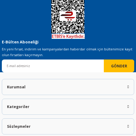
Gönder
E-Bülten Aboneliği
En yeni fırsat, indirim ve kampanyalardan haberdar olmak için bültenimize kayıt
olun fırsatları kaçırmayın.
GÖNDER
Kurumsal
Kategoriler
Sözleşmeler