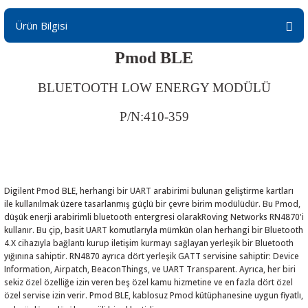
Ürün Bilgisi
Pmod BLE
 THYRISTOR
BLUETOOTH LOW ENERGY MODÜLÜ
TANSIYOMETRE
P/N:410-359
rü
Digilent Pmod BLE, herhangi bir UART arabirimi bulunan geliştirme kartları
ile kullanılmak üzere tasarlanmış güçlü bir çevre birim modülüdür. Bu Pmod,
düşük enerji arabirimli bluetooth entergresi olarakRoving Networks RN4870'i
kullanır. Bu çip, basit UART komutlarıyla mümkün olan herhangi bir Bluetooth
4.X cihazıyla bağlantı kurup iletişim kurmayı sağlayan yerleşik bir Bluetooth
ÖR
yığınına sahiptir. RN4870 ayrıca dört yerleşik GATT servisine sahiptir: Device
Information, Airpatch, BeaconThings, ve UART Transparent. Ayrıca, her biri
sekiz özel özelliğe izin veren beş özel kamu hizmetine ve en fazla dört özel
özel servise izin verir. Pmod BLE, kablosuz Pmod kütüphanesine uygun fiyatlı,