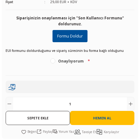
Fiyat
29,00 EUR + KDV
R
L KARTLARI
CİHAZLARI
r
 Dönüştürücü
TÖRLER
ETHERNET KARTLARI
XILINX
SICAK HAVA KOLU
POWER SUPPLY ICs
Siparişinizin onaylanması için "Son Kullanıcı Formunu"
ÖRLERİ
RLER
CAN & LIN KARTLARI
SICAK HAVA UÇLARI
REGÜLATOR
doldurunuz.
Formu Doldur
TLARI
R
OLARI
KONNEKTÖR KARTLAR
TAMİR PEDİ
SÜRÜCÜ ICs
EUI formunu doldurduğumu ve sipariş sürecinin bu forma bağlı olduğunu
RI
LIPS
LOSU
IRDA KARTLARI
VAKUM UÇLARI
YÜKSELTEÇ ICs
Onaylıyorum
*
ZAMAN TUTUCU
İ
NIK
R
LAR
ı
SEPETE EKLE
HEMEN AL
Paylaş
Yorum Yaz
Tavsiye Et
Karşılaştır