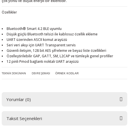
çok yönlü ve düşük enerjili bir eklentidir.
Özellikler
Bluetooth® Smart 4.2 BLE uyumlu
Düşük güçlü Bluetooth telsizi ile kablosuz özellik ekleme
UART üzerinden ASCII komut arayüzü
Seri veri akışı için UART Transparent servis
Güvenli iletişim, 128 bit AES şifreleme ve beyaz liste özellikleri
Özelleştirilebilir GAP, GATT, SM, L2CAP ve tümleşik genel profiller
12 pinli Pmod bağlantı noktalı UART arayüzü
TEKNİK DOKÜMAN
DEVRE ŞEMASI
ÖRNEK KODLAR
Yorumlar (0)
Taksit Seçenekleri
Bu ürüne ilk yorumu siz yapın! LÜTFEN Sorularınızı bu alana yazmayınız.
Sorularınız için info@elektrovadi.com