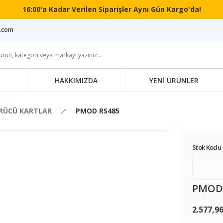
16:00'a Kadar Verilen Siparişler Aynı Gün Kargo'da!
i.com
HAKKIMIZDA
YENİ ÜRÜNLER
RÜCÜ KARTLAR
PMOD RS485
Stok Kodu 
PMOD 
2.577,9