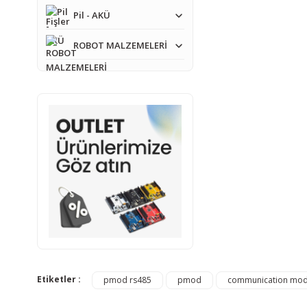
Pil - AKÜ
ROBOT MALZEMELERİ
Bu ürünün fiyat bilgisi,
Görüş ve önerileriniz iç
Ürün resmi kalitesiz
Ürün açıklamasında e
Ürün bilgilerinde ha
Ürün fiyatı diğer sit
Bu ürüne benzer farkl
Etiketler :
pmod rs485
pmod
communication mod