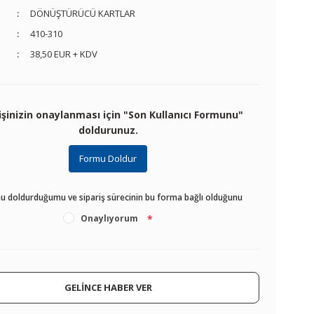
DÖNÜŞTÜRÜCÜ KARTLAR
410-310
38,50 EUR + KDV
işinizin onaylanması için "Son Kullanıcı Formunu"
doldurunuz.
Formu Doldur
u doldurduğumu ve sipariş sürecinin bu forma bağlı olduğunu
Onaylıyorum
*
GELİNCE HABER VER