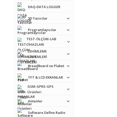
DAQ-DATA LOGGER
3D Yazıcılar
Programlayıcılar
TEST-ÖLÇÜM-LAB
CİHAZLARI
LEHİMLEME
SİSTEMLERİ
BreadBoard ve Plaket
TFT & LCD EKRANLAR
GSM-GPRS-GPS
Ürünleri
Antenler
Software Define Radio