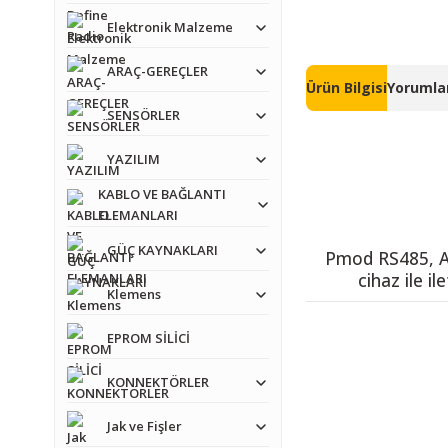
Elektronik Malzeme
ARAÇ-GEREÇLER
Ürün Bilgisi
Yorumlar
SENSÖRLER
YAZILIM
KABLO VE BAĞLANTI
ELEMANLARI
GÜÇ KAYNAKLARI
Pmod RS485, An
cihaz ile i
Klemens
EPROM SİLİCİ
KONNEKTÖRLER
Jak ve Fişler