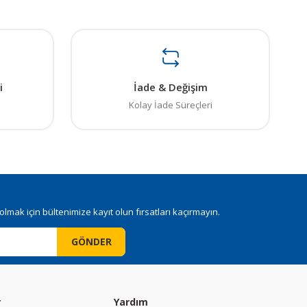
i
İade & Değişim
Kolay İade Süreçleri
mak için bültenimize kayıt olun fırsatları kaçırmayın.
GÖNDER
r
Yardım