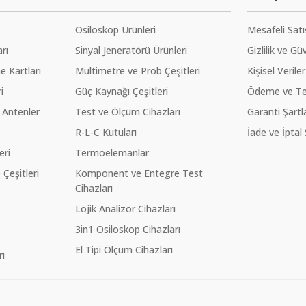
Osiloskop Ürünleri
Mesafeli Sat
rı
Sinyal Jeneratörü Ürünleri
Gizlilik ve Gü
 Kartları
Multimetre ve Prob Çeşitleri
Kişisel Veriler
i
Güç Kaynağı Çeşitleri
Ödeme ve Te
 Antenler
Test ve Ölçüm Cihazları
Garanti Şartla
R-L-C Kutuları
İade ve İptal 
eri
Termoelemanlar
eşitleri
Komponent ve Entegre Test
Cihazları
Lojik Analizör Cihazları
3in1 Osiloskop Cihazları
El Tipi Ölçüm Cihazları
ı