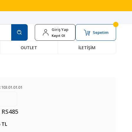
Giriş Yap
Sepetim
Kayıt Ol
OUTLET
İLETİŞİM
:
103.01.01.01
RS485
6 TL