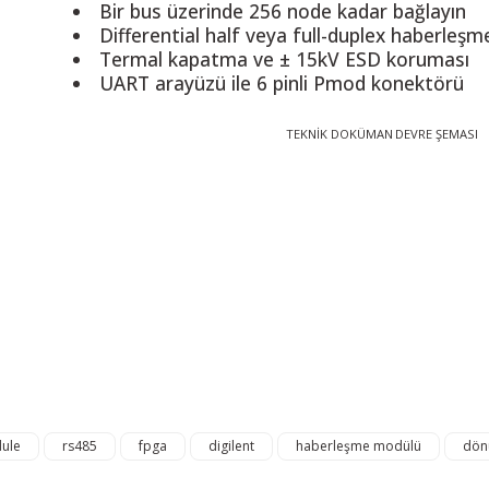
Bir bus üzerinde 256 node kadar bağlayın
Differential half veya full-duplex haberleşm
Termal kapatma ve ± 15kV ESD koruması
UART arayüzü ile 6 pinli Pmod konektörü
TEKNİK DOKÜMAN
DEVRE ŞEMASI
 resim, ürün açıklamalarında ve diğer konularda yetersiz gördüğünüz noktalar
in teşekkür ederiz.
Bu ürüne ilk yorumu siz yapın! LÜTFEN Sorularınızı bu alana yazmayınız
, bozuk veya görüntülenemiyor.
Yorum Yaz
ksik bilgiler bulunuyor.
talar bulunuyor.
elerden daha pahalı.
ı alternatifler olmalı.
ule
rs485
fpga
digilent
haberleşme modülü
dön