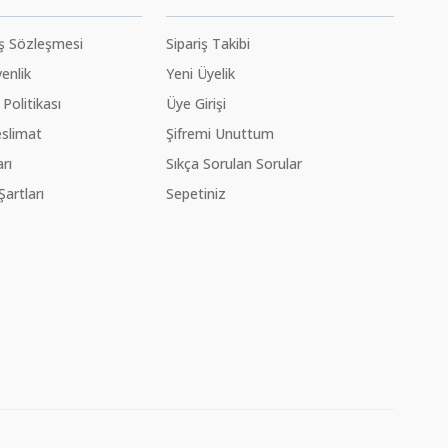
ış Sözleşmesi
Sipariş Takibi
venlik
Yeni Üyelik
 Politikası
Üye Girişi
slimat
Şifremi Unuttum
rı
Sıkça Sorulan Sorular
Şartları
Sepetiniz