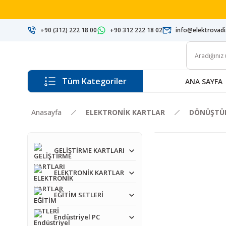
+90 (312) 222 18 00
+90 312 222 18 02
info@elektrovad
Tüm Kategoriler
ANA SAYFA
Anasayfa
ELEKTRONİK KARTLAR
DÖNÜŞTÜ
GELİŞTİRME KARTLARI
ELEKTRONİK KARTLAR
EĞİTİM SETLERİ
Endüstriyel PC