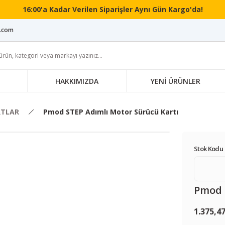
16:00'a Kadar Verilen Siparişler Aynı Gün Kargo'da!
i.com
HAKKIMIZDA
YENİ ÜRÜNLER
RTLAR
Pmod STEP Adımlı Motor Sürücü Kartı
Stok Kodu 
Pmod 
1.375,4