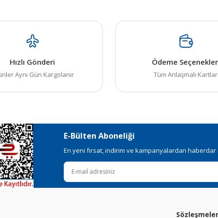
Gönder
Hızlı Gönderi
Ödeme Seçenekler
ünler Aynı Gün Kargolanır
Tüm Anlaşmalı Kartlar
E-Bülten Aboneliği
En yeni fırsat, indirim ve kampanyalardan haberdar ol
Sözleşmele