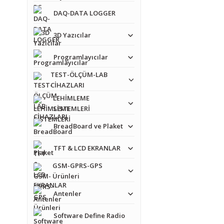
DAQ-DATA LOGGER
3D Yazıcılar
Programlayıcılar
TEST-ÖLÇÜM-LAB
CİHAZLARI
LEHİMLEME
SİSTEMLERİ
BreadBoard ve Plaket
TFT & LCD EKRANLAR
GSM-GPRS-GPS
Ürünleri
Antenler
Software Define Radio