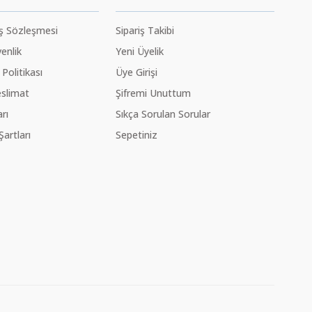
ış Sözleşmesi
Sipariş Takibi
venlik
Yeni Üyelik
 Politikası
Üye Girişi
slimat
Şifremi Unuttum
rı
Sıkça Sorulan Sorular
Şartları
Sepetiniz