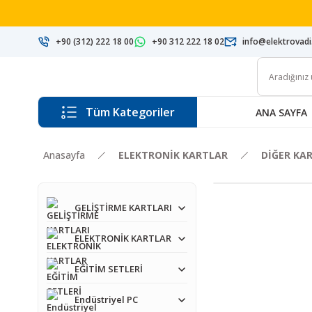
+90 (312) 222 18 00
+90 312 222 18 02
info@elektrovad
Tüm Kategoriler
ANA SAYFA
Anasayfa
ELEKTRONİK KARTLAR
DİĞER KA
GELİŞTİRME KARTLARI
ELEKTRONİK KARTLAR
EĞİTİM SETLERİ
Endüstriyel PC