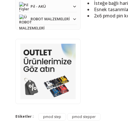
İsteğe bağlı har
Pil - AKÜ
Esnek tasarımla
2x6 pmod pin kon
ROBOT MALZEMELERİ
Bu ürünün fiyat bilgisi,
Görüş ve önerileriniz iç
Ürün resmi kalitesiz
Ürün açıklamasında e
Ürün bilgilerinde ha
Ürün fiyatı diğer sit
Etiketler :
pmod step
pmod stepper
Bu ürüne benzer farkl