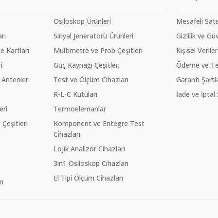
Osiloskop Ürünleri
Mesafeli Sat
rı
Sinyal Jeneratörü Ürünleri
Gizlilik ve Gü
 Kartları
Multimetre ve Prob Çeşitleri
Kişisel Veriler
i
Güç Kaynağı Çeşitleri
Ödeme ve Te
 Antenler
Test ve Ölçüm Cihazları
Garanti Şartla
R-L-C Kutuları
İade ve İptal 
eri
Termoelemanlar
eşitleri
Komponent ve Entegre Test
Cihazları
Lojik Analizör Cihazları
3in1 Osiloskop Cihazları
El Tipi Ölçüm Cihazları
ı