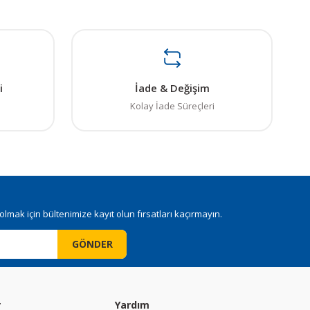
i
İade & Değişim
Kolay İade Süreçleri
mak için bültenimize kayıt olun fırsatları kaçırmayın.
GÖNDER
r
Yardım