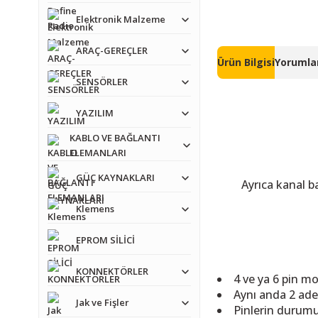
Elektronik Malzeme
ARAÇ-GEREÇLER
Ürün Bilgisi
Yorumlar
SENSÖRLER
YAZILIM
KABLO VE BAĞLANTI
ELEMANLARI
GÜÇ KAYNAKLARI
Ayrıca kanal b
Klemens
EPROM SİLİCİ
KONNEKTÖRLER
4 ve ya 6 pin mot
Aynı anda 2 ad
Jak ve Fişler
Pinlerin durumu