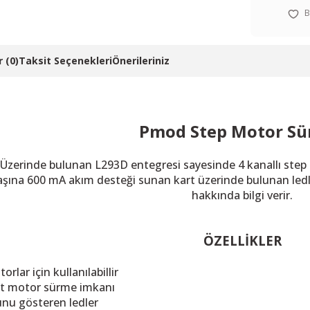
 (0)
Taksit Seçenekleri
Önerileriniz
Pmod Step Motor Sü
Ü
zerinde bulunan L293D entegresi sayesinde 4 kanallı step
aşına 600 mA akım desteği sunan kart üzerinde bulunan ledl
hakkında bilgi verir.
ÖZELLİKLER
orlar için kullanılabillir
et motor sürme imkanı
nu gösteren ledler