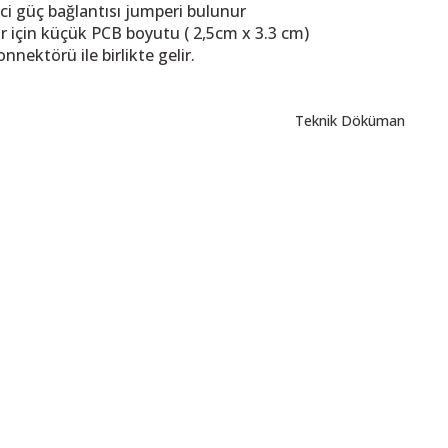
ici güç bağlantısı jumperi bulunur
r için küçük PCB boyutu ( 2,5cm x 3.3 cm)
nektörü ile birlikte gelir.
Teknik Döküman
sadTeeasd
 resim, ürün açıklamalarında ve diğer konularda yetersiz gördüğünüz noktalar
in teşekkür ederiz.
Bu ürüne ilk yorumu siz yapın! LÜTFEN Sorularınızı bu alana yazmayınız
, bozuk veya görüntülenemiyor.
Yorum Yaz
ksik bilgiler bulunuyor.
talar bulunuyor.
elerden daha pahalı.
ı alternatifler olmalı.