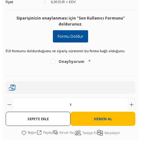
Fiyat
6,00 EUR + KDV
R
L KARTLARI
CİHAZLARI
r
 Dönüştürücü
TÖRLER
ETHERNET KARTLARI
XILINX
SICAK HAVA KOLU
POWER SUPPLY ICs
Siparişinizin onaylanması için "Son Kullanıcı Formunu"
ÖRLERİ
RLER
CAN & LIN KARTLARI
SICAK HAVA UÇLARI
REGÜLATOR
doldurunuz.
Formu Doldur
TLARI
R
OLARI
KONNEKTÖR KARTLAR
TAMİR PEDİ
SÜRÜCÜ ICs
EUI formunu doldurduğumu ve sipariş sürecinin bu forma bağlı olduğunu
RI
LIPS
LOSU
IRDA KARTLARI
VAKUM UÇLARI
YÜKSELTEÇ ICs
Onaylıyorum
*
ZAMAN TUTUCU
İ
NIK
R
LAR
ı
SEPETE EKLE
HEMEN AL
Paylaş
Yorum Yaz
Tavsiye Et
Karşılaştır