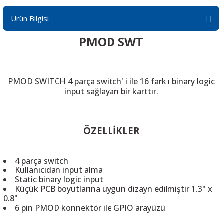
Ürün Bilgisi
PMOD SWT
 THYRISTOR
PMOD SWITCH 4 parça switch' i ile 16 farklı binary logic
TANSIYOMETRE
input sağlayan bir karttır.
rü
ÖZELLİKLER
4 parça switch
Kullanıcıdan input alma
ÖR
Static binary logic input
Küçük PCB boyutlarına uygun dizayn edilmiştir
1.3" x
0.8"
6 pin PMOD konnektör ile GPIO arayüzü