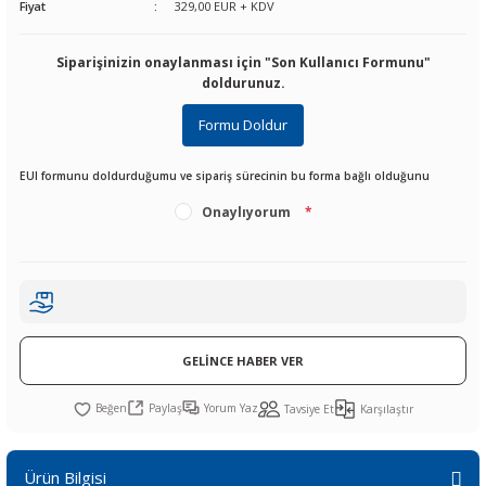
Fiyat
329,00 EUR + KDV
R
L KARTLARI
CİHAZLARI
r
 Dönüştürücü
TÖRLER
ETHERNET KARTLARI
XILINX
SICAK HAVA KOLU
POWER SUPPLY ICs
Siparişinizin onaylanması için "Son Kullanıcı Formunu"
ÖRLERİ
RLER
CAN & LIN KARTLARI
SICAK HAVA UÇLARI
REGÜLATOR
doldurunuz.
Formu Doldur
TLARI
R
OLARI
KONNEKTÖR KARTLAR
TAMİR PEDİ
SÜRÜCÜ ICs
EUI formunu doldurduğumu ve sipariş sürecinin bu forma bağlı olduğunu
RI
LIPS
LOSU
IRDA KARTLARI
VAKUM UÇLARI
YÜKSELTEÇ ICs
Onaylıyorum
*
ZAMAN TUTUCU
İ
NIK
R
LAR
ı
GELİNCE HABER VER
Paylaş
Yorum Yaz
Tavsiye Et
Karşılaştır
Ürün Bilgisi