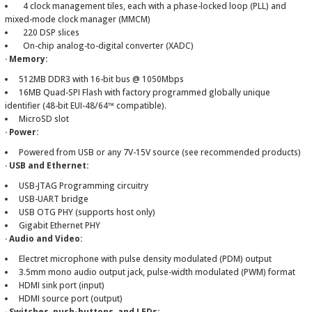
4 clock management tiles, each with a phase-locked loop (PLL) and
mixed-mode clock manager (MMCM)
220 DSP slices
On-chip analog-to-digital converter (XADC)
· Memory:
512MB DDR3 with 16-bit bus @ 1050Mbps
16MB Quad-SPI Flash with factory programmed globally unique
identifier (48-bit EUI-48/64™ compatible).
MicroSD slot
· Power:
Powered from USB or any 7V-15V source (see recommended products)
· USB and Ethernet:
USB-JTAG Programming circuitry
USB-UART bridge
USB OTG PHY (supports host only)
Gigabit Ethernet PHY
· Audio and Video:
Electret microphone with pulse density modulated (PDM) output
3.5mm mono audio output jack, pulse-width modulated (PWM) format
HDMI sink port (input)
HDMI source port (output)
· Switches, push-buttons, and LEDs: