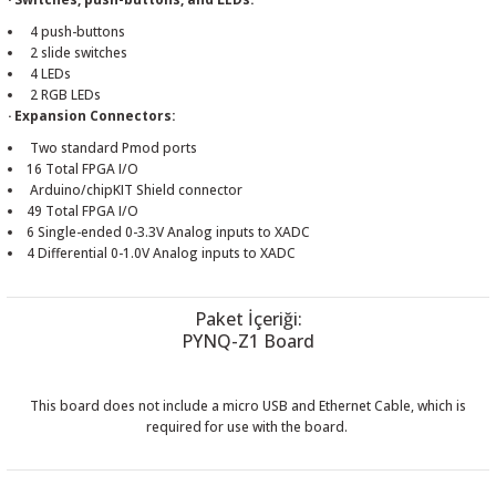
4 push-buttons
2 slide switches
4 LEDs
2 RGB LEDs
· Expansion Connectors:
Two standard Pmod ports
16 Total FPGA I/O
Arduino/chipKIT Shield connector
49 Total FPGA I/O
6 Single-ended 0-3.3V Analog inputs to XADC
4 Differential 0-1.0V Analog inputs to XADC
Paket İçeriği:
PYNQ-Z1 Board
This board does not include a micro USB and Ethernet Cable, which is
required for use with the board.