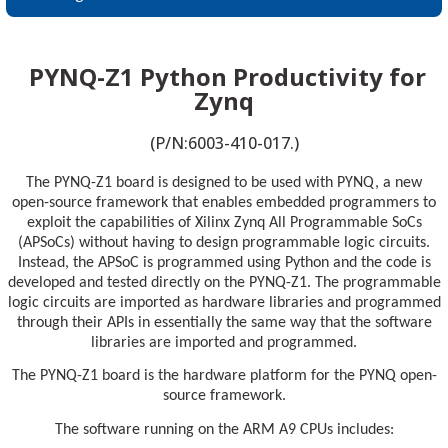
PYNQ-Z1 Python Productivity for
Zynq
 THYRISTOR
(P/N:6003-410-017.)
TANSIYOMETRE
The PYNQ-Z1 board is designed to be used with PYNQ, a new
open-source framework that enables embedded programmers to
rü
exploit the capabilities of Xilinx Zynq All Programmable SoCs
(APSoCs) without having to design programmable logic circuits.
Instead, the APSoC is programmed using Python and the code is
developed and tested directly on the PYNQ-Z1. The programmable
logic circuits are imported as hardware libraries and programmed
through their APIs in essentially the same way that the software
libraries are imported and programmed.
ÖR
The PYNQ-Z1 board is the hardware platform for the PYNQ open-
source framework.
The software running on the ARM A9 CPUs includes: