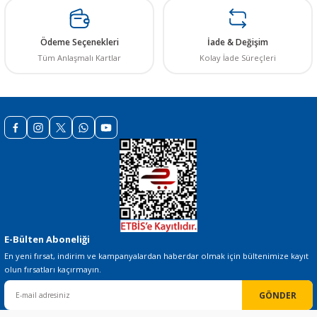
Ödeme Seçenekleri
İade & Değişim
161,78 TL
Tüm Anlaşmalı Kartlar
Kolay İade Süreçleri
Gönder
STOKTA YOK
TÜKENDİ
MEAN WELL
12V 3.3A 40W Adaptör - GST40A12-P1J + Power Kablosu
1.271,16 TL
STOKTA YOK
E-Bülten Aboneliği
En yeni fırsat, indirim ve kampanyalardan haberdar olmak için bültenimize kayıt
olun fırsatları kaçırmayın.
GÖNDER