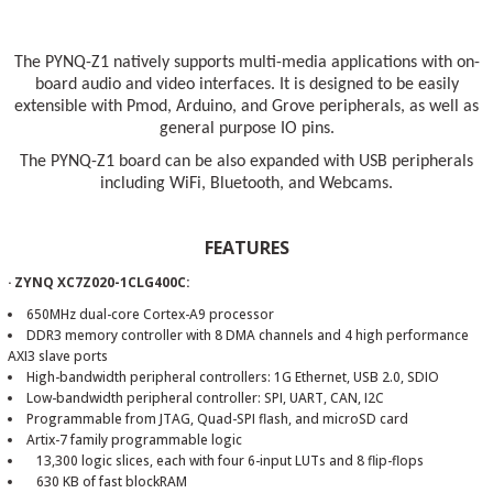
The PYNQ-Z1 natively supports multi-media applications with on-
board audio and video interfaces. It is designed to be easily
extensible with
Pmod
, Arduino, and
Grove peripherals
, as well as
general purpose IO pins.
The PYNQ-Z1 board can be also expanded with USB peripherals
including WiFi, Bluetooth, and Webcams.
FEATURES
· ZYNQ XC7Z020-1CLG400C:
650MHz dual-core Cortex-A9 processor
DDR3 memory controller with 8 DMA channels and 4 high performance
AXI3 slave ports
High-bandwidth peripheral controllers: 1G Ethernet, USB 2.0, SDIO
Low-bandwidth peripheral controller: SPI, UART, CAN, I2C
Programmable from JTAG, Quad-SPI flash, and microSD card
Artix-7 family programmable logic
13,300 logic slices, each with four 6-input LUTs and 8 flip-flops
630 KB of fast blockRAM