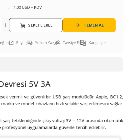
1,00 USD + KDV
SEPETE EKLE
HEMEN AL
Paylaş
Yorum Yaz
Tavsiye Et
Karşılaştır
 Devresi 5V 3A
ksek verimli ve güvenli bir USB şarj modülüdür. Apple, BC1.2,
marka ve model cihazların hızlı şekilde şarj edilmesini sağlar.
lı şarj tetiklendiğinde çıkış voltajı 3V – 12V arasında otomatik
 profesyonel uygulamalarda güvenle tercih edilebilir.