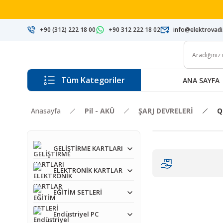
+90 (312) 222 18 00
+90 312 222 18 02
info@elektrovad
Tüm Kategoriler
ANA SAYFA
Anasayfa
Pil - AKÜ
ŞARJ DEVRELERİ
Q
GELİŞTİRME KARTLARI
ELEKTRONİK KARTLAR
EĞİTİM SETLERİ
Endüstriyel PC