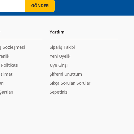
GÖNDER
r
Yardım
ış Sözleşmesi
Sipariş Takibi
venlik
Yeni Üyelik
 Politikası
Üye Girişi
slimat
Şifremi Unuttum
rı
Sıkça Sorulan Sorular
Şartları
Sepetiniz