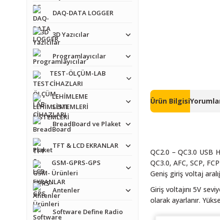
DAQ-DATA LOGGER
3D Yazıcılar
Programlayıcılar
TEST-ÖLÇÜM-LAB
CİHAZLARI
LEHİMLEME
Ürün Bilgisi
Yorumlar
SİSTEMLERİ
BreadBoard ve Plaket
TFT & LCD EKRANLAR
QC2.0 – QC3.0 USB Hız
GSM-GPRS-GPS
QC3.0, AFC, SCP, FCP v
Ürünleri
Geniş giriş voltaj aralı
Giriş voltajını 5V sev
Antenler
olarak ayarlanır. Yüks
Software Define Radio