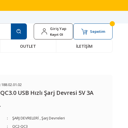
Giriş Yap
Sepetim
Kayıt Ol
OUTLET
İLETİŞİM
:
188.02.01.02
QC3.0 USB Hızlı Şarj Devresi 5V 3A
L
ŞARJ DEVRELERİ
,
Şarj Devreleri
QC2-QC3