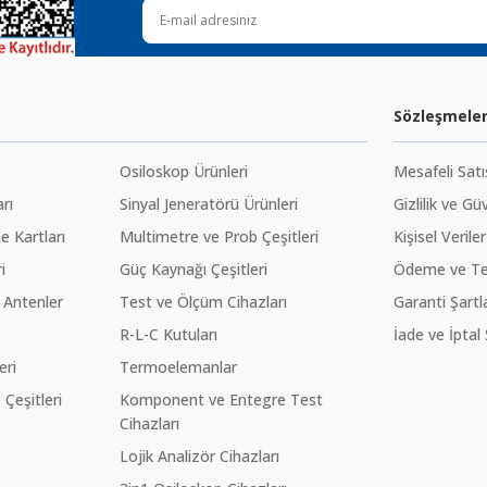
Gönder
Sözleşmele
Osiloskop Ürünleri
Mesafeli Sat
rı
Sinyal Jeneratörü Ürünleri
Gizlilik ve Gü
 Kartları
Multimetre ve Prob Çeşitleri
Kişisel Veriler
i
Güç Kaynağı Çeşitleri
Ödeme ve Te
 Antenler
Test ve Ölçüm Cihazları
Garanti Şartla
R-L-C Kutuları
İade ve İptal 
eri
Termoelemanlar
eşitleri
Komponent ve Entegre Test
Cihazları
Lojik Analizör Cihazları