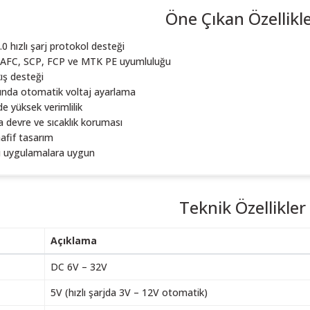
Öne Çıkan Özellikl
 hızlı şarj protokol desteği
, AFC, SCP, FCP ve MTK PE uyumluluğu
ış desteği
asında otomatik voltaj ayarlama
e yüksek verimlilik
sa devre ve sıcaklık koruması
afif tasarım
çi uygulamalara uygun
Teknik Özellikler
Açıklama
DC 6V – 32V
5V (hızlı şarjda 3V – 12V otomatik)