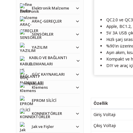
Elektronik Malzeme
QC2.0 ve QC3.0
ARAÇ-GEREÇLER
Apple, BC1.2
5V 3A USB çık
SENSÖRLER
Hızlı şarj sır
%90’ın üzerind
YAZILIM
Aşırı akım, kı
KABLO VE BAĞLANTI
Kompakt ve h
ELEMANLARI
DIY ve araç i
GÜÇ KAYNAKLARI
Klemens
EPROM SİLİCİ
Özellik
KONNEKTÖRLER
Giriş Voltajı
Çıkış Voltajı
Jak ve Fişler