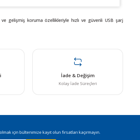
ve gelişmiş koruma özellikleriyle hızlı ve güvenli USB şarj
ı öneri formunu kullanarak tarafımıza iletebilirsiniz.
. Sorularınız için info@elektrovadi.com
i
İade & Değişim
Kolay İade Süreçleri
mak için bültenimize kayıt olun fırsatları kaçırmayın.