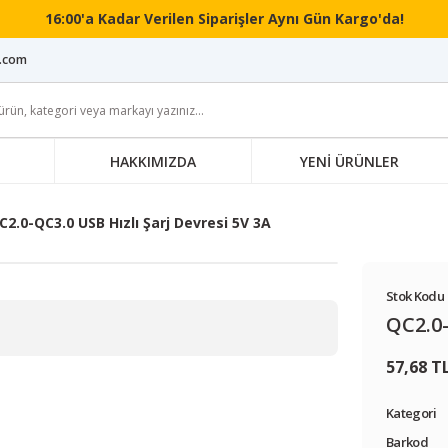
16:00'a Kadar Verilen Siparişler Aynı Gün Kargo'da!
i.com
HAKKIMIZDA
YENİ ÜRÜNLER
C2.0-QC3.0 USB Hızlı Şarj Devresi 5V 3A
Stok Kodu 
QC2.0-
57,68 T
Kategori
Barkod