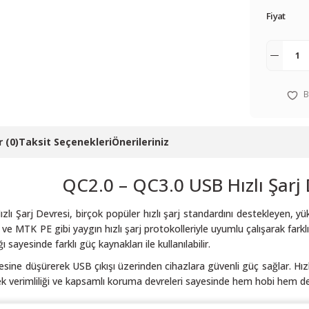
Fiyat
 (0)
Taksit Seçenekleri
Önerileriniz
QC2.0 – QC3.0 USB Hızlı Şarj
lı Şarj Devresi, birçok popüler hızlı şarj standardını destekleyen, yü
e MTK PE gibi yaygın hızlı şarj protokolleriyle uyumlu çalışarak farklı 
ğı sayesinde farklı güç kaynakları ile kullanılabilir.
iyesine düşürerek USB çıkışı üzerinden cihazlara güvenli güç sağlar. Hız
ek verimliliği ve kapsamlı koruma devreleri sayesinde hem hobi hem de