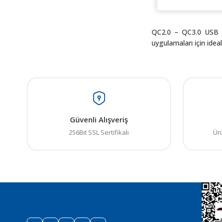
QC2.0 – QC3.0 USB Hız
uygulamaları için idea
Bu ürünün fiyat bilgisi,
Görüş ve önerileriniz iç
Ürün resmi kalitesiz
Güvenli Alışveriş
Ürün açıklamasında e
256Bit SSL Sertifikalı
Ür
Ürün bilgilerinde ha
Ürün fiyatı diğer sit
Bu ürüne benzer farkl