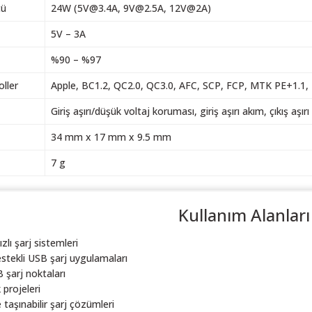
cü
24W (5V@3.4A, 9V@2.5A, 12V@2A)
5V – 3A
%90 – %97
ller
Apple, BC1.2, QC2.0, QC3.0, AFC, SCP, FCP, MTK PE+1.1
Giriş aşırı/düşük voltaj koruması, giriş aşırı akım, çıkış aşır
34 mm x 17 mm x 9.5 mm
7 g
Kullanım Alanları
zlı şarj sistemleri
estekli USB şarj uygulamaları
 şarj noktaları
 projeleri
taşınabilir şarj çözümleri