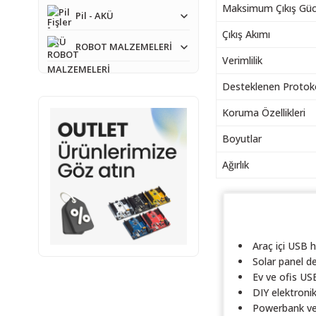
Maksimum Çıkış Gü
Pil - AKÜ
Çıkış Akımı
ROBOT MALZEMELERİ
Verimlilik
Desteklenen Protoko
Koruma Özellikleri
Boyutlar
Ağırlık
Araç içi USB hı
Solar panel d
Ev ve ofis USB
DIY elektronik
Powerbank ve 