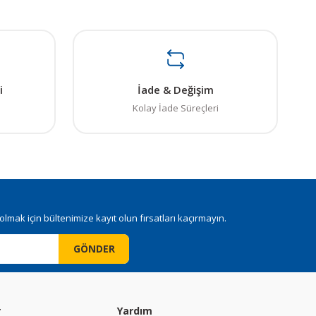
i
İade & Değişim
Kolay İade Süreçleri
mak için bültenimize kayıt olun fırsatları kaçırmayın.
GÖNDER
r
Yardım