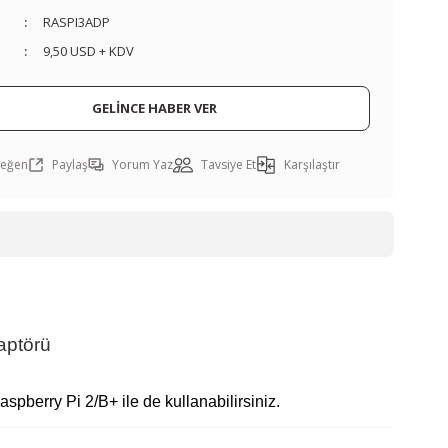
RASPI3ADP
9,50 USD + KDV
GELİNCE HABER VER
Paylaş
Yorum Yaz
Tavsiye Et
Karşılaştır
aptörü
pberry Pi 2/B+ ile de kullanabilirsiniz.