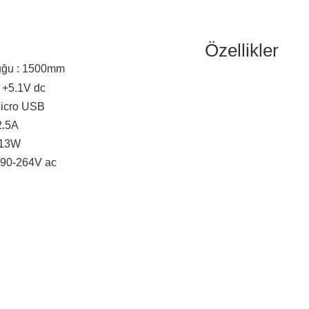
Özellikler
uğu : 1500mm
: +5.1V dc
Micro USB
2.5A
 13W
 : 90-264V ac
 resim, ürün açıklamalarında ve diğer konularda yetersiz gördüğünüz noktalar
in teşekkür ederiz.
Bu ürüne ilk yorumu siz yapın! LÜTFEN Sorularınızı bu alana yazmayınız
, bozuk veya görüntülenemiyor.
Yorum Yaz
ksik bilgiler bulunuyor.