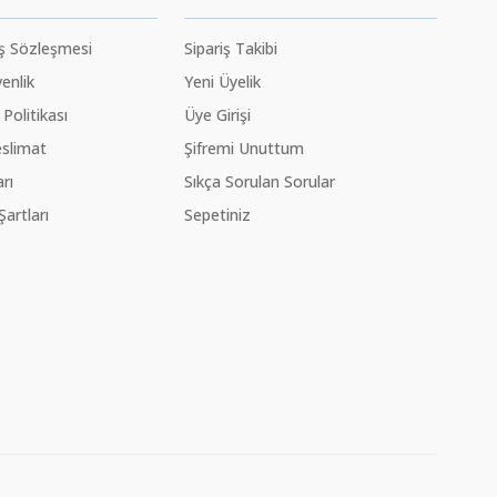
ış Sözleşmesi
Sipariş Takibi
venlik
Yeni Üyelik
 Politikası
Üye Girişi
slimat
Şifremi Unuttum
rı
Sıkça Sorulan Sorular
Şartları
Sepetiniz