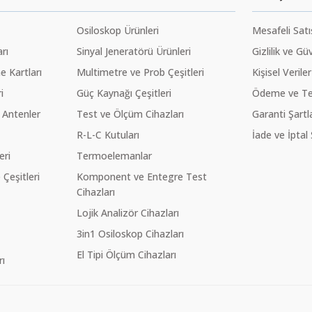
Osiloskop Ürünleri
Mesafeli Sat
rı
Sinyal Jeneratörü Ürünleri
Gizlilik ve Gü
 Kartları
Multimetre ve Prob Çeşitleri
Kişisel Veriler
i
Güç Kaynağı Çeşitleri
Ödeme ve Te
 Antenler
Test ve Ölçüm Cihazları
Garanti Şartla
R-L-C Kutuları
İade ve İptal 
eri
Termoelemanlar
eşitleri
Komponent ve Entegre Test
Cihazları
Lojik Analizör Cihazları
3in1 Osiloskop Cihazları
El Tipi Ölçüm Cihazları
ı