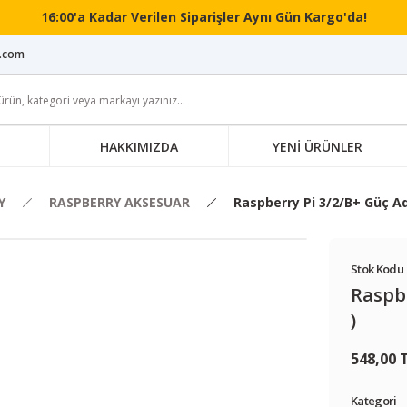
16:00'a Kadar Verilen Siparişler Aynı Gün Kargo'da!
i.com
HAKKIMIZDA
YENİ ÜRÜNLER
Y
RASPBERRY AKSESUAR
Raspberry Pi 3/2/B+ Güç A
Stok Kodu 
Raspbe
)
548,00 
Kategori