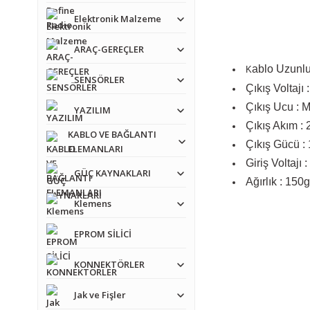
Elektronik Malzeme
ARAÇ-GEREÇLER
ablo Uzunl
K
SENSÖRLER
Çıkış Voltajı 
Çıkış Ucu : 
YAZILIM
Çıkış Akım : 
KABLO VE BAĞLANTI
Çıkış Gücü :
ELEMANLARI
Giriş Voltajı
GÜÇ KAYNAKLARI
Ağırlık : 150g
Klemens
Bu ürünün fiyat bilgisi,
Görüş ve önerileriniz iç
EPROM SİLİCİ
KONNEKTÖRLER
Ürün resmi kalitesiz
Ürün açıklamasında e
Jak ve Fişler