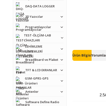
DAQ-DATA LOGGER
3D Yazıcılar
Programlayıcılar
TEST-ÖLÇÜM-LAB
CİHAZLARI
LEHİMLEME
SİSTEMLERİ
Ürün Bilgisi
Yorumlar
BreadBoard ve Plaket
TFT & LCD EKRANLAR
GSM-GPRS-GPS
Ürünleri
Antenler
2.5
Software Define Radio