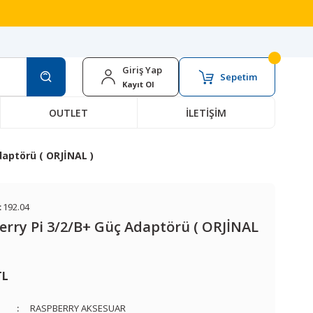
Giriş Yap
Sepetim
Kayıt Ol
OUTLET
İLETİŞİM
daptörü ( ORJİNAL )
:
192.04
rry Pi 3/2/B+ Güç Adaptörü ( ORJİNAL
TL
RASPBERRY AKSESUAR