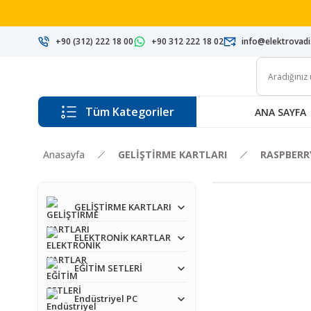
+90 (312) 222 18 00
+90 312 222 18 02
info@elektrovad
Tüm Kategoriler
ANA SAYFA
Anasayfa
GELİŞTİRME KARTLARI
RASPBERR
GELİŞTİRME KARTLARI
ELEKTRONİK KARTLAR
EĞİTİM SETLERİ
Endüstriyel PC