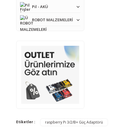
Ürün bilgilerinde ha
Pil - AKÜ
Ürün fiyatı diğer sit
ROBOT MALZEMELERİ
Bu ürüne benzer farkl
Etiketler :
raspberry Pi 3/2/B+ Güç Adaptörü