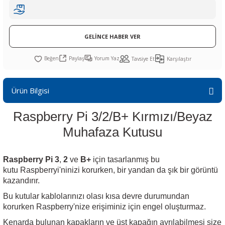
R
L KARTLARI
CİHAZLARI
r
 Dönüştürücü
TÖRLER
ETHERNET KARTLARI
XILINX
SICAK HAVA KOLU
POWER SUPPLY ICs
ÖRLERİ
RLER
CAN & LIN KARTLARI
SICAK HAVA UÇLARI
REGÜLATOR
GELİNCE HABER VER
Paylaş
Yorum Yaz
Tavsiye Et
Karşılaştır
TLARI
R
OLARI
KONNEKTÖR KARTLAR
TAMİR PEDİ
SÜRÜCÜ ICs
RI
LIPS
LOSU
IRDA KARTLARI
VAKUM UÇLARI
YÜKSELTEÇ ICs
Ürün Bilgisi
ZAMAN TUTUCU
Raspberry Pi 3/2/B+ Kırmızı/Beyaz
Muhafaza Kutusu
İ
NIK
R
LAR
ı
Raspberry Pi 3
,
2
ve
B+
için tasarlanmış bu
kutu Raspberryi'ninizi korurken, bir yandan da şık bir görüntü
kazandırır.
Bu kutular kablolarınızı olası kısa devre durumundan
korurken Raspberry'nize erişiminiz için engel oluşturmaz.
Kenarda bulunan kapakların ve üst kapağın ayrılabilmesi size