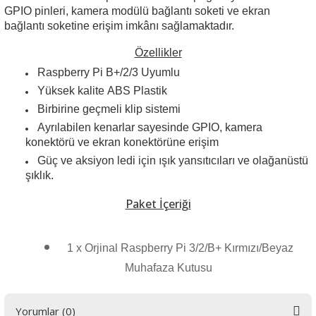
GPIO pinleri, kamera modülü bağlantı soketi ve ekran
bağlantı soketine erişim imkânı sağlamaktadır.
Özellikler
Raspberry Pi B+/2/3 Uyumlu
 THYRISTOR
Yüksek kalite ABS Plastik
Birbirine geçmeli klip sistemi
TANSIYOMETRE
Ayrılabilen kenarlar sayesinde GPIO, kamera
konektörü ve ekran konektörüne erişim
rü
Güç ve aksiyon ledi için ışık yansıtıcıları ve olağanüstü
şıklık.
Paket İçeriği
1 x Orjinal Raspberry Pi 3/2/B+ Kırmızı/Beyaz
ÖR
Muhafaza Kutusu
Yorumlar (0)