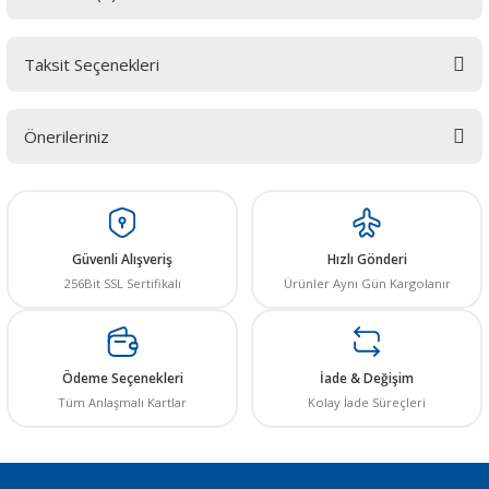
Taksit Seçenekleri
Bu ürüne ilk yorumu siz yapın! LÜTFEN Sorularınızı bu alana yazmayınız.
Sorularınız için info@elektrovadi.com
Önerileriniz
Yorum Yaz
Bu ürünün fiyat bilgisi, resim, ürün açıklamalarında ve diğer konularda
yetersiz gördüğünüz noktaları öneri formunu kullanarak tarafımıza
iletebilirsiniz.
Görüş ve önerileriniz için teşekkür ederiz.
Güvenli Alışveriş
Hızlı Gönderi
256Bit SSL Sertifikalı
Ürünler Aynı Gün Kargolanır
Ürün resmi kalitesiz, bozuk veya görüntülenemiyor.
Ürün açıklamasında eksik bilgiler bulunuyor.
Ürün bilgilerinde hatalar bulunuyor.
Ödeme Seçenekleri
İade & Değişim
Ürün fiyatı diğer sitelerden daha pahalı.
Tüm Anlaşmalı Kartlar
Kolay İade Süreçleri
Bu ürüne benzer farklı alternatifler olmalı.