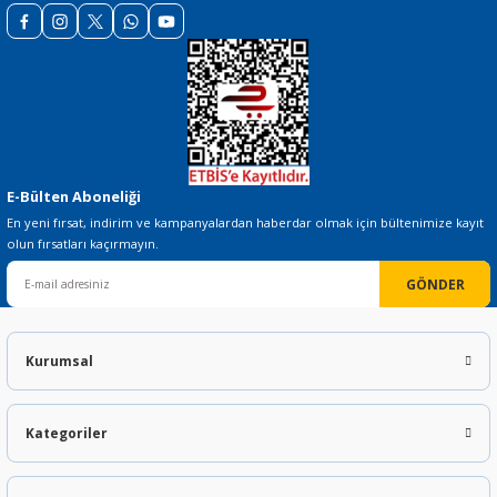
Gönder
E-Bülten Aboneliği
En yeni fırsat, indirim ve kampanyalardan haberdar olmak için bültenimize kayıt
olun fırsatları kaçırmayın.
GÖNDER
Kurumsal
Kategoriler