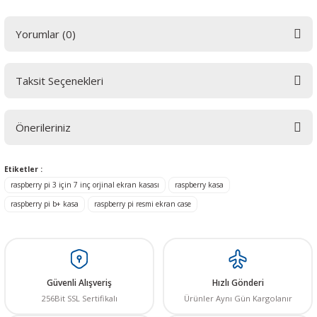
Yorumlar (0)
Taksit Seçenekleri
 THYRISTOR
Bu ürüne ilk yorumu siz yapın! LÜTFEN Sorularınızı bu alana yazmayınız.
Sorularınız için info@elektrovadi.com
TANSIYOMETRE
Önerileriniz
Yorum Yaz
rü
Bu ürünün fiyat bilgisi, resim, ürün açıklamalarında ve diğer konularda
Etiketler :
yetersiz gördüğünüz noktaları öneri formunu kullanarak tarafımıza
raspberry pi 3 için 7 inç orjinal ekran kasası
raspberry kasa
iletebilirsiniz.
Görüş ve önerileriniz için teşekkür ederiz.
raspberry pi b+ kasa
raspberry pi resmi ekran case
Ürün resmi kalitesiz, bozuk veya görüntülenemiyor.
ÖR
Ürün açıklamasında eksik bilgiler bulunuyor.
Ürün bilgilerinde hatalar bulunuyor.
Güvenli Alışveriş
Hızlı Gönderi
Ürün fiyatı diğer sitelerden daha pahalı.
256Bit SSL Sertifikalı
Ürünler Aynı Gün Kargolanır