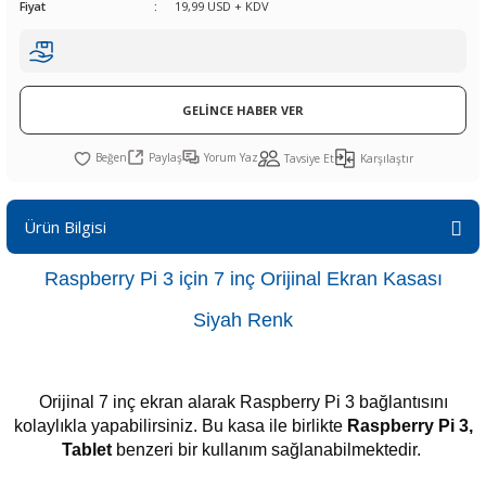
Fiyat
19,99 USD + KDV
R
L KARTLARI
CİHAZLARI
r
 Dönüştürücü
TÖRLER
ETHERNET KARTLARI
XILINX
SICAK HAVA KOLU
POWER SUPPLY ICs
ÖRLERİ
RLER
CAN & LIN KARTLARI
SICAK HAVA UÇLARI
REGÜLATOR
GELİNCE HABER VER
TLARI
R
OLARI
KONNEKTÖR KARTLAR
TAMİR PEDİ
SÜRÜCÜ ICs
Paylaş
Yorum Yaz
Tavsiye Et
Karşılaştır
RI
LIPS
LOSU
IRDA KARTLARI
VAKUM UÇLARI
YÜKSELTEÇ ICs
Ürün Bilgisi
ZAMAN TUTUCU
Raspberry Pi 3 için 7 inç Orijinal Ekran Kasası
İ
NIK
R
Siyah Renk
LAR
ı
Orijinal 7 inç ekran alarak Raspberry Pi 3 bağlantısını
kolaylıkla yapabilirsiniz. Bu kasa ile birlikte
Raspberry Pi 3,
Tablet
benzeri bir kullanım sağlanabilmektedir.