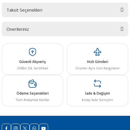
Taksit Seçenekleri
Bu ürüne ilk yorumu siz yapın! LÜTFEN Sorularınızı bu alana yazmayınız.
Sorularınız için info@elektrovadi.com
Önerileriniz
Yorum Yaz
Bu ürünün fiyat bilgisi, resim, ürün açıklamalarında ve diğer konularda
yetersiz gördüğünüz noktaları öneri formunu kullanarak tarafımıza
iletebilirsiniz.
Görüş ve önerileriniz için teşekkür ederiz.
Güvenli Alışveriş
Hızlı Gönderi
256Bit SSL Sertifikalı
Ürünler Aynı Gün Kargolanır
Ürün resmi kalitesiz, bozuk veya görüntülenemiyor.
Ürün açıklamasında eksik bilgiler bulunuyor.
Ürün bilgilerinde hatalar bulunuyor.
Ödeme Seçenekleri
İade & Değişim
Ürün fiyatı diğer sitelerden daha pahalı.
Tüm Anlaşmalı Kartlar
Kolay İade Süreçleri
Bu ürüne benzer farklı alternatifler olmalı.