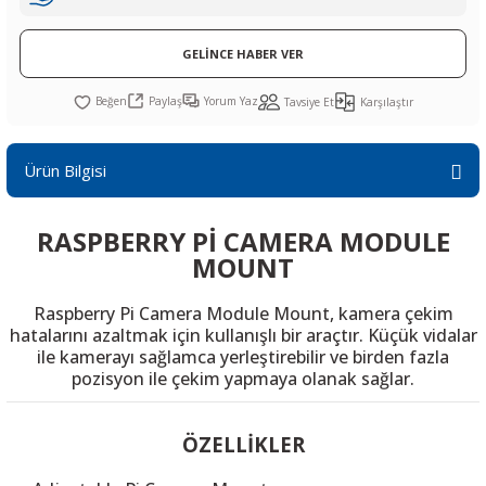
R
L KARTLARI
CİHAZLARI
r
 Dönüştürücü
TÖRLER
ETHERNET KARTLARI
XILINX
SICAK HAVA KOLU
POWER SUPPLY ICs
GELİNCE HABER VER
ÖRLERİ
RLER
CAN & LIN KARTLARI
SICAK HAVA UÇLARI
REGÜLATOR
Paylaş
Yorum Yaz
Tavsiye Et
Karşılaştır
TLARI
R
OLARI
KONNEKTÖR KARTLAR
TAMİR PEDİ
SÜRÜCÜ ICs
Ürün Bilgisi
RI
LIPS
LOSU
IRDA KARTLARI
VAKUM UÇLARI
YÜKSELTEÇ ICs
RASPBERRY Pİ CAMERA MODULE
ZAMAN TUTUCU
MOUNT
İ
NIK
R
Raspberry Pi Camera Module Mount, kamera çekim
hatalarını azaltmak için kullanışlı bir araçtır. Küçük vidalar
LAR
ı
ile kamerayı sağlamca yerleştirebilir ve birden fazla
pozisyon ile çekim yapmaya olanak sağlar.
ÖZELLİKLER