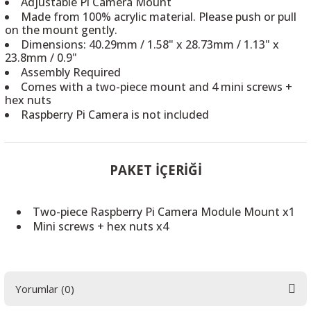
Adjustable Pi Camera Mount
Made from 100% acrylic material. Please push or pull
on the mount gently.
Dimensions: 40.29mm / 1.58" x 28.73mm / 1.13" x
23.8mm / 0.9"
Assembly Required
 THYRISTOR
Comes with a two-piece mount and 4 mini screws +
hex nuts
Raspberry Pi Camera is not included
TANSIYOMETRE
rü
PAKET İÇERİĞİ
Two-piece Raspberry Pi Camera Module Mount x1
Mini screws + hex nuts x4
ÖR
Yorumlar (0)