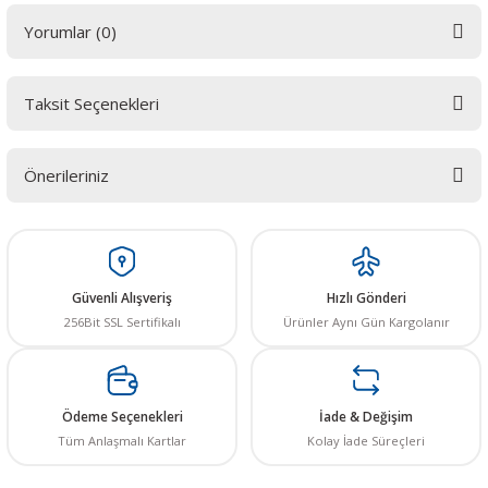
Yorumlar (0)
Taksit Seçenekleri
Bu ürüne ilk yorumu siz yapın! LÜTFEN Sorularınızı bu alana yazmayınız.
Sorularınız için info@elektrovadi.com
Önerileriniz
Yorum Yaz
Bu ürünün fiyat bilgisi, resim, ürün açıklamalarında ve diğer konularda
yetersiz gördüğünüz noktaları öneri formunu kullanarak tarafımıza
iletebilirsiniz.
Görüş ve önerileriniz için teşekkür ederiz.
Güvenli Alışveriş
Hızlı Gönderi
256Bit SSL Sertifikalı
Ürünler Aynı Gün Kargolanır
Ürün resmi kalitesiz, bozuk veya görüntülenemiyor.
Ürün açıklamasında eksik bilgiler bulunuyor.
Ürün bilgilerinde hatalar bulunuyor.
Ödeme Seçenekleri
İade & Değişim
Ürün fiyatı diğer sitelerden daha pahalı.
Tüm Anlaşmalı Kartlar
Kolay İade Süreçleri
Bu ürüne benzer farklı alternatifler olmalı.