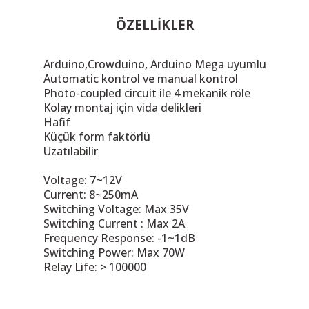
ÖZELLİKLER
Arduino,Crowduino, Arduino Mega uyumlu
Automatic kontrol ve manual kontrol
 THYRISTOR
Photo-coupled circuit ile 4 mekanik röle
Kolay montaj için vida delikleri
TANSIYOMETRE
Hafif
Küçük form faktörlü
rü
Uzatılabilir
Voltage: 7~12V
Current: 8~250mA
Switching Voltage: Max 35V
Switching Current : Max 2A
Frequency Response: -1~1dB
ÖR
Switching Power: Max 70W
Relay Life: > 100000