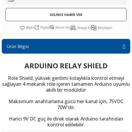
R
L KARTLARI
CİHAZLARI
r
 Dönüştürücü
TÖRLER
ETHERNET KARTLARI
XILINX
SICAK HAVA KOLU
POWER SUPPLY ICs
GELİNCE HABER VER
ÖRLERİ
RLER
CAN & LIN KARTLARI
SICAK HAVA UÇLARI
REGÜLATOR
Paylaş
Yorum Yaz
Tavsiye Et
Karşılaştır
TLARI
R
OLARI
KONNEKTÖR KARTLAR
TAMİR PEDİ
SÜRÜCÜ ICs
Ürün Bilgisi
RI
LIPS
LOSU
IRDA KARTLARI
VAKUM UÇLARI
YÜKSELTEÇ ICs
ARDUINO RELAY SHIELD
ZAMAN TUTUCU
Röle Shield, yüksek gerilimi kolaylıkla kontrol etmeyi
İ
NIK
R
sağlayan 4 mekanik röle içeren tamamen Arduino uyumlu
akıllı bir modüldür
LAR
ı
Maksimum anahtarlama gücü her kanal için, 75VDC
70W'dır.
Harici 9V DC güç ile direk olarak Arduino tarafından
kontrol edilebilir.