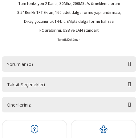
Tam fonksiyon 2 Kanal, 30Mhz, 200MSa/s örnekleme oranı
3.5" Renkli TFT Ekran, 160 adet dalga formu yapılandırması,
Dikey çözünürlük 14-bit, 8Mpts dalga formu hafızası
PC arabirimi, USB ve LAN standart
 THYRISTOR
Teknik Doküman
TANSIYOMETRE
Yorumlar (0)
rü
Taksit Seçenekleri
Bu ürüne ilk yorumu siz yapın! LÜTFEN Sorularınızı bu alana yazmayınız.
Sorularınız için info@elektrovadi.com
Önerileriniz
ÖR
Yorum Yaz
Bu ürünün fiyat bilgisi, resim, ürün açıklamalarında ve diğer konularda
yetersiz gördüğünüz noktaları öneri formunu kullanarak tarafımıza
iletebilirsiniz.
Görüş ve önerileriniz için teşekkür ederiz.