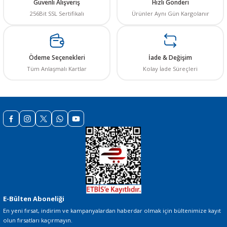
Güvenli Alışveriş
Hızlı Gönderi
256Bit SSL Sertifikalı
Ürünler Aynı Gün Kargolanır
Ürün resmi kalitesiz, bozuk veya görüntülenemiyor.
Ürün açıklamasında eksik bilgiler bulunuyor.
Ürün bilgilerinde hatalar bulunuyor.
Ödeme Seçenekleri
İade & Değişim
Ürün fiyatı diğer sitelerden daha pahalı.
Tüm Anlaşmalı Kartlar
Kolay İade Süreçleri
Bu ürüne benzer farklı alternatifler olmalı.
Gönder
E-Bülten Aboneliği
En yeni fırsat, indirim ve kampanyalardan haberdar olmak için bültenimize kayıt
olun fırsatları kaçırmayın.