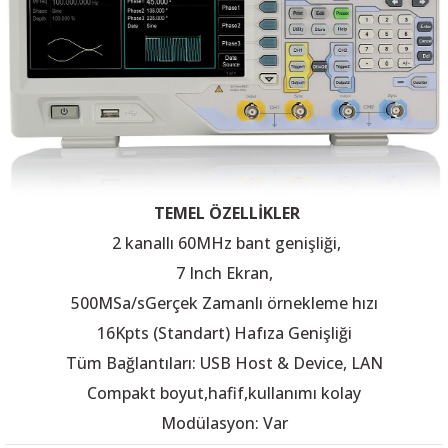
 THYRISTOR
TANSIYOMETRE
TEMEL ÖZELLİKLER
rü
2 kanallı 60MHz bant genişliği,
7 Inch Ekran,
500MSa/sGerçek Zamanlı örnekleme hızı
16Kpts (Standart) Hafıza Genişliği
ÖR
Tüm Bağlantıları:
USB Host & Device, LAN
Compakt boyut,hafif,kullanımı kolay
Modülasyon: Var