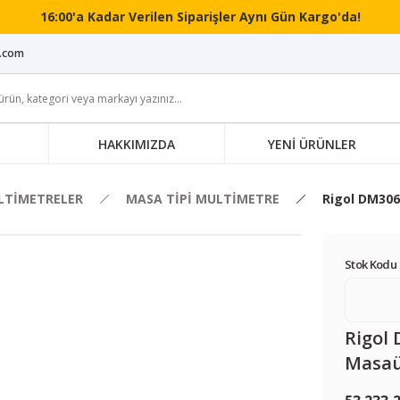
16:00'a Kadar Verilen Siparişler Aynı Gün Kargo'da!
i.com
HAKKIMIZDA
YENİ ÜRÜNLER
LTİMETRELER
MASA TİPİ MULTİMETRE
Rigol DM306
Stok Kodu 
Rigol
Masaü