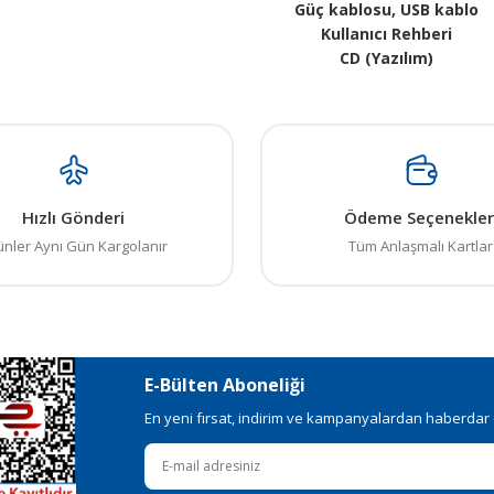
Güç kablosu, USB kablo
Kullanıcı Rehberi
CD (Yazılım)
 resim, ürün açıklamalarında ve diğer konularda yetersiz gördüğünüz noktalar
in teşekkür ederiz.
Bu ürüne ilk yorumu siz yapın! LÜTFEN Sorularınızı bu alana yazmayınız
, bozuk veya görüntülenemiyor.
Yorum Yaz
Hızlı Gönderi
Ödeme Seçenekler
ksik bilgiler bulunuyor.
ünler Aynı Gün Kargolanır
Tüm Anlaşmalı Kartlar
talar bulunuyor.
elerden daha pahalı.
ı alternatifler olmalı.
E-Bülten Aboneliği
En yeni fırsat, indirim ve kampanyalardan haberdar ol
Gönder