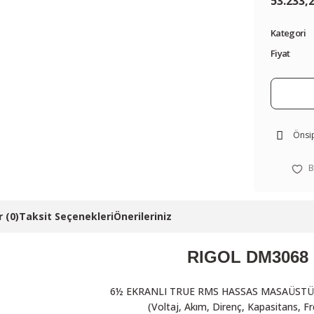
53.233,
Kategori
Fiyat
Önsip
 (0)
Taksit Seçenekleri
Önerileriniz
RIGOL
DM3068
6½ EKRANLI TRUE RMS HASSAS MASAÜST
(Voltaj, Akım, Direnç, Kapasitans, F