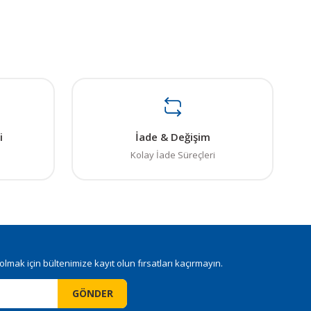
ı öneri formunu kullanarak tarafımıza iletebilirsiniz.
. Sorularınız için info@elektrovadi.com
i
İade & Değişim
Kolay İade Süreçleri
mak için bültenimize kayıt olun fırsatları kaçırmayın.
GÖNDER