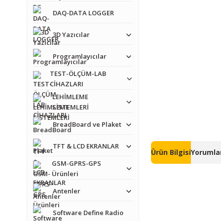
DAQ-DATA LOGGER
3D Yazıcılar
Programlayıcılar
TEST-ÖLÇÜM-LAB
CİHAZLARI
LEHİMLEME
SİSTEMLERİ
BreadBoard ve Plaket
TFT & LCD EKRANLAR
Ürün Bilgisi
Yorumlar
GSM-GPRS-GPS
Ürünleri
Antenler
Software Define Radio