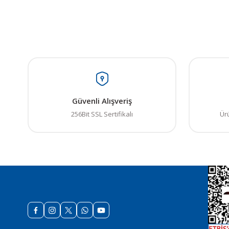
Bu ürünün fiyat bilgisi,
Görüş ve önerileriniz iç
Ürün resmi kalitesiz
Güvenli Alışveriş
Ürün açıklamasında e
256Bit SSL Sertifikalı
Ür
Ürün bilgilerinde ha
Ürün fiyatı diğer sit
Bu ürüne benzer farkl