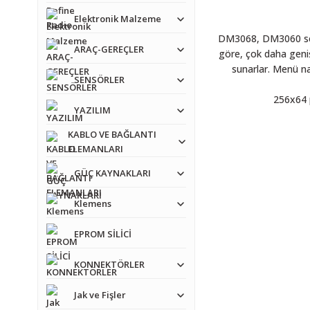
Elektronik Malzeme
DM3068, DM3060 serisi
ARAÇ-GEREÇLER
göre, çok daha geniş 
sunarlar. Menü na
SENSÖRLER
256x64 
YAZILIM
KABLO VE BAĞLANTI
ELEMANLARI
GÜÇ KAYNAKLARI
Klemens
EPROM SİLİCİ
KONNEKTÖRLER
Jak ve Fişler