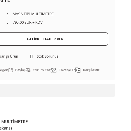
20 TL
MASA TİPİ MULTİMETRE
795,00 EUR + KDV
GELİNCE HABER VER
arişli Ürün
Stok Sorunuz
Paylaş
Yorum Yaz
Tavsiye Et
Karşılaştır
Ü MULTİMETRE
rekans)