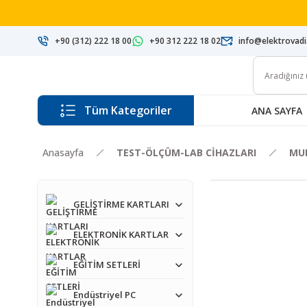
+90 (312) 222 18 00
+90 312 222 18 02
info@elektrovad
Tüm Kategoriler
ANA SAYFA
Anasayfa
TEST-ÖLÇÜM-LAB CİHAZLARI
MU
GELİŞTİRME KARTLARI
ELEKTRONİK KARTLAR
EĞİTİM SETLERİ
Endüstriyel PC