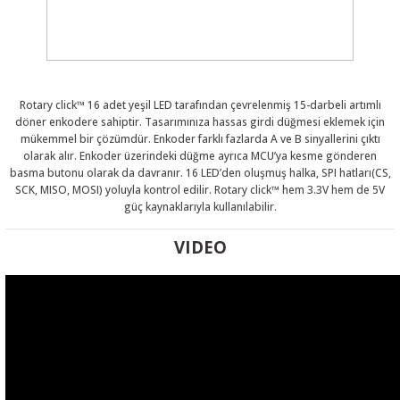
 THYRISTOR
Rotary click™ 16 adet yeşil LED tarafından çevrelenmiş 15-darbeli artımlı
döner enkodere sahiptir. Tasarımınıza hassas girdi düğmesi eklemek için
mükemmel bir çözümdür. Enkoder farklı fazlarda A ve B sinyallerini çıktı
TANSIYOMETRE
olarak alır. Enkoder üzerindeki düğme ayrıca MCU’ya kesme gönderen
basma butonu olarak da davranır. 16 LED’den oluşmuş halka, SPI hatları(CS,
SCK, MISO, MOSI) yoluyla kontrol edilir. Rotary click™ hem 3.3V hem de 5V
rü
güç kaynaklarıyla kullanılabilir.
VIDEO
ÖR