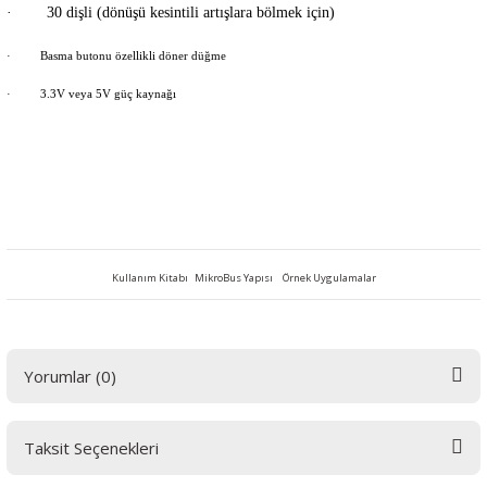
·
30 dişli (dönüşü kesintili artışlara bölmek için)
·
Basma butonu özellikli döner düğme
·
3.3V veya 5V güç kaynağı
Kullanım Kitabı
MikroBus Yapısı
Örnek Uygulamalar
Yorumlar (0)
Taksit Seçenekleri
Bu ürüne ilk yorumu siz yapın! LÜTFEN Sorularınızı bu alana yazmayınız.
Sorularınız için info@elektrovadi.com