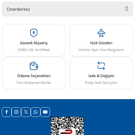
Önerileriniz
Yorum Yaz
Bu ürünün fiyat bilgisi, resim, ürün açıklamalarında ve diğer konularda
yetersiz gördüğünüz noktaları öneri formunu kullanarak tarafımıza
iletebilirsiniz.
Görüş ve önerileriniz için teşekkür ederiz.
Güvenli Alışveriş
Hızlı Gönderi
256Bit SSL Sertifikalı
Ürünler Aynı Gün Kargolanır
Ürün resmi kalitesiz, bozuk veya görüntülenemiyor.
Ürün açıklamasında eksik bilgiler bulunuyor.
Ürün bilgilerinde hatalar bulunuyor.
Ödeme Seçenekleri
İade & Değişim
Ürün fiyatı diğer sitelerden daha pahalı.
Tüm Anlaşmalı Kartlar
Kolay İade Süreçleri
Bu ürüne benzer farklı alternatifler olmalı.
Gönder