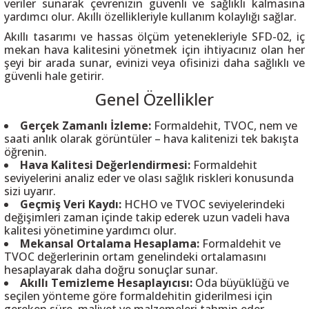
veriler sunarak çevrenizin güvenli ve sağlıklı kalmasına
yardımcı olur. Akıllı özellikleriyle kullanım kolaylığı sağlar.
Akıllı tasarımı ve hassas ölçüm yetenekleriyle SFD-02, iç
mekan hava kalitesini yönetmek için ihtiyacınız olan her
şeyi bir arada sunar, evinizi veya ofisinizi daha sağlıklı ve
güvenli hale getirir.
 THYRISTOR
Genel Özellikler
TANSIYOMETRE
Gerçek Zamanlı İzleme:
Formaldehit, TVOC, nem ve
saati anlık olarak görüntüler – hava kalitenizi tek bakışta
rü
öğrenin.
Hava Kalitesi Değerlendirmesi:
Formaldehit
seviyelerini analiz eder ve olası sağlık riskleri konusunda
sizi uyarır.
Geçmiş Veri Kaydı:
HCHO ve TVOC seviyelerindeki
değişimleri zaman içinde takip ederek uzun vadeli hava
kalitesi yönetimine yardımcı olur.
Mekansal Ortalama Hesaplama:
Formaldehit ve
ÖR
TVOC değerlerinin ortam genelindeki ortalamasını
hesaplayarak daha doğru sonuçlar sunar.
Akıllı Temizleme Hesaplayıcısı:
Oda büyüklüğü ve
seçilen yönteme göre formaldehitin giderilmesi için