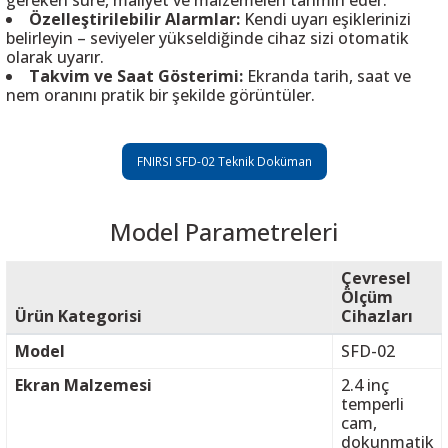
gereken süre, maliyet ve malzemeleri tahmin eder.
Özelleştirilebilir Alarmlar:
Kendi uyarı eşiklerinizi
belirleyin – seviyeler yükseldiğinde cihaz sizi otomatik
olarak uyarır.
Takvim ve Saat Gösterimi:
Ekranda tarih, saat ve
nem oranını pratik bir şekilde görüntüler.
FNIRSI SFD-02 Teknik Doküman
Model Parametreleri
Çevresel
Ölçüm
Ürün Kategorisi
Cihazları
Model
SFD-02
Ekran Malzemesi
2.4 inç
temperli
cam,
dokunmatik