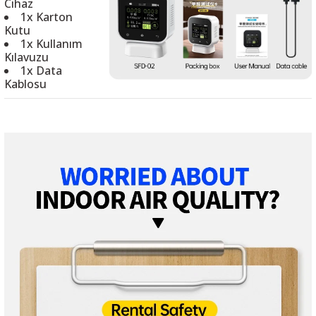
Cihaz
1x Karton
Kutu
1x Kullanım
Kılavuzu
1x Data
Kablosu