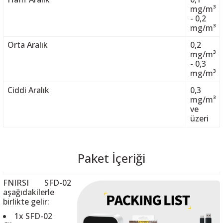
mg/m³
- 0,2
mg/m³
Orta Aralık
0,2
mg/m³
- 0,3
mg/m³
Ciddi Aralık
0,3
mg/m³
ve
üzeri
Paket İçeriği
FNIRSI SFD-02
aşağıdakilerle
birlikte gelir:
1x SFD-02