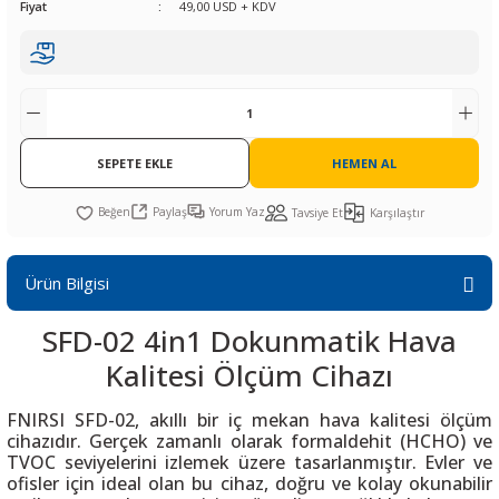
Fiyat
49,00 USD + KDV
R
L KARTLARI
CİHAZLARI
r
 Dönüştürücü
TÖRLER
ETHERNET KARTLARI
XILINX
SICAK HAVA KOLU
POWER SUPPLY ICs
ÖRLERİ
RLER
CAN & LIN KARTLARI
SICAK HAVA UÇLARI
REGÜLATOR
TLARI
R
OLARI
KONNEKTÖR KARTLAR
TAMİR PEDİ
SÜRÜCÜ ICs
SEPETE EKLE
HEMEN AL
RI
LIPS
LOSU
IRDA KARTLARI
VAKUM UÇLARI
YÜKSELTEÇ ICs
Paylaş
Yorum Yaz
Tavsiye Et
Karşılaştır
ZAMAN TUTUCU
Ürün Bilgisi
İ
NIK
R
SFD-02 4in1 Dokunmatik Hava
LAR
ı
Kalitesi Ölçüm Cihazı
FNIRSI SFD-02, akıllı bir iç mekan hava kalitesi ölçüm
cihazıdır. Gerçek zamanlı olarak formaldehit (HCHO) ve
TVOC seviyelerini izlemek üzere tasarlanmıştır. Evler ve
ofisler için ideal olan bu cihaz, doğru ve kolay okunabilir