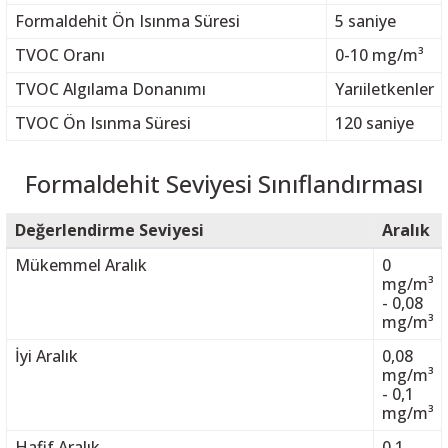
Formaldehit Ön Isınma Süresi
5 saniye
TVOC Oranı
0-10 mg/m³
TVOC Algılama Donanımı
Yarıiletkenler
TVOC Ön Isınma Süresi
120 saniye
Formaldehit Seviyesi Sınıflandırması
Değerlendirme Seviyesi
Aralık
Mükemmel Aralık
0
mg/m³
- 0,08
mg/m³
İyi Aralık
0,08
mg/m³
- 0,1
mg/m³
Hafif Aralık
0,1