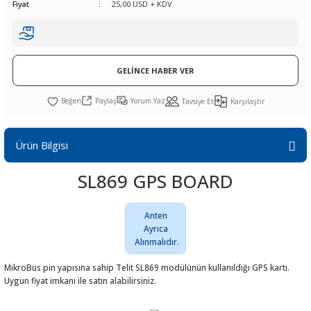
Fiyat
25,00 USD + KDV
R
L KARTLARI
CİHAZLARI
r
 Dönüştürücü
TÖRLER
ETHERNET KARTLARI
XILINX
SICAK HAVA KOLU
POWER SUPPLY ICs
ÖRLERİ
RLER
CAN & LIN KARTLARI
SICAK HAVA UÇLARI
REGÜLATOR
GELİNCE HABER VER
TLARI
R
OLARI
KONNEKTÖR KARTLAR
TAMİR PEDİ
SÜRÜCÜ ICs
Paylaş
Yorum Yaz
Tavsiye Et
Karşılaştır
RI
LIPS
LOSU
IRDA KARTLARI
VAKUM UÇLARI
YÜKSELTEÇ ICs
Ürün Bilgisi
ZAMAN TUTUCU
SL869 GPS BOARD
İ
NIK
R
Anten
LAR
ı
Ayrıca
Alınmalıdır.
MikroBus pin yapısına sahip Telit SL869 modülünün kullanıldığı GPS kartı.
Uygun fiyat imkanı ile satın alabilirsiniz.