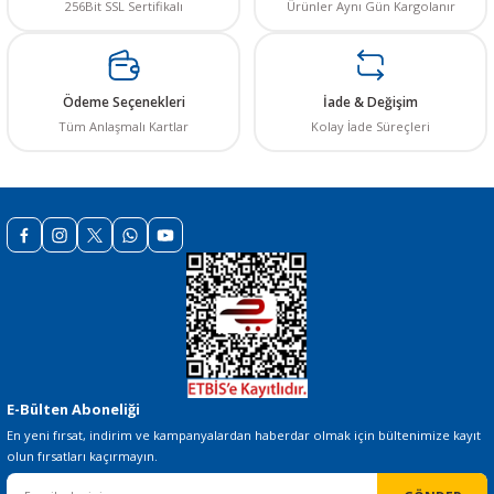
256Bit SSL Sertifikalı
Ürünler Aynı Gün Kargolanır
Ürün bilgilerinde hatalar bulunuyor.
Ürün fiyatı diğer sitelerden daha pahalı.
SEPETE EKLE
Bu ürüne benzer farklı alternatifler olmalı.
Ödeme Seçenekleri
İade & Değişim
Tüm Anlaşmalı Kartlar
Kolay İade Süreçleri
Gönder
E-Bülten Aboneliği
En yeni fırsat, indirim ve kampanyalardan haberdar olmak için bültenimize kayıt
olun fırsatları kaçırmayın.