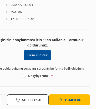
SMA KABLOLAR
250-086
17,00 EUR + KDV
işinizin onaylanması için "Son Kullanıcı Formunu"
doldurunuz.
Formu Doldur
u doldurduğumu ve sipariş sürecinin bu forma bağlı olduğunu
Onaylıyorum
*
SEPETE EKLE
HEMEN AL