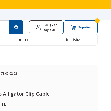
Giriş Yap
Sepetim
Kayıt Ol
OUTLET
İLETİŞİM
:
73.05.02.02
 Alligator Clip Cable
6 TL