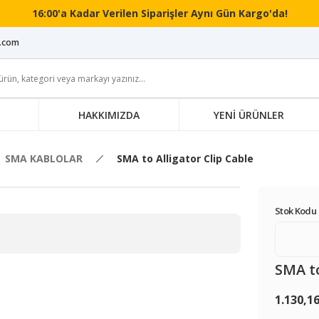
16:00'a Kadar Verilen Siparişler Aynı Gün Kargo'da!
i.com
HAKKIMIZDA
YENİ ÜRÜNLER
SMA KABLOLAR
SMA to Alligator Clip Cable
Stok Kodu 
SMA to
1.130,1