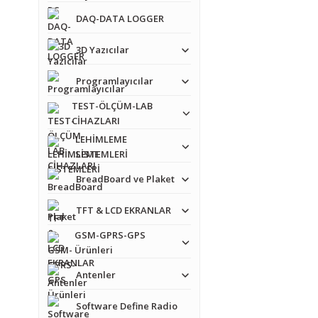
DAQ-DATA LOGGER
3D Yazıcılar
Programlayıcılar
TEST-ÖLÇÜM-LAB
CİHAZLARI
LEHİMLEME
SİSTEMLERİ
BreadBoard ve Plaket
TFT & LCD EKRANLAR
GSM-GPRS-GPS
Ürünleri
Antenler
Software Define Radio