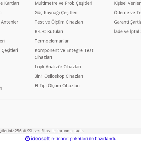
 Kartları
Multimetre ve Prob Çeşitleri
Kişisel Veriler
i
Güç Kaynağı Çeşitleri
Ödeme ve Te
 Antenler
Test ve Ölçüm Cihazları
Garanti Şartla
R-L-C Kutuları
İade ve İptal 
eri
Termoelemanlar
eşitleri
Komponent ve Entegre Test
Cihazları
Lojik Analizör Cihazları
3in1 Osiloskop Cihazları
El Tipi Ölçüm Cihazları
ı
ileriniz 256bit SSL sertifikası ile korunmaktadır.
ile
ideasoft
e-