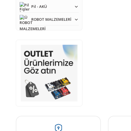
Pil - AKÜ
Bu ürünün fiyat bilgisi,
ROBOT MALZEMELERİ
Görüş ve önerileriniz iç
Ürün resmi kalitesiz
Ürün açıklamasında e
Ürün bilgilerinde ha
Ürün fiyatı diğer sit
Bu ürüne benzer farkl