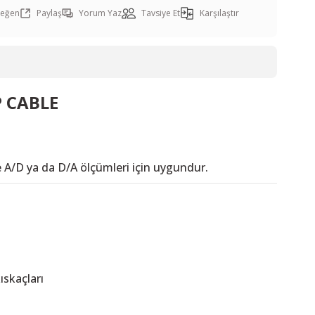
Paylaş
Yorum Yaz
Tavsiye Et
Karşılaştır
P CABLE
 A/D ya da D/A ölçümleri için uygundur.
kıskaçları