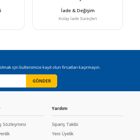
i
İade & Değişim
Kolay İade Süreçleri
mak için bültenimize kayıt olun fırsatları kaçırmayın.
GÖNDER
r
Yardım
ış Sözleşmesi
Sipariş Takibi
venlik
Yeni Üyelik