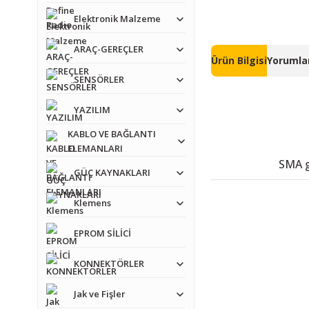
Elektronik Malzeme
ARAÇ-GEREÇLER
Ürün Bilgisi
Yorumlar
SENSÖRLER
YAZILIM
KABLO VE BAĞLANTI
ELEMANLARI
SMA g
GÜÇ KAYNAKLARI
Klemens
EPROM SİLİCİ
KONNEKTÖRLER
Jak ve Fişler