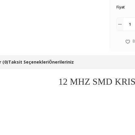
Fiyat
 (0)
Taksit Seçenekleri
Önerileriniz
12 MHZ SMD KRI
 resim, ürün açıklamalarında ve diğer konularda yetersiz gördüğünüz noktalar
in teşekkür ederiz.
Bu ürüne ilk yorumu siz yapın! LÜTFEN Sorularınızı bu alana yazmayınız
, bozuk veya görüntülenemiyor.