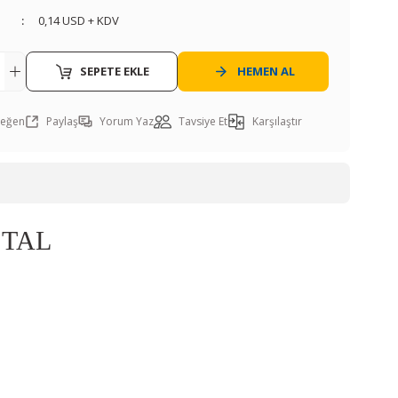
0,14 USD + KDV
SEPETE EKLE
HEMEN AL
Paylaş
Yorum Yaz
Tavsiye Et
Karşılaştır
STAL
ı öneri formunu kullanarak tarafımıza iletebilirsiniz.
. Sorularınız için info@elektrovadi.com