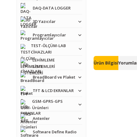
DAQ-DATA LOGGER
3D Yazıcılar
Programlayıcılar
TEST-ÖLÇÜM-LAB
CİHAZLARI
LEHİMLEME
Ürün Bilgisi
Yorumlar
SİSTEMLERİ
BreadBoard ve Plaket
TFT & LCD EKRANLAR
GSM-GPRS-GPS
Ürünleri
Bu ürünün fiyat bilgisi,
Görüş ve önerileriniz iç
Antenler
Software Define Radio
Ürün resmi kalitesiz