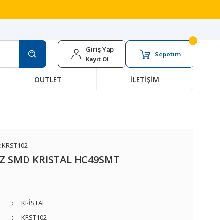
Giriş Yap
Sepetim
Kayıt Ol
OUTLET
İLETİŞİM
:
KRST102
Z SMD KRISTAL HC49SMT
KRİSTAL
KRST102