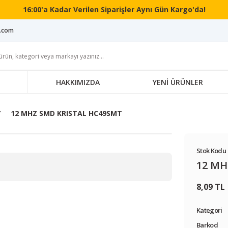
16:00'a Kadar Verilen Siparişler Aynı Gün Kargo'da!
i.com
HAKKIMIZDA
YENİ ÜRÜNLER
12 MHZ SMD KRISTAL HC49SMT
Stok Kodu 
12 MH
8,09 TL
Kategori
Barkod