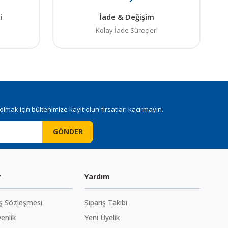
i
İade & Değişim
Kolay İade Süreçleri
mak için bültenimize kayıt olun fırsatları kaçırmayın.
GÖNDER
r
Yardım
ış Sözleşmesi
Sipariş Takibi
venlik
Yeni Üyelik