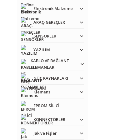
Ürün açıklamasında e
Elektronik Malzeme
Ürün bilgilerinde ha
ARAÇ-GEREÇLER
Ürün fiyatı diğer sit
SENSÖRLER
Bu ürüne benzer farkl
YAZILIM
KABLO VE BAĞLANTI
ELEMANLARI
GÜÇ KAYNAKLARI
Klemens
EPROM SİLİCİ
KONNEKTÖRLER
Jak ve Fişler