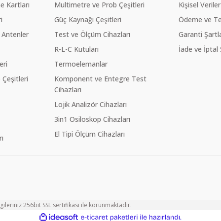
 Kartları
Multimetre ve Prob Çeşitleri
Kişisel Veriler
i
Güç Kaynağı Çeşitleri
Ödeme ve Te
 Antenler
Test ve Ölçüm Cihazları
Garanti Şartla
R-L-C Kutuları
İade ve İptal 
eri
Termoelemanlar
eşitleri
Komponent ve Entegre Test
Cihazları
Lojik Analizör Cihazları
3in1 Osiloskop Cihazları
El Tipi Ölçüm Cihazları
ı
ileriniz 256bit SSL sertifikası ile korunmaktadır.
ile
ideasoft
e-