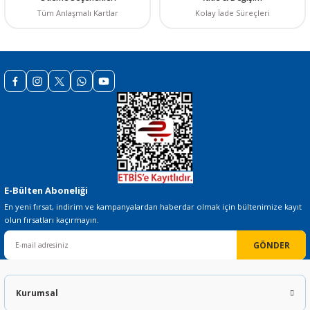
LCR METRE (LCR-9184)
Tüm Anlaşmalı Kartlar
Kolay İade Süreçleri
10.227,06 TL
Gönder
STOKTA YOK
E-Bülten Aboneliği
En yeni fırsat, indirim ve kampanyalardan haberdar olmak için bültenimize kayıt
olun fırsatları kaçırmayın.
GÖNDER
Kurumsal