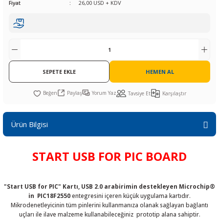
Fiyat
26,00 USD + KDV
R
L KARTLARI
CİHAZLARI
r
 Dönüştürücü
TÖRLER
ETHERNET KARTLARI
XILINX
SICAK HAVA KOLU
POWER SUPPLY ICs
ÖRLERİ
RLER
CAN & LIN KARTLARI
SICAK HAVA UÇLARI
REGÜLATOR
TLARI
R
OLARI
KONNEKTÖR KARTLAR
TAMİR PEDİ
SÜRÜCÜ ICs
SEPETE EKLE
HEMEN AL
RI
LIPS
LOSU
IRDA KARTLARI
VAKUM UÇLARI
YÜKSELTEÇ ICs
Paylaş
Yorum Yaz
Tavsiye Et
Karşılaştır
ZAMAN TUTUCU
Ürün Bilgisi
İ
NIK
R
START USB FOR PIC BOARD
LAR
ı
"Start USB for PIC" Kartı, USB 2.0 arabirimin destekleyen Microchip®
in PIC18F2550
entegresini içeren küçük uygulama kartıdır.
Mikrodenetleyicinin tüm pinlerini kullanmanıza olanak sağlayan bağlantı
uçları ile ilave malzeme kullanabileceğiniz prototip alana sahiptir.