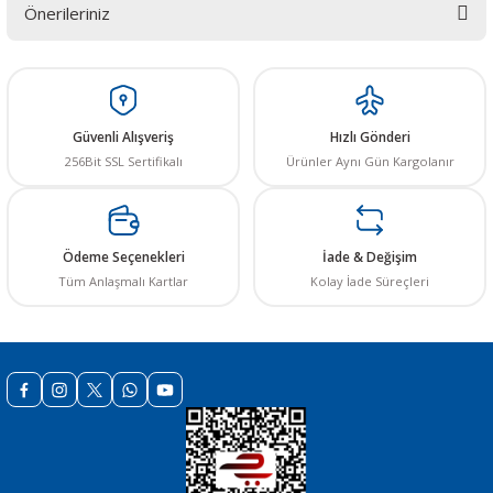
Önerileriniz
Yorum Yaz
Bu ürünün fiyat bilgisi, resim, ürün açıklamalarında ve diğer konularda
yetersiz gördüğünüz noktaları öneri formunu kullanarak tarafımıza
iletebilirsiniz.
Görüş ve önerileriniz için teşekkür ederiz.
Güvenli Alışveriş
Hızlı Gönderi
256Bit SSL Sertifikalı
Ürünler Aynı Gün Kargolanır
Ürün resmi kalitesiz, bozuk veya görüntülenemiyor.
Ürün açıklamasında eksik bilgiler bulunuyor.
Ürün bilgilerinde hatalar bulunuyor.
Ödeme Seçenekleri
İade & Değişim
Ürün fiyatı diğer sitelerden daha pahalı.
Tüm Anlaşmalı Kartlar
Kolay İade Süreçleri
Bu ürüne benzer farklı alternatifler olmalı.
Gönder