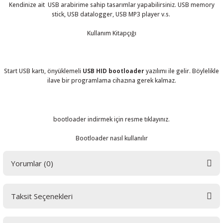
Kendinize ait USB arabirime sahip tasarımlar yapabilirsiniz. USB memory
stick, USB datalogger, USB MP3 player v.s.
Kullanım Kitapçığı
 THYRISTOR
Start USB kartı, önyüklemeli
USB HID bootloader
yazılımı ile gelir. Böylelikle
ilave bir programlama cihazına gerek kalmaz.
TANSIYOMETRE
rü
bootloader indirmek için resme tıklayınız.
Bootloader nasıl kullanılır
Yorumlar (0)
ÖR
Taksit Seçenekleri
Bu ürüne ilk yorumu siz yapın! LÜTFEN Sorularınızı bu alana yazmayınız.
Sorularınız için info@elektrovadi.com