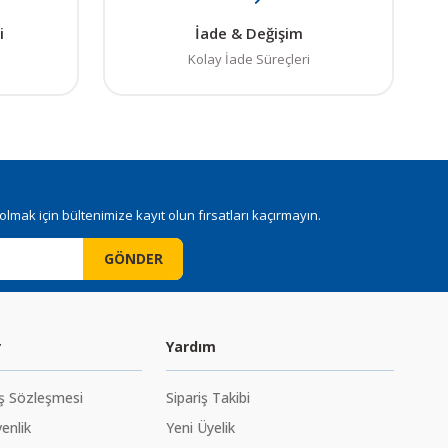
i
İade & Değişim
Kolay İade Süreçleri
mak için bültenimize kayıt olun fırsatları kaçırmayın.
GÖNDER
r
Yardım
ış Sözleşmesi
Sipariş Takibi
venlik
Yeni Üyelik