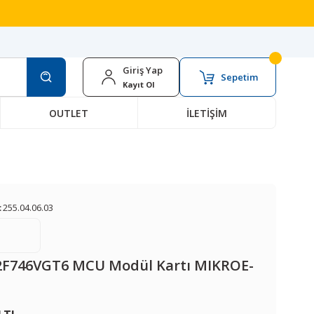
Giriş Yap
Sepetim
Kayıt Ol
OUTLET
İLETİŞİM
:
255.04.06.03
F746VGT6 MCU Modül Kartı MIKROE-