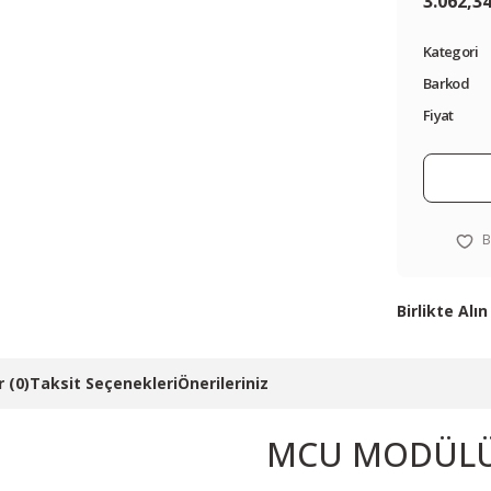
3.062,3
Kategori
Barkod
Fiyat
Birlikte Alın
 (0)
Taksit Seçenekleri
Önerileriniz
EasyMx PRO™ 
MCU MODÜL