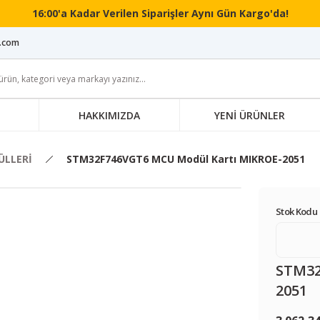
16:00'a Kadar Verilen Siparişler Aynı Gün Kargo'da!
i.com
HAKKIMIZDA
YENİ ÜRÜNLER
LLERİ
STM32F746VGT6 MCU Modül Kartı MIKROE-2051
Stok Kodu 
STM32
2051