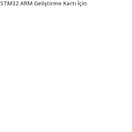
STM32 ARM Geliştirme Kartı İçin
 resim, ürün açıklamalarında ve diğer konularda yetersiz gördüğünüz noktalar
in teşekkür ederiz.
Bu ürüne ilk yorumu siz yapın! LÜTFEN Sorularınızı bu alana yazmayınız
, bozuk veya görüntülenemiyor.
Yorum Yaz
ksik bilgiler bulunuyor.
talar bulunuyor.
elerden daha pahalı.
ı alternatifler olmalı.