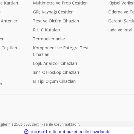
 Kartları
Multimetre ve Prob Çeşitleri
Kişisel Veriler
i
Güç Kaynağı Çeşitleri
Ödeme ve Te
 Antenler
Test ve Ölçüm Cihazları
Garanti Şartla
R-L-C Kutuları
İade ve İptal 
eri
Termoelemanlar
eşitleri
Komponent ve Entegre Test
Cihazları
Lojik Analizör Cihazları
3in1 Osiloskop Cihazları
El Tipi Ölçüm Cihazları
ı
ileriniz 256bit SSL sertifikası ile korunmaktadır.
ile
ideasoft
e-