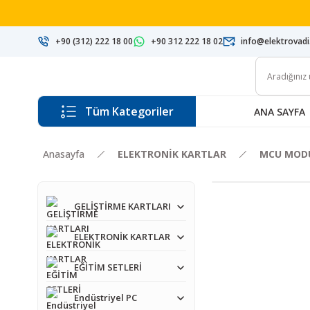
+90 (312) 222 18 00
+90 312 222 18 02
info@elektrovad
Tüm Kategoriler
ANA SAYFA
Anasayfa
ELEKTRONİK KARTLAR
MCU MODÜ
GELİŞTİRME KARTLARI
ELEKTRONİK KARTLAR
EĞİTİM SETLERİ
Endüstriyel PC