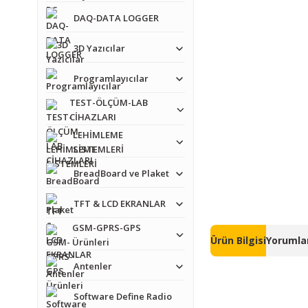
DAQ-DATA LOGGER
3D Yazıcılar
Programlayıcılar
TEST-ÖLÇÜM-LAB
CİHAZLARI
LEHİMLEME
SİSTEMLERİ
BreadBoard ve Plaket
TFT & LCD EKRANLAR
GSM-GPRS-GPS
Ürün Bilgisi
Yorumlar
Ürünleri
Antenler
Software Define Radio