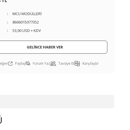
4 TL
MCU MODÜLLERİ
8606015077352
53,00 USD + KDV
GELİNCE HABER VER
Paylaş
Yorum Yaz
Tavsiye Et
Karşılaştır
MIKROE
v7a for STM32 ARM Geliştirme Kartı
Ü
27.676,62 TL