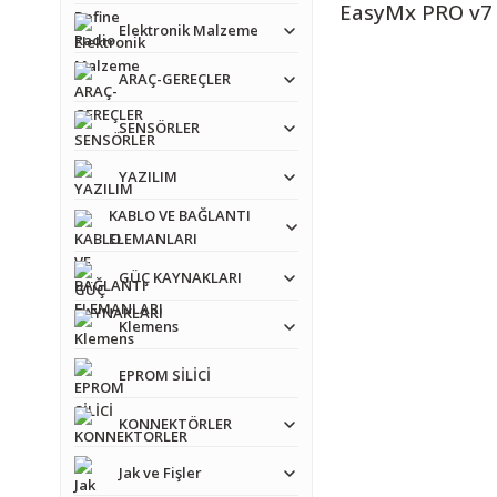
EasyMx PRO v7 
Elektronik Malzeme
ARAÇ-GEREÇLER
SENSÖRLER
YAZILIM
Bu ürünün fiyat bilgisi,
KABLO VE BAĞLANTI
Görüş ve önerileriniz iç
ELEMANLARI
Ürün resmi kalitesiz
GÜÇ KAYNAKLARI
Ürün açıklamasında e
Klemens
Ürün bilgilerinde ha
EPROM SİLİCİ
Ürün fiyatı diğer sit
Bu ürüne benzer farkl
KONNEKTÖRLER
Jak ve Fişler