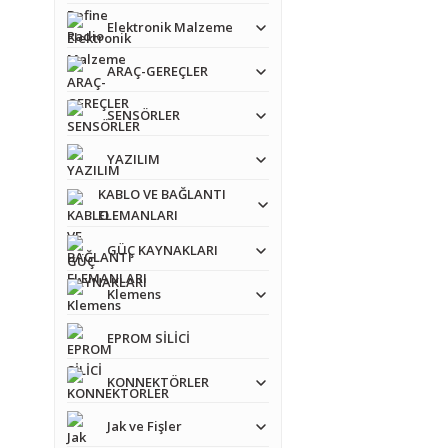
Elektronik Malzeme
ARAÇ-GEREÇLER
SENSÖRLER
YAZILIM
Bu ürünün fiyat bilgisi,
KABLO VE BAĞLANTI
Görüş ve önerileriniz iç
ELEMANLARI
GÜÇ KAYNAKLARI
Ürün resmi kalitesiz
Klemens
Ürün açıklamasında e
Ürün bilgilerinde ha
EPROM SİLİCİ
Ürün fiyatı diğer sit
KONNEKTÖRLER
Bu ürüne benzer farkl
Jak ve Fişler