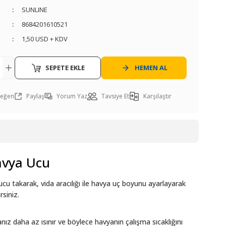
SUNLINE
8684201610521
1,50 USD + KDV
SEPETE EKLE
HEMEN AL
Paylaş
Yorum Yaz
Tavsiye Et
Karşılaştır
avya Ucu
a ucu takarak, vida aracılığı ile havya uç boyunu ayarlayarak
rsiniz.
z daha az ısınır ve böylece havyanın çalışma sıcaklığını