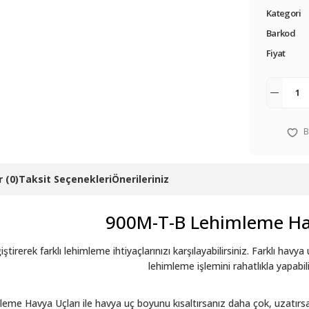
Kategori
Barkod
Fiyat
 (0)
Taksit Seçenekleri
Önerileriniz
900M-T-B Lehimleme H
ştirerek farklı lehimleme ihtiyaçlarınızı karşılayabilirsiniz. Farklı havy
lehimleme işlemini rahatlıkla yapabili
me Havya Uçları ile havya uç boyunu kısaltırsanız daha çok, uzatırsanı