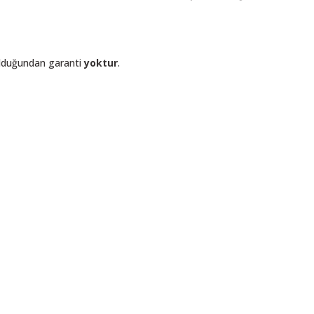
olduğundan garanti
yoktur
.
ı öneri formunu kullanarak tarafımıza iletebilirsiniz.
. Sorularınız için info@elektrovadi.com