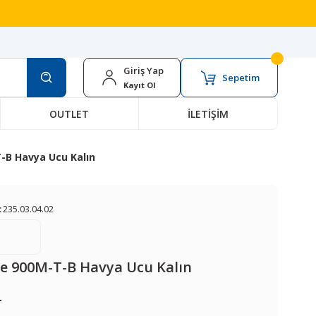
Giriş Yap
Sepetim
Kayıt Ol
OUTLET
İLETİŞİM
-B Havya Ucu Kalın
:
235.03.04.02
ne 900M-T-B Havya Ucu Kalın
L