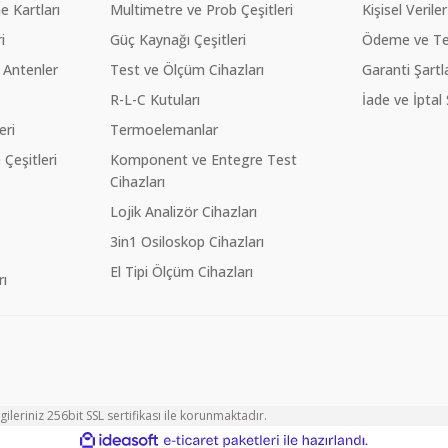
 Kartları
Multimetre ve Prob Çeşitleri
Kişisel Veriler
i
Güç Kaynağı Çeşitleri
Ödeme ve Te
 Antenler
Test ve Ölçüm Cihazları
Garanti Şartla
R-L-C Kutuları
İade ve İptal 
eri
Termoelemanlar
eşitleri
Komponent ve Entegre Test
Cihazları
Lojik Analizör Cihazları
3in1 Osiloskop Cihazları
El Tipi Ölçüm Cihazları
ı
ileriniz 256bit SSL sertifikası ile korunmaktadır.
ile
ideasoft
e-