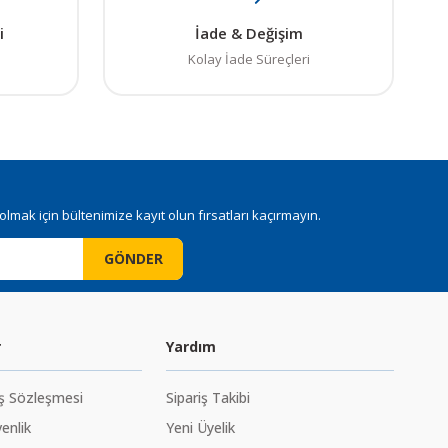
i
İade & Değişim
Kolay İade Süreçleri
mak için bültenimize kayıt olun fırsatları kaçırmayın.
GÖNDER
r
Yardım
ış Sözleşmesi
Sipariş Takibi
venlik
Yeni Üyelik