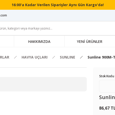
16:00'a Kadar Verilen Siparişler Aynı Gün Kargo'da!
i.com
HAKKIMIZDA
YENİ ÜRÜNLER
RLAR
HAVYA UÇLARI
SUNLINE
Sunline 900M-T
Stok Kodu 
Sunli
86,67 T