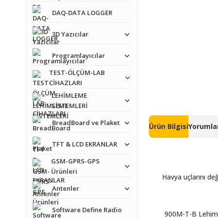
DAQ-DATA LOGGER
3D Yazıcılar
Programlayıcılar
TEST-ÖLÇÜM-LAB
CİHAZLARI
LEHİMLEME
SİSTEMLERİ
BreadBoard ve Plaket
Ürün Bilgisi
Yorumlar
TFT & LCD EKRANLAR
GSM-GPRS-GPS
Ürünleri
Havya uçlarını deği
Antenler
Software Define Radio
900M-T-B Lehimle