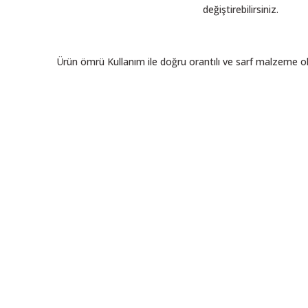
değiştirebilirsiniz.
Ürün ömrü Kullanım ile doğru orantılı ve sarf malzeme 
 resim, ürün açıklamalarında ve diğer konularda yetersiz gördüğünüz noktalar
in teşekkür ederiz.
Bu ürüne ilk yorumu siz yapın! LÜTFEN Sorularınızı bu alana yazmayınız
, bozuk veya görüntülenemiyor.
Yorum Yaz
ksik bilgiler bulunuyor.
talar bulunuyor.
elerden daha pahalı.
ı alternatifler olmalı.