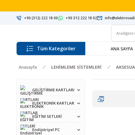
+90 (312) 222 18 00
+90 312 222 18 02
info@elektrovad
Tüm Kategoriler
ANA SAYFA
Anasayfa
LEHİMLEME SİSTEMLERİ
AKSESUA
GELİŞTİRME KARTLARI
ELEKTRONİK KARTLAR
EĞİTİM SETLERİ
Endüstriyel PC