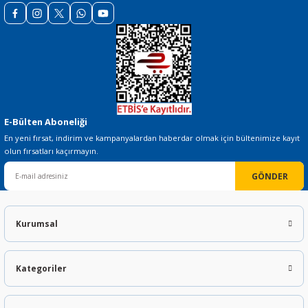
Gönder
E-Bülten Aboneliği
En yeni fırsat, indirim ve kampanyalardan haberdar olmak için bültenimize kayıt
olun fırsatları kaçırmayın.
GÖNDER
Kurumsal
Kategoriler