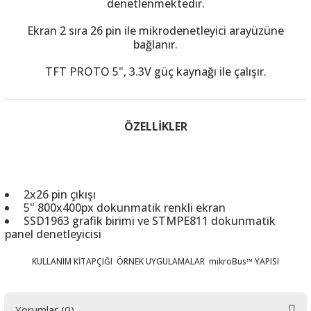
denetlenmektedir.
Ekran 2 sıra 26 pin ile mikrodenetleyici arayüzüne
bağlanır.
TFT PROTO 5", 3.3V güç kaynağı ile çalışır.
 THYRISTOR
TANSIYOMETRE
ÖZELLİKLER
rü
2x26 pin çıkışı
5" 800x400px dokunmatik renkli ekran
SSD1963 grafik birimi ve STMPE811 dokunmatik
panel denetleyicisi
ÖR
KULLANIM KİTAPÇIĞI
ÖRNEK UYGULAMALAR
mikroBus™ YAPISI
Yorumlar (0)