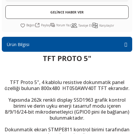
R
L KARTLARI
CİHAZLARI
r
 Dönüştürücü
TÖRLER
ETHERNET KARTLARI
XILINX
SICAK HAVA KOLU
POWER SUPPLY ICs
GELİNCE HABER VER
ÖRLERİ
RLER
CAN & LIN KARTLARI
SICAK HAVA UÇLARI
REGÜLATOR
Paylaş
Yorum Yaz
Tavsiye Et
Karşılaştır
TLARI
R
OLARI
KONNEKTÖR KARTLAR
TAMİR PEDİ
SÜRÜCÜ ICs
Ürün Bilgisi
RI
LIPS
LOSU
IRDA KARTLARI
VAKUM UÇLARI
YÜKSELTEÇ ICs
TFT PROTO 5"
ZAMAN TUTUCU
İ
NIK
R
TFT Proto 5", 4 kablolu resistive dokunmatik panel
özelliği bulunan 800x480 HT050AWV40T TFT ekranıdır.
LAR
ı
Yapısında 262k renkli display SSD1963 grafik kontrol
birimi ve derin uyku enerji tasarruf modu içeren
8/9/16/24-bit mikrodenetleyici (GPIO0 pini ile bağlanan)
bulunmaktadır.
Dokunmatik ekran STMPE811 kontrol birimi tarafından