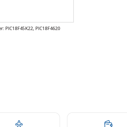
er: PIC18F45K22, PIC18F4620
 resim, ürün açıklamalarında ve diğer konularda yetersiz gördüğünüz noktalar
in teşekkür ederiz.
Bu ürüne ilk yorumu siz yapın! LÜTFEN Sorularınızı bu alana yazmayınız
, bozuk veya görüntülenemiyor.
Yorum Yaz
ksik bilgiler bulunuyor.
talar bulunuyor.
elerden daha pahalı.
ı alternatifler olmalı.