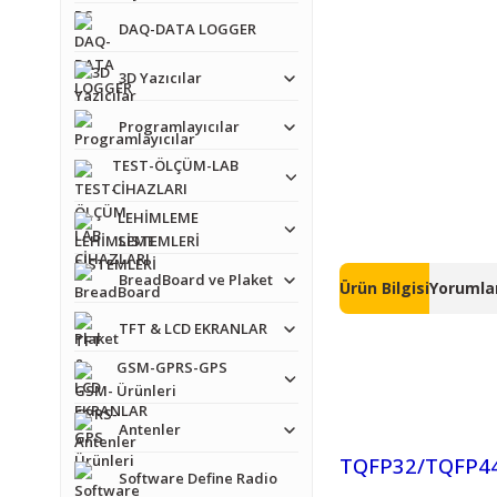
DAQ-DATA LOGGER
3D Yazıcılar
Programlayıcılar
TEST-ÖLÇÜM-LAB
CİHAZLARI
LEHİMLEME
SİSTEMLERİ
BreadBoard ve Plaket
Ürün Bilgisi
Yorumlar
TFT & LCD EKRANLAR
GSM-GPRS-GPS
Ürünleri
Antenler
TQFP32/TQFP44/
Software Define Radio