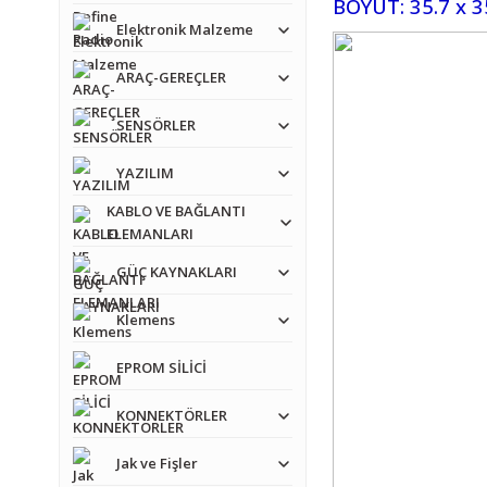
BOYUT:
35.7 x 3
Elektronik Malzeme
ARAÇ-GEREÇLER
SENSÖRLER
YAZILIM
KABLO VE BAĞLANTI
ELEMANLARI
GÜÇ KAYNAKLARI
Klemens
EPROM SİLİCİ
KONNEKTÖRLER
Jak ve Fişler