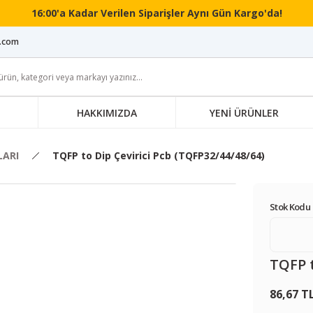
16:00'a Kadar Verilen Siparişler Aynı Gün Kargo'da!
i.com
HAKKIMIZDA
YENİ ÜRÜNLER
LARI
TQFP to Dip Çevirici Pcb (TQFP32/44/48/64)
Stok Kodu 
TQFP t
86,67 T