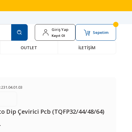
Giriş Yap
Sepetim
Kayıt Ol
OUTLET
İLETİŞİM
:
231.04.01.03
o Dip Çevirici Pcb (TQFP32/44/48/64)
L