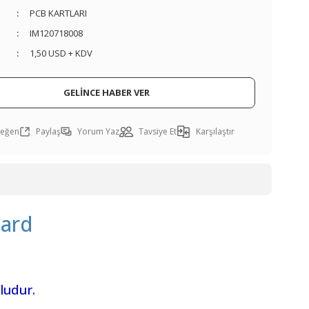
PCB KARTLARI
IM120718008
1,50 USD + KDV
GELİNCE HABER VER
Paylaş
Yorum Yaz
Tavsiye Et
Karşılaştır
ard
ludur.