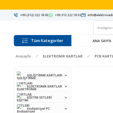
+90 (312) 222 18 00
+90 312 222 18 02
info@elektrovad
Tüm Kategoriler
ANA SAYFA
Anasayfa
ELEKTRONİK KARTLAR
PCB KART
GELİŞTİRME KARTLARI
ELEKTRONİK KARTLAR
EĞİTİM SETLERİ
Endüstriyel PC