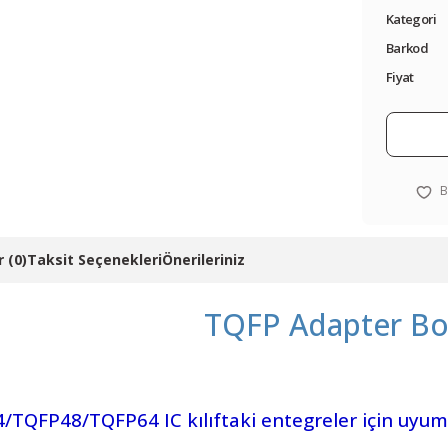
Kategori
Barkod
Fiyat
 (0)
Taksit Seçenekleri
Önerileriniz
TQFP Adapter Bo
TQFP48/TQFP64 IC kılıftaki entegreler için uyum