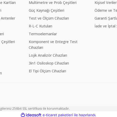
 Kartları
Multimetre ve Prob Çeşitleri
Kişisel Veriler
i
Güç Kaynağı Çeşitleri
Ödeme ve Te
 Antenler
Test ve Ölçüm Cihazları
Garanti Şartla
R-L-C Kutuları
İade ve İptal 
eri
Termoelemanlar
eşitleri
Komponent ve Entegre Test
Cihazları
Lojik Analizör Cihazları
3in1 Osiloskop Cihazları
El Tipi Ölçüm Cihazları
ı
ileriniz 256bit SSL sertifikası ile korunmaktadır.
ile
ideasoft
e-