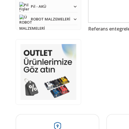
Pil - AKÜ
ROBOT MALZEMELERİ
Referans entegrel
Bu ürünün fiyat bilgisi,
Görüş ve önerileriniz iç
Ürün resmi kalitesiz
Ürün açıklamasında e
Ürün bilgilerinde ha
Ürün fiyatı diğer sit
Bu ürüne benzer farkl