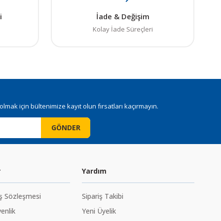
i
İade & Değişim
Kolay İade Süreçleri
mak için bültenimize kayıt olun fırsatları kaçırmayın.
GÖNDER
r
Yardım
ış Sözleşmesi
Sipariş Takibi
venlik
Yeni Üyelik