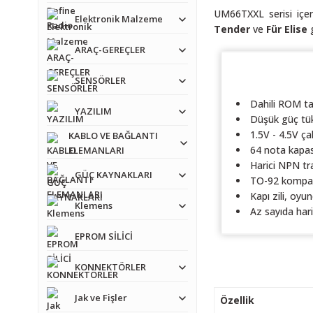
UM66TXXL serisi içer
Elektronik Malzeme
Tender
ve
Für Elise
g
ARAÇ-GEREÇLER
SENSÖRLER
Dahili ROM ta
YAZILIM
Düşük güç tü
1.5V - 4.5V ça
KABLO VE BAĞLANTI
64 nota kapasi
ELEMANLARI
Harici NPN tr
GÜÇ KAYNAKLARI
TO-92 kompak
Kapı zili, oyu
Klemens
Az sayıda har
EPROM SİLİCİ
KONNEKTÖRLER
Jak ve Fişler
Özellik