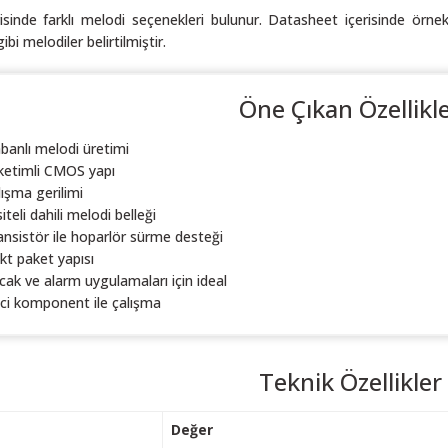
isinde farklı melodi seçenekleri bulunur. Datasheet içerisinde örn
ibi melodiler belirtilmiştir.
Öne Çıkan Özellikl
banlı melodi üretimi
ketimli CMOS yapı
lışma gerilimi
teli dahili melodi belleği
ansistör ile hoparlör sürme desteği
t paket yapısı
ncak ve alarm uygulamaları için ideal
ici komponent ile çalışma
Teknik Özellikler
Değer