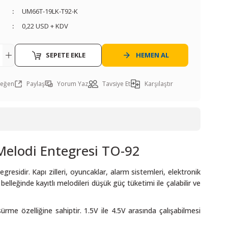
UM66T-19LK-T92-K
0,22 USD + KDV
SEPETE EKLE
HEMEN AL
Paylaş
Yorum Yaz
Tavsiye Et
Karşılaştır
Melodi Entegresi TO-92
residir. Kapı zilleri, oyuncaklar, alarm sistemleri, elektronik
lleğinde kayıtlı melodileri düşük güç tüketimi ile çalabilir ve
rme özelliğine sahiptir. 1.5V ile 4.5V arasında çalışabilmesi