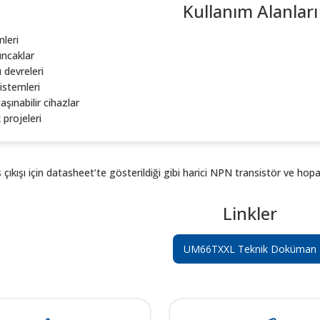
Kullanım Alanları
mleri
uncaklar
 devreleri
sistemleri
taşınabilir cihazlar
 projeleri
kışı için datasheet’te gösterildiği gibi harici NPN transistör ve hoparlö
Linkler
UM66TXXL Teknik Doküman
 resim, ürün açıklamalarında ve diğer konularda yetersiz gördüğünüz noktalar
in teşekkür ederiz.
Bu ürüne ilk yorumu siz yapın! LÜTFEN Sorularınızı bu alana yazmayınız