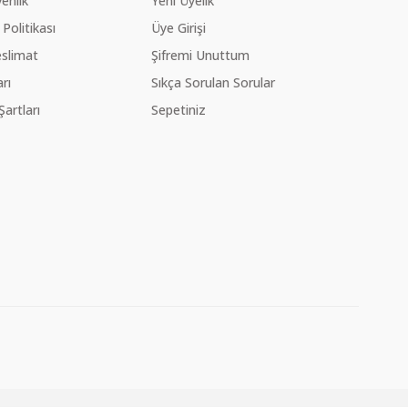
venlik
Yeni Üyelik
 Politikası
Üye Girişi
slimat
Şifremi Unuttum
rı
Sıkça Sorulan Sorular
Şartları
Sepetiniz