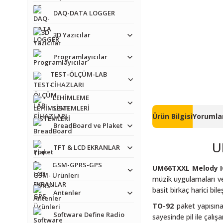
DAQ-DATA LOGGER
3D Yazıcılar
Programlayıcılar
TEST-ÖLÇÜM-LAB
CİHAZLARI
LEHİMLEME
SİSTEMLERİ
Ürün Bilgisi
Yorumlar
BreadBoard ve Plaket
U
TFT & LCD EKRANLAR
GSM-GPRS-GPS
UM66TXXL Melody I
Ürünleri
müzik uygulamaları ve 
basit birkaç harici bileşe
Antenler
TO-92
paket yapısına 
Software Define Radio
sayesinde pil ile çalı