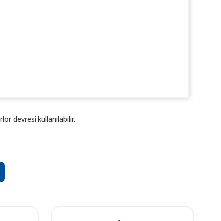
r devresi kullanılabilir.
ı öneri formunu kullanarak tarafımıza iletebilirsiniz.
. Sorularınız için info@elektrovadi.com