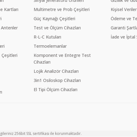
rı
Sinyal Jeneratörü Ürünleri
Gizlilik ve Gü
 Kartları
Multimetre ve Prob Çeşitleri
Kişisel Veriler
i
Güç Kaynağı Çeşitleri
Ödeme ve Te
 Antenler
Test ve Ölçüm Cihazları
Garanti Şartla
R-L-C Kutuları
İade ve İptal 
eri
Termoelemanlar
eşitleri
Komponent ve Entegre Test
Cihazları
Lojik Analizör Cihazları
3in1 Osiloskop Cihazları
El Tipi Ölçüm Cihazları
ı
ileriniz 256bit SSL sertifikası ile korunmaktadır.