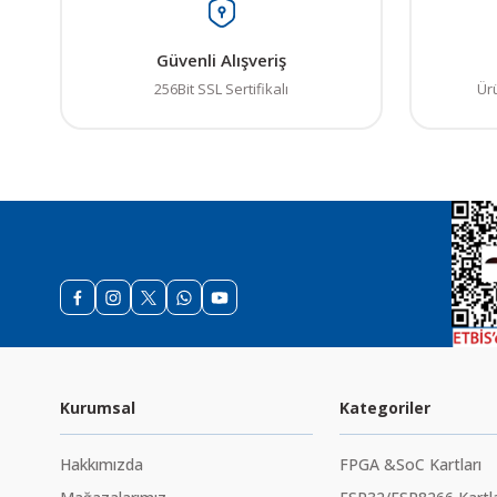
Ürün resmi kalitesiz
Güvenli Alışveriş
Ürün açıklamasında e
256Bit SSL Sertifikalı
Ür
Ürün bilgilerinde ha
Ürün fiyatı diğer sit
Bu ürüne benzer farkl
Kurumsal
Kategoriler
Hakkımızda
FPGA &SoC Kartları