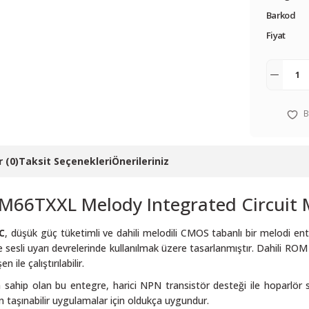
Barkod
Fiyat
 (0)
Taksit Seçenekleri
Önerileriniz
M66TXXL Melody Integrated Circuit 
C
, düşük güç tüketimli ve dahili melodili CMOS tabanlı bir melodi enteg
sesli uyarı devrelerinde kullanılmak üzere tasarlanmıştır. Dahili ROM be
n ile çalıştırılabilir.
sahip olan bu entegre, harici NPN transistör desteği ile hoparlör sü
şan taşınabilir uygulamalar için oldukça uygundur.