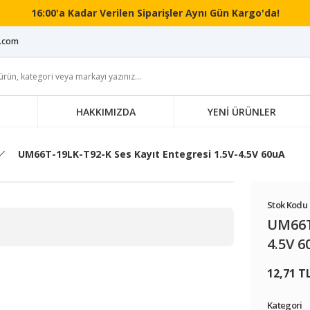
16:00'a Kadar Verilen Siparişler Aynı Gün Kargo'da!
i.com
HAKKIMIZDA
YENİ ÜRÜNLER
UM66T-19LK-T92-K Ses Kayıt Entegresi 1.5V-4.5V 60uA
Stok Kodu 
UM66T-
4.5V 6
12,71 T
Kategori