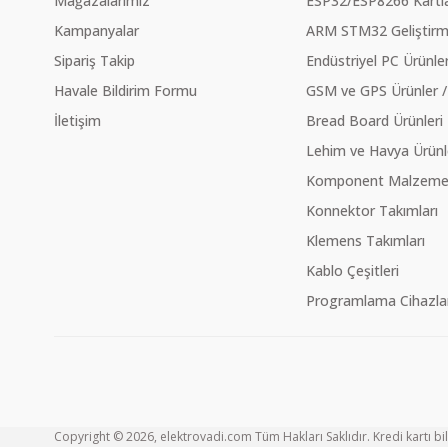
Mağazalarımız
ESP32/ESP8266 Kartla
Kampanyalar
ARM STM32 Geliştirme
Sipariş Takip
Endüstriyel PC Ürünler
Havale Bildirim Formu
GSM ve GPS Ürünler /
İletişim
Bread Board Ürünleri
Lehim ve Havya Ürünl
Komponent Malzeme Ç
Konnektor Takımları
Klemens Takımları
Kablo Çeşitleri
Programlama Cihazlar
Copyright © 2026, elektrovadi.com Tüm Hakları Saklıdır. Kredi kartı bilg