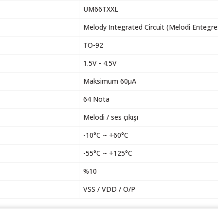
UM66TXXL
Melody Integrated Circuit (Melodi Entegre
TO-92
1.5V - 4.5V
Maksimum 60µA
64 Nota
Melodi / ses çıkışı
-10°C ~ +60°C
-55°C ~ +125°C
%10
VSS / VDD / O/P