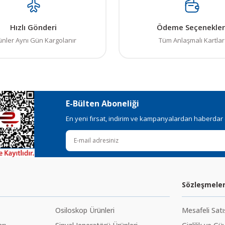
, bozuk veya görüntülenemiyor.
Yorum Yaz
Hızlı Gönderi
Ödeme Seçenekler
ksik bilgiler bulunuyor.
ünler Aynı Gün Kargolanır
Tüm Anlaşmalı Kartlar
talar bulunuyor.
elerden daha pahalı.
ı alternatifler olmalı.
E-Bülten Aboneliği
En yeni fırsat, indirim ve kampanyalardan haberdar ol
Gönder
Sözleşmele
Osiloskop Ürünleri
Mesafeli Sat