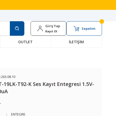
Giriş Yap
Sepetim
Kayıt Ol
OUTLET
İLETİŞİM
:
263.08.10
19LK-T92-K Ses Kayıt Entegresi 1.5V-
0uA
L
ENTEGRE