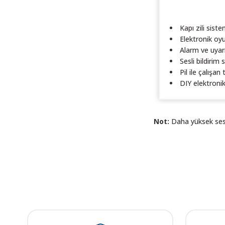
Kapı zili siste
Elektronik oy
Alarm ve uyarı
Sesli bildirim 
Pil ile çalışan 
DIY elektronik
Not:
Daha yüksek ses çı
Bu ürünün fiyat bilgisi,
Görüş ve önerileriniz iç