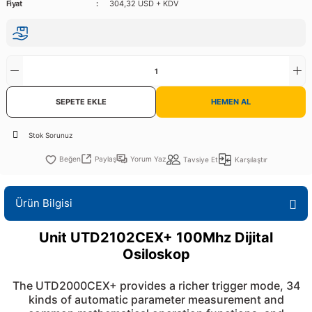
Fiyat
304,32 USD + KDV
VR
L KARTLARI
CİHAZLARI
Dönüştürücü
TÖRLER
ETHERNET KARTLARI
XILINX
SICAK HAVA KOLU
POWER SUPPLY ICs
E
SÖRLERİ
RLER
CAN & LIN KARTLARI
SICAK HAVA UÇLARI
REGÜLATOR
TLARI
R
OLARI
KONNEKTÖR KARTLAR
TAMİR PEDİ
SÜRÜCÜ ICs
SEPETE EKLE
HEMEN AL
RI
CLIPS
LOSU
IRDA KARTLARI
VAKUM UÇLARI
YÜKSELTEÇ ICs
Stok Sorunuz
I
ZAMAN TUTUCU
Paylaş
Yorum Yaz
Tavsiye Et
Karşılaştır
Rİ
NIK
R
Ürün Bilgisi
R
LAR
Unit UTD2102CEX+ 100Mhz Dijital
Osiloskop
The UTD2000CEX+ provides a richer trigger mode, 34
kinds of automatic parameter measurement and