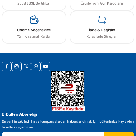
256Bit SSL Sertifikalı
Ürünler Aynı Gün Kargolanır
Ürün resmi kalitesiz, bozuk veya görüntülenemiyor.
Ürün açıklamasında eksik bilgiler bulunuyor.
Ürün bilgilerinde hatalar bulunuyor.
Ödeme Seçenekleri
İade & Değişim
Ürün fiyatı diğer sitelerden daha pahalı.
Tüm Anlaşmalı Kartlar
Kolay İade Süreçleri
Bu ürüne benzer farklı alternatifler olmalı.
Gönder
E-Bülten Aboneliği
En yeni fırsat, indirim ve kampanyalardan haberdar olmak için bültenimize kayıt olun
fırsatları kaçırmayın.