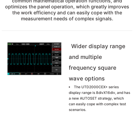
common mathematical operation functions, and
optimizes the panel operation, which greatly improves
the work efficiency and can easily cope with the
measurement needs of complex signals.
 THYRISTOR
Wider display range
TANSIYOMETRE
and multiple
ü
frequency square
wave options
The UTD2000CEX+ series
display range is 8divX16div, and has
a new AUTOSET strategy, which
can easily cope with complex test
ÖR
scenarios.