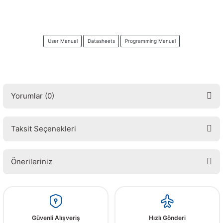
User Manual
Datasheets
Programming Manual
Yorumlar (0)
Taksit Seçenekleri
Bu ürüne ilk yorumu siz yapın! LÜTFEN Sorularınızı bu alana yazmayınız.
Sorularınız için info@elektrovadi.com
Önerileriniz
Yorum Yaz
Bu ürünün fiyat bilgisi, resim, ürün açıklamalarında ve diğer konularda
yetersiz gördüğünüz noktaları öneri formunu kullanarak tarafımıza
iletebilirsiniz.
Görüş ve önerileriniz için teşekkür ederiz.
Güvenli Alışveriş
Hızlı Gönderi