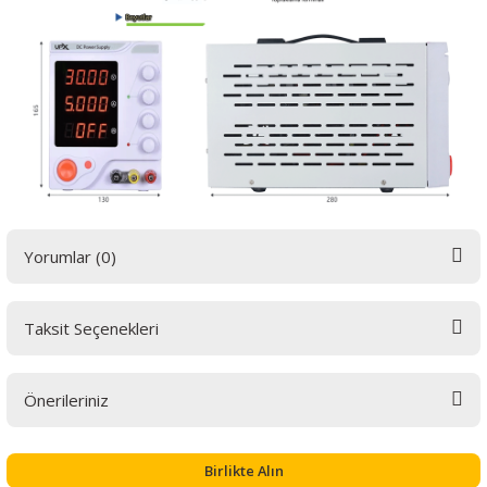
Yorumlar (0)
Taksit Seçenekleri
Bu ürüne ilk yorumu siz yapın! LÜTFEN Sorularınızı bu alana yazmayınız.
Sorularınız için info@elektrovadi.com
Önerileriniz
Yorum Yaz
Bu ürünün fiyat bilgisi, resim, ürün açıklamalarında ve diğer konularda
yetersiz gördüğünüz noktaları öneri formunu kullanarak tarafımıza
Birlikte Alın