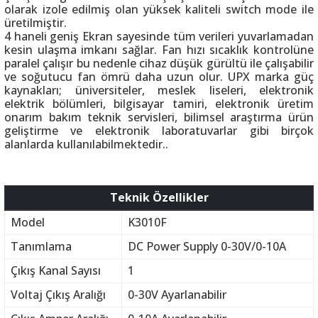
olarak izole edilmiş olan yüksek kaliteli switch mode ile
üretilmiştir.
4 haneli geniş Ekran sayesinde tüm verileri yuvarlamadan
kesin ulaşma imkanı sağlar. Fan hızı sıcaklık kontrolüne
paralel çalışır bu nedenle cihaz düşük gürültü ile çalışabilir
ve soğutucu fan ömrü daha uzun olur. UPX marka güç
 THYRISTOR
kaynakları; üniversiteler, meslek liseleri, elektronik
elektrik bölümleri, bilgisayar tamiri, elektronik üretim
onarım bakım teknik servisleri, bilimsel araştırma ürün
TANSIYOMETRE
geliştirme ve elektronik laboratuvarlar gibi birçok
alanlarda kullanılabilmektedir..
rü
Teknik Özellikler
Model
K3010F
Tanımlama
DC Power Supply 0-30V/0-10A
ÖR
Çıkış Kanal Sayısı
1
Voltaj Çıkış Aralığı
0-30V Ayarlanabilir