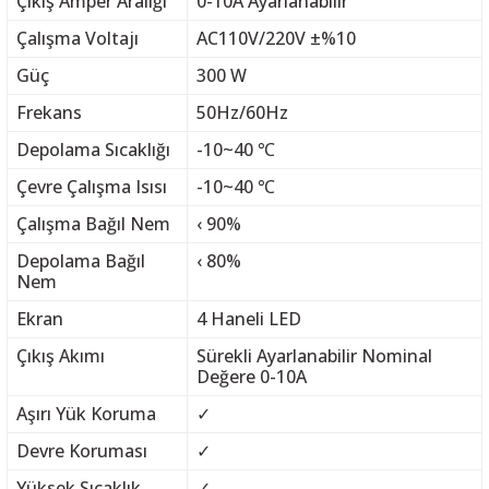
Çıkış Amper Aralığı
0-10A Ayarlanabilir
Çalışma Voltajı
AC110V/220V ±%10
Güç
300 W
Frekans
50Hz/60Hz
Depolama Sıcaklığı
-10~40 ℃
Çevre Çalışma Isısı
-10~40 ℃
Çalışma Bağıl Nem
‹ 90%
Depolama Bağıl
‹ 80%
Nem
Ekran
4 Haneli LED
Çıkış Akımı
Sürekli Ayarlanabilir Nominal
Değere 0-10A
Aşırı Yük Koruma
✓
Devre Koruması
✓
Yüksek Sıcaklık
✓