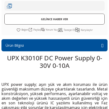
R
L KARTLARI
CİHAZLARI
r
 Dönüştürücü
TÖRLER
ETHERNET KARTLARI
XILINX
SICAK HAVA KOLU
POWER SUPPLY ICs
ÖRLERİ
RLER
CAN & LIN KARTLARI
SICAK HAVA UÇLARI
REGÜLATOR
GELİNCE HABER VER
TLARI
R
OLARI
KONNEKTÖR KARTLAR
TAMİR PEDİ
SÜRÜCÜ ICs
Paylaş
Yorum Yaz
Tavsiye Et
Karşılaştır
RI
LIPS
LOSU
IRDA KARTLARI
VAKUM UÇLARI
YÜKSELTEÇ ICs
Ürün Bilgisi
ZAMAN TUTUCU
UPX K3010F DC Power Supply 0-
30V 0-10A
İ
NIK
R
LAR
ı
UPX power supply; aşırı yük ve akım koruması ile ürün
güvenliği maksimum düzeye çıkartılarak tasarlandı. Metal
konstrüksiyon, yüksek performans, ayarlanabilir voltaj ve
akım değerleri ve yüksek hassasiyetli ürün güvenirliği için
en son teknoloji ürünü IC yazılımı kullanılmış ve Faz
çakışması gibi sorunlar ile karşılaşılmaması için elektriksel