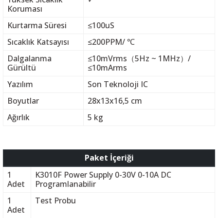
Koruması
Kurtarma Süresi
≤100uS
Sıcaklık Katsayısı
≤200PPM/ ℃
Dalgalanma
≤10mVrms（5Hz ~ 1MHz）/
Gürültü
≤10mArms
Yazılım
Son Teknoloji IC
Boyutlar
28x13x16,5 cm
Ağırlık
5 kg
Paket İçeriği
1
K3010F Power Supply 0-30V 0-10A DC
Adet
Programlanabilir
1
Test Probu
Adet