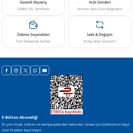
Güvenli Alışveriş
Hızlı Gönderi
256Bit SSL Sertifikalı
Ürünler Aynı Gün Kargolanır
Ürün resmi kalitesiz, bozuk veya görüntülenemiyor.
Ürün açıklamasında eksik bilgiler bulunuyor.
Ürün bilgilerinde hatalar bulunuyor.
Ödeme Seçenekleri
İade & Değişim
Ürün fiyatı diğer sitelerden daha pahalı.
Tüm Anlaşmalı Kartlar
Kolay İade Süreçleri
Bu ürüne benzer farklı alternatifler olmalı.
Gönder
E-Bülten Aboneliği
En yeni fırsat, indirim ve kampanyalardan haberdar olmak için bültenimize kayıt
olun fırsatları kaçırmayın.