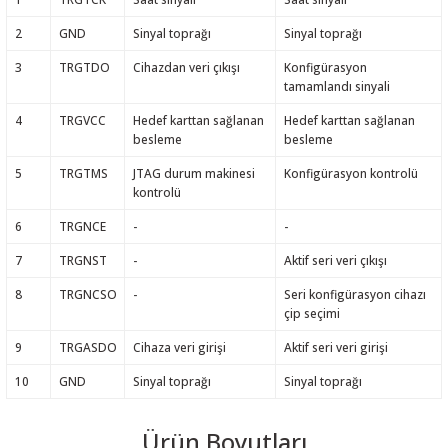
2
GND
Sinyal toprağı
Sinyal toprağı
3
TRGTDO
Cihazdan veri çıkışı
Konfigürasyon
tamamlandı sinyali
4
TRGVCC
Hedef karttan sağlanan
Hedef karttan sağlanan
besleme
besleme
5
TRGTMS
JTAG durum makinesi
Konfigürasyon kontrolü
kontrolü
6
TRGNCE
-
-
7
TRGNST
-
Aktif seri veri çıkışı
8
TRGNCSO
-
Seri konfigürasyon cihazı
çip seçimi
9
TRGASDO
Cihaza veri girişi
Aktif seri veri girişi
10
GND
Sinyal toprağı
Sinyal toprağı
Ürün Boyutları