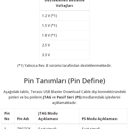
Desteklenen Besleme
Voltajları
1.2 V (*1)
1.5 V (*1)
1.8 V (*1)
2.5 V
3.3 V
(*1) Yalnızca Rev. B sürümü tarafından desteklenmektedir.
Pin Tanımları (Pin Define)
Aşağıdaki tablo, Terasic USB Blaster Download Cable dişi konnektöründeki
pinleri ve bu pinlerin
JTAG
ve
Pasif Seri (PS)
modlarındaki işlevlerini
açıklamaktadır.
Pin
JTAG Modu
No
Pin Adı
Açıklaması
PS Modu Açıklaması
1
TRGTCK
Saat sinyali
Saat sinyali