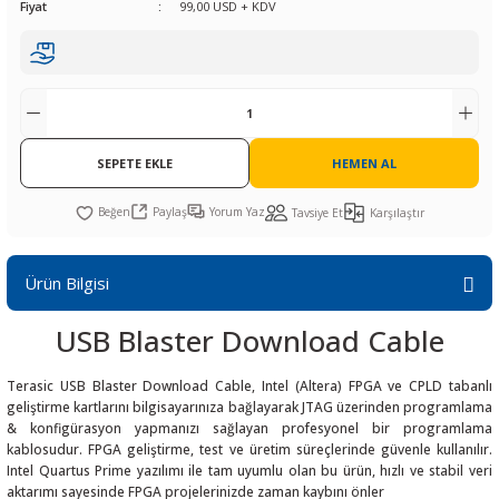
Fiyat
99,00 USD + KDV
R
L KARTLARI
CİHAZLARI
r
 Dönüştürücü
TÖRLER
ETHERNET KARTLARI
XILINX
SICAK HAVA KOLU
POWER SUPPLY ICs
ÖRLERİ
RLER
CAN & LIN KARTLARI
SICAK HAVA UÇLARI
REGÜLATOR
TLARI
R
OLARI
KONNEKTÖR KARTLAR
TAMİR PEDİ
SÜRÜCÜ ICs
SEPETE EKLE
HEMEN AL
RI
LIPS
LOSU
IRDA KARTLARI
VAKUM UÇLARI
YÜKSELTEÇ ICs
Paylaş
Yorum Yaz
Tavsiye Et
Karşılaştır
ZAMAN TUTUCU
Ürün Bilgisi
İ
NIK
R
USB Blaster Download Cable
LAR
ı
Terasic USB Blaster Download Cable, Intel (Altera) FPGA ve CPLD tabanlı
geliştirme kartlarını bilgisayarınıza bağlayarak JTAG üzerinden programlama
& konfigürasyon yapmanızı sağlayan profesyonel bir programlama
kablosudur. FPGA geliştirme, test ve üretim süreçlerinde güvenle kullanılır.
Intel Quartus Prime yazılımı ile tam uyumlu olan bu ürün, hızlı ve stabil veri
aktarımı sayesinde FPGA projelerinizde zaman kaybını önler