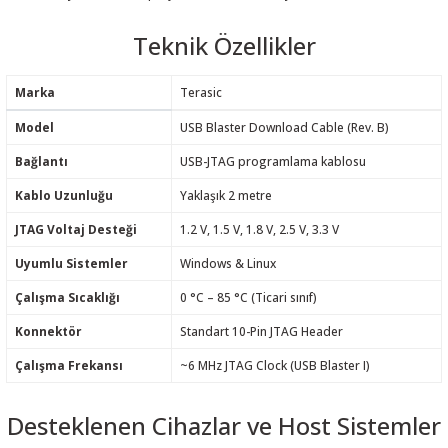
Teknik Özellikler
Marka
Terasic
 THYRISTOR
Model
USB Blaster Download Cable (Rev. B)
Bağlantı
USB-JTAG programlama kablosu
TANSIYOMETRE
Kablo Uzunluğu
Yaklaşık 2 metre
rü
JTAG Voltaj Desteği
1.2 V, 1.5 V, 1.8 V, 2.5 V, 3.3 V
Uyumlu Sistemler
Windows & Linux
Çalışma Sıcaklığı
0 °C – 85 °C (Ticari sınıf)
Konnektör
Standart 10-Pin JTAG Header
ÖR
Çalışma Frekansı
~6 MHz JTAG Clock (USB Blaster I)
Desteklenen Cihazlar ve Host Sistemler