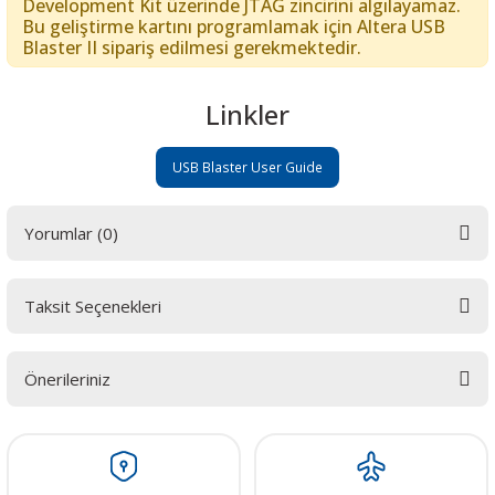
Development Kit üzerinde JTAG zincirini algılayamaz.
Bu geliştirme kartını programlamak için Altera USB
Blaster II sipariş edilmesi gerekmektedir.
Linkler
USB Blaster User Guide
Yorumlar (0)
Taksit Seçenekleri
Bu ürüne ilk yorumu siz yapın! LÜTFEN Sorularınızı bu alana yazmayınız.
Sorularınız için info@elektrovadi.com
Önerileriniz
Yorum Yaz
Bu ürünün fiyat bilgisi, resim, ürün açıklamalarında ve diğer konularda
yetersiz gördüğünüz noktaları öneri formunu kullanarak tarafımıza
iletebilirsiniz.
Görüş ve önerileriniz için teşekkür ederiz.